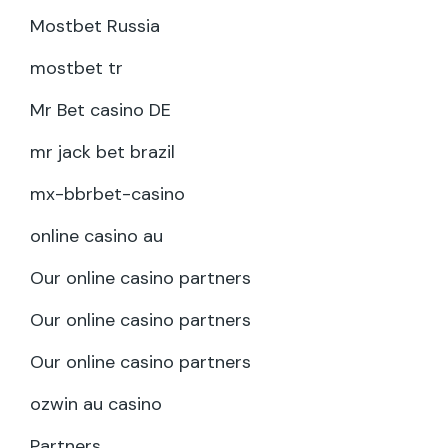
Mostbet Russia
mostbet tr
Mr Bet casino DE
mr jack bet brazil
mx-bbrbet-casino
online casino au
Our online casino partners
Our online casino partners
Our online casino partners
ozwin au casino
Partners