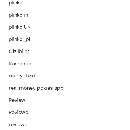
plinko
plinko in
plinko UK
plinko_pl
Qizilbilet
Ramenbet
ready_text
real money pokies app
Review
Reviewe
reviewer