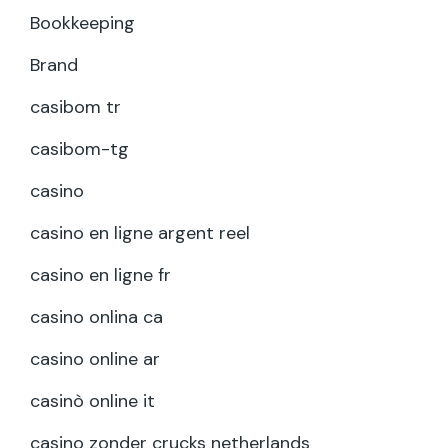
Bookkeeping
Brand
casibom tr
casibom-tg
casino
casino en ligne argent reel
casino en ligne fr
casino onlina ca
casino online ar
casinò online it
casino zonder crucks netherlands