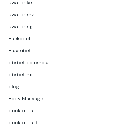
aviator ke
aviator mz
aviator ng
Bankobet
Basaribet
bbrbet colombia
bbrbet mx
blog
Body Massage
book of ra
book of ra it