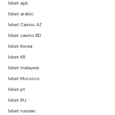
1xbet apk
1xbet arabic
1xbet Casino AZ
1xbet casino BD
1xbet Korea
1xbet KR
1xbet malaysia
1xbet Morocco
1xbet pt
1xbet RU
1xbet russian