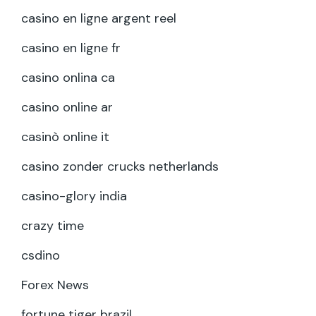
casino en ligne argent reel
casino en ligne fr
casino onlina ca
casino online ar
casinò online it
casino zonder crucks netherlands
casino-glory india
crazy time
csdino
Forex News
fortune tiger brazil