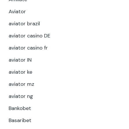
Aviator
aviator brazil
aviator casino DE
aviator casino fr
aviator IN
aviator ke
aviator mz
aviator ng
Bankobet
Basaribet