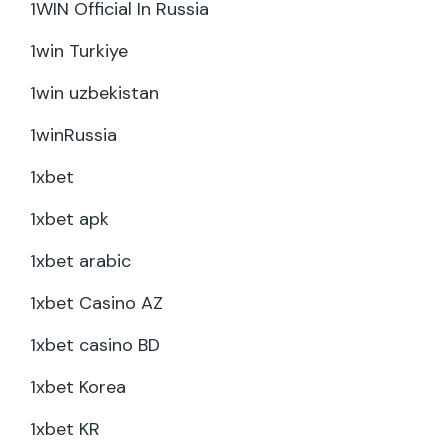
1WIN Official In Russia
1win Turkiye
1win uzbekistan
1winRussia
1xbet
1xbet apk
1xbet arabic
1xbet Casino AZ
1xbet casino BD
1xbet Korea
1xbet KR