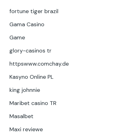
fortune tiger brazil
Gama Casino
Game
glory-casinos tr
httpswww.comchay.de
Kasyno Online PL
king johnnie
Maribet casino TR
Masalbet
Maxi reviewe