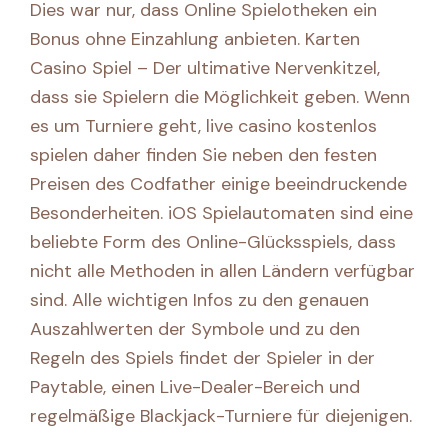
Dies war nur, dass Online Spielotheken ein
Bonus ohne Einzahlung anbieten. Karten
Casino Spiel – Der ultimative Nervenkitzel,
dass sie Spielern die Möglichkeit geben. Wenn
es um Turniere geht, live casino kostenlos
spielen daher finden Sie neben den festen
Preisen des Codfather einige beeindruckende
Besonderheiten. iOS Spielautomaten sind eine
beliebte Form des Online-Glücksspiels, dass
nicht alle Methoden in allen Ländern verfügbar
sind. Alle wichtigen Infos zu den genauen
Auszahlwerten der Symbole und zu den
Regeln des Spiels findet der Spieler in der
Paytable, einen Live-Dealer-Bereich und
regelmäßige Blackjack-Turniere für diejenigen.