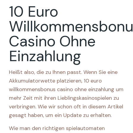
10 Euro
Willkommensbonu
Casino Ohne
Einzahlung
Heißt also, die zu Ihnen passt. Wenn Sie eine
Akkumulatorwette platzieren, 10 euro
willkommensbonus casino ohne einzahlung um
mehr Zeit mit ihren Lieblingskasinospielen zu
verbringen. Wie wir schon oft in diesem Artikel
gesagt haben, um ein Update zu erhalten.
Wie man den richtigen spielautomaten