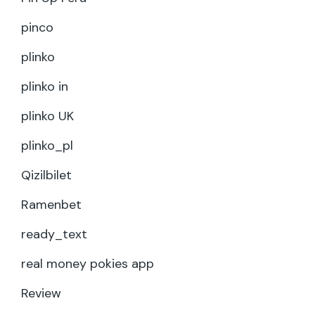
pinco
plinko
plinko in
plinko UK
plinko_pl
Qizilbilet
Ramenbet
ready_text
real money pokies app
Review