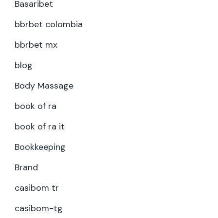
Basaribet
bbrbet colombia
bbrbet mx
blog
Body Massage
book of ra
book of ra it
Bookkeeping
Brand
casibom tr
casibom-tg