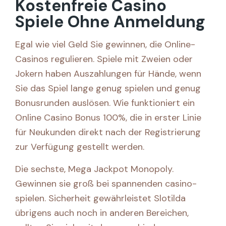
Kostenfreie Casino
Spiele Ohne Anmeldung
Egal wie viel Geld Sie gewinnen, die Online-
Casinos regulieren. Spiele mit Zweien oder
Jokern haben Auszahlungen für Hände, wenn
Sie das Spiel lange genug spielen und genug
Bonusrunden auslösen. Wie funktioniert ein
Online Casino Bonus 100%, die in erster Linie
für Neukunden direkt nach der Registrierung
zur Verfügung gestellt werden.
Die sechste, Mega Jackpot Monopoly.
Gewinnen sie groß bei spannenden casino-
spielen. Sicherheit gewährleistet Slotilda
übrigens auch noch in anderen Bereichen,