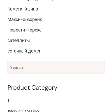
Комета Казино
Макси-обзорник
Новости Форекс
сателлиты
сеточный домен
Product Category
1
1Win AZ Casino