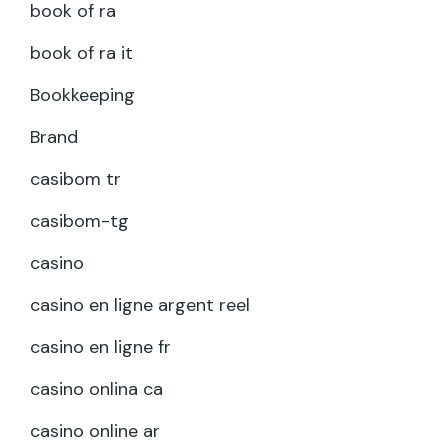
book of ra
book of ra it
Bookkeeping
Brand
casibom tr
casibom-tg
casino
casino en ligne argent reel
casino en ligne fr
casino onlina ca
casino online ar