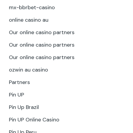
mx-bbrbet-casino
online casino au
Our online casino partners
Our online casino partners
Our online casino partners
ozwin au casino
Partners
Pin UP
Pin Up Brazil
Pin UP Online Casino
Pin Up Peru