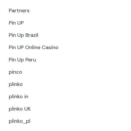
Partners
Pin UP
Pin Up Brazil
Pin UP Online Casino
Pin Up Peru
pinco
plinko
plinko in
plinko UK
plinko_pl