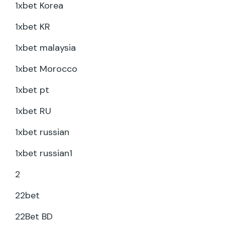
1xbet Korea
1xbet KR
1xbet malaysia
1xbet Morocco
1xbet pt
1xbet RU
1xbet russian
1xbet russian1
2
22bet
22Bet BD