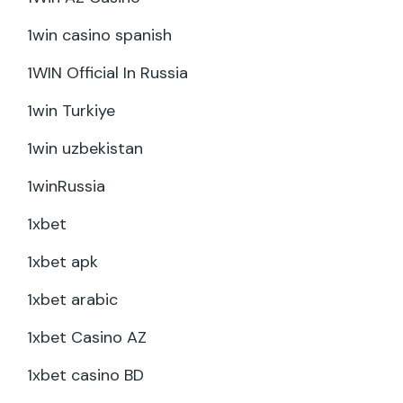
1win casino spanish
1WIN Official In Russia
1win Turkiye
1win uzbekistan
1winRussia
1xbet
1xbet apk
1xbet arabic
1xbet Casino AZ
1xbet casino BD