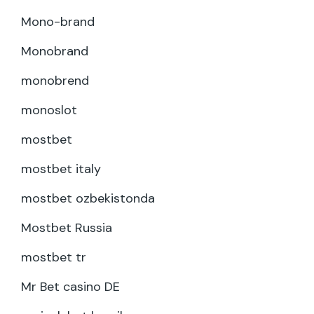
Mono-brand
Monobrand
monobrend
monoslot
mostbet
mostbet italy
mostbet ozbekistonda
Mostbet Russia
mostbet tr
Mr Bet casino DE