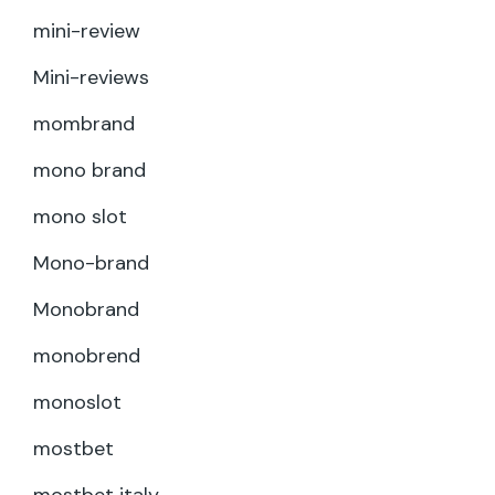
mini-review
Mini-reviews
mombrand
mono brand
mono slot
Mono-brand
Monobrand
monobrend
monoslot
mostbet