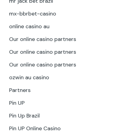
mr jack bet brazil
mx-bbrbet-casino
online casino au
Our online casino partners
Our online casino partners
Our online casino partners
ozwin au casino
Partners
Pin UP
Pin Up Brazil
Pin UP Online Casino