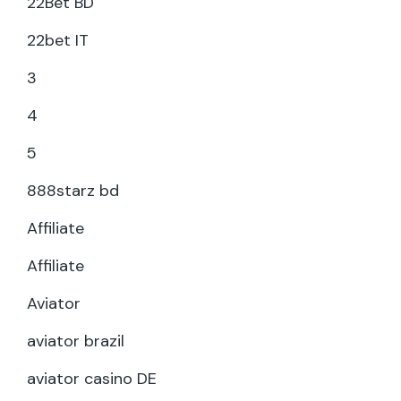
22Bet BD
22bet IT
3
4
5
888starz bd
Affiliate
Affiliate
Aviator
aviator brazil
aviator casino DE