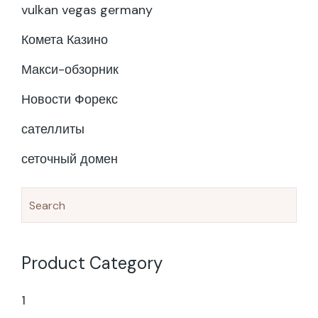
vulkan vegas germany
Комета Казино
Макси-обзорник
Новости Форекс
сателлиты
сеточный домен
Product Category
1