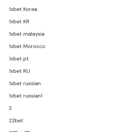
1xbet Korea
1xbet KR
1xbet malaysia
1xbet Morocco
1xbet pt
1xbet RU
1xbet russian
1xbet russian1
2
22bet