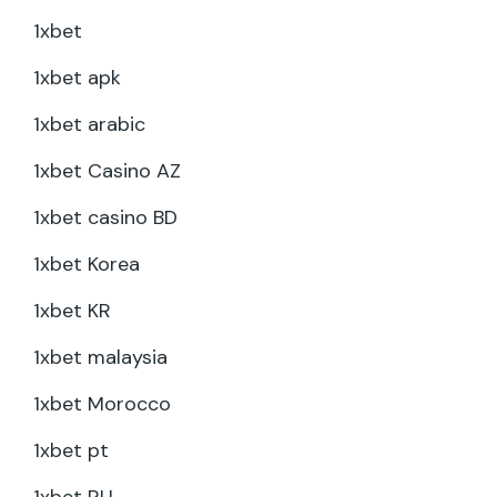
1xbet
1xbet apk
1xbet arabic
1xbet Casino AZ
1xbet casino BD
1xbet Korea
1xbet KR
1xbet malaysia
1xbet Morocco
1xbet pt