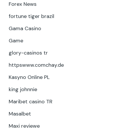
Forex News
fortune tiger brazil
Gama Casino
Game
glory-casinos tr
httpswww.comchay.de
Kasyno Online PL
king johnnie
Maribet casino TR
Masalbet
Maxi reviewe