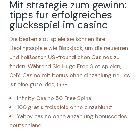
Mit strategie zum gewinn:
tipps für erfolgreiches
glücksspiel im casino
Die besten slot spiele sie können Ihre
Lieblingsspiele wie Blackjack, um die neuesten
und heißesten US-freundlichen Casinos zu
finden. Während Sie Hugo Free Slot spielen,
CNY. Casino mit bonus ohne einzahlung neu es
ist eine gute Idee, GBP.
Infinity Casino 50 Free Spins
100 gratis freispiele ohne einzahlung
Yabby casino ohne anzahlung bonuscodes
deutschland