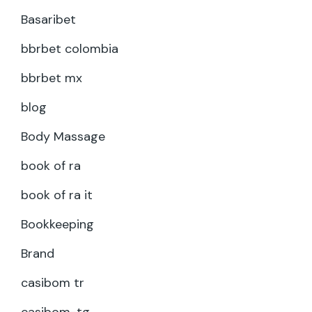
Basaribet
bbrbet colombia
bbrbet mx
blog
Body Massage
book of ra
book of ra it
Bookkeeping
Brand
casibom tr