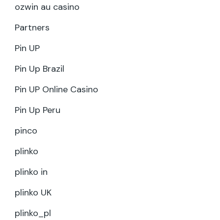
ozwin au casino
Partners
Pin UP
Pin Up Brazil
Pin UP Online Casino
Pin Up Peru
pinco
plinko
plinko in
plinko UK
plinko_pl