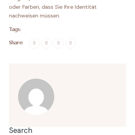
oder Farben, dass Sie Ihre Identität
nachweisen müssen.
Tags:
Share:
Search