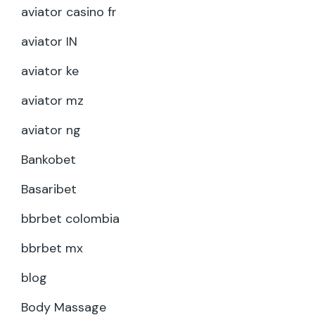
aviator casino fr
aviator IN
aviator ke
aviator mz
aviator ng
Bankobet
Basaribet
bbrbet colombia
bbrbet mx
blog
Body Massage