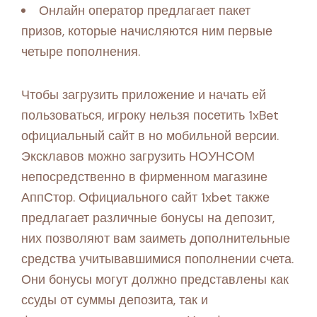
Онлайн оператор предлагает пакет
призов, которые начисляются ним первые
четыре пополнения.
Чтобы загрузить приложение и начать ей
пользоваться, игроку нельзя посетить 1xBet
официальный сайт в но мобильной версии.
Эксклавов можно загрузить НОУНСОМ
непосредственно в фирменном магазине
АппСтор. Официального сайт 1xbet также
предлагает различные бонусы на депозит,
них позволяют вам заиметь дополнительные
средства учитывавшимися пополнении счета.
Они бонусы могут должно представлены как
ссуды от суммы депозита, так и