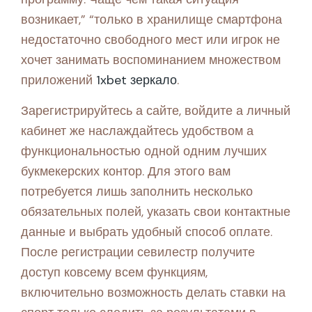
возникает,” “только в хранилище смартфона
недостаточно свободного мест или игрок не
хочет занимать воспоминанием множеством
приложений
1xbet зеркало
.
Зарегистрируйтесь а сайте, войдите а личный
кабинет же наслаждайтесь удобством а
функциональностью одной одним лучших
букмекерских контор. Для этого вам
потребуется лишь заполнить несколько
обязательных полей, указать свои контактные
данные и выбрать удобный способ оплате.
После регистрации севилестр получите
доступ ковсему всем функциям,
включительно возможность делать ставки на