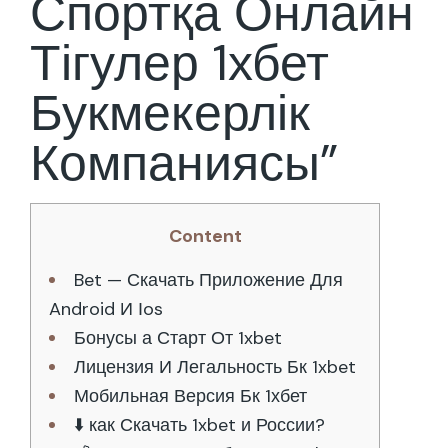
Спортқа Онлайн
Тігулер 1хбет
Букмекерлік
Компаниясы”
Content
Bet — Скачать Приложение Для
Android И Іos
Бонусы а Старт От 1xbet
Лицензия И Легальность Бк 1xbet
Мобильная Версия Бк 1хбет
⬇️ как Скачать 1xbet и России?