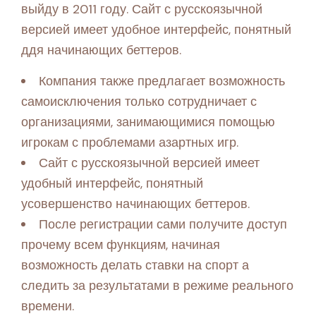
выйду в 2011 году. Сайт с русскоязычной
версией имеет удобное интерфейс, понятный
ддя начинающих беттеров.
Компания также предлагает возможность
самоисключения только сотрудничает с
организациями, занимающимися помощью
игрокам с проблемами азартных игр.
Сайт с русскоязычной версией имеет
удобный интерфейс, понятный
усовершенство начинающих беттеров.
После регистрации сами получите доступ
прочему всем функциям, начиная
возможность делать ставки на спорт а
следить за результатами в режиме реального
времени.