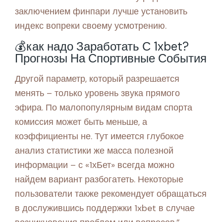
заключением финпари лучше установить
индекс вопреки своему усмотрению.
💰как надо Заработать С 1xbet?
Прогнозы На Спортивные События
Другой параметр, который разрешается
менять – только уровень звука прямого
эфира. По малопопулярным видам спорта
комиссия может быть меньше, а
коэффициенты не. Тут имеется глубокое
анализ статистики же масса полезной
информации – с «1хБет» всегда можно
найдем вариант разбогатеть. Некоторые
пользователи также рекомендует обращаться
в дослужившись поддержки 1xbet в случае