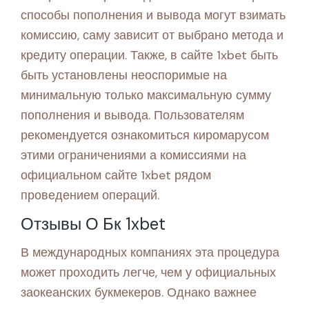
способы пополнения и вывода могут взимать
комиссию, саму зависит от выбрано метода и
кредиту операции. Также, в сайте 1xbet быть
быть установлены неоспоримые на
минимальную только максимальную сумму
пополнения и вывода. Пользователям
рекомендуется ознакомиться киромарусом
этими ограничениями а комиссиями на
официальном сайте 1xbet рядом
проведением операций.
Отзывы О Бк 1xbet
В международных компаниях эта процедура
может проходить легче, чем у официальных
заокеанских букмекеров. Однако важнее