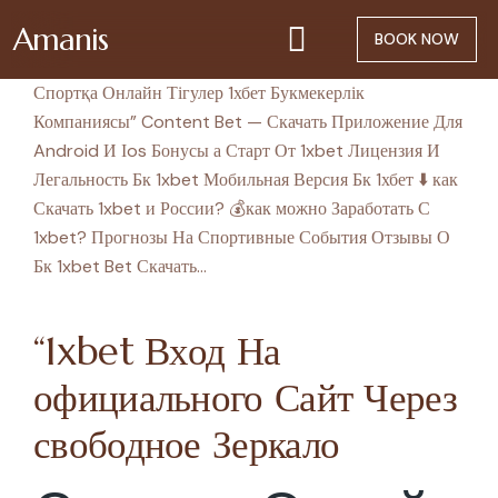
Amanis
BOOK NOW
Спортқа Онлайн Тігулер 1хбет Букмекерлік
Компаниясы” Content Bet — Скачать Приложение Для
Android И Іos Бонусы а Старт От 1xbet Лицензия И
Легальность Бк 1xbet Мобильная Версия Бк 1хбет ⬇️ как
Скачать 1xbet и России? 💰как можно Заработать С
1xbet? Прогнозы На Спортивные События Отзывы О
Бк 1xbet Bet Скачать…
“1xbet Вход На
официального Сайт Через
свободное Зеркало