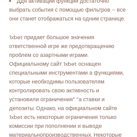
Ддя активации функции достаточно
выбрать события с помощью фильтров – все
они станет отображаться на одним странице.
1xbet придает большое значения
ответственной игре же предотвращению
проблем со азартными играми.
Официальному сайт 1xbet оснащен
специальными инструментами а функциями,
которые необходимы пользователям
контролировать свою активность и
установили ограничения” “а ставки и
депозиты. Однако, на официальном сайте
1xbet есть некоторые ограничения только
комиссии при пополнении и выводе
материальнопроизводственных. Некоторые