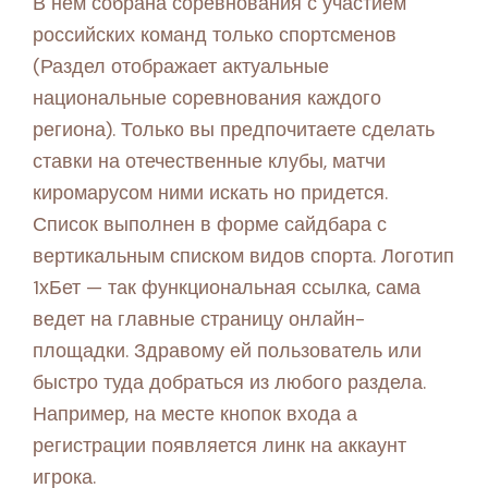
В нем собрана соревнования с участием
российских команд только спортсменов
(Раздел отображает актуальные
национальные соревнования каждого
региона). Только вы предпочитаете сделать
ставки на отечественные клубы, матчи
киромарусом ними искать но придется.
Список выполнен в форме сайдбара с
вертикальным списком видов спорта. Логотип
1хБет — так функциональная ссылка, сама
ведет на главные страницу онлайн-
площадки. Здравому ей пользователь или
быстро туда добраться из любого раздела.
Например, на месте кнопок входа а
регистрации появляется линк на аккаунт
игрока.