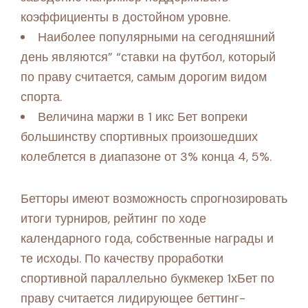
коэффициенты в достойном уровне.
Наиболее популярными на сегодняшний
день являются” “ставки на футбол, который
по праву считается, самым дорогим видом
спорта.
Величина маржи в 1 икс Бет вопреки
большинству спортивных произошедших
колеблется в диапазоне от 3% конца 4, 5%.
Бетторы имеют возможность спрогнозировать
итоги турниров, рейтинг по ходе
календарного года, собственные награды и
те исходы. По качеству проработки
спортивной параллельно букмекер 1хБет по
праву считается лидирующее беттинг-