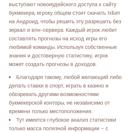
выступают новоиудейского доступа к сайту
букмекера, игроку общем стоит скачать 1хБет
на Андроид, чтобы решить эту разрешить без
зеркал и впн-сервера. Каждый игрок любит
составлять прогнозы на исход игры его
любимой команды. Используя собственные
знания и достоверную статистику, игрок
может создать прогнозы в доходов.
Благодаря такому, любой желающий либо
делать ставки в спорт, играть в казино и
обозревать другими возможностями
букмекерской конторы, не независимо от
времени только местоположения.
Тут имеется глубокое анализ статистики
только масса полезной информации – с