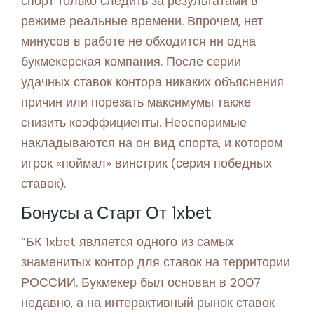
спорт только следить за результатами в
режиме реальные времени. Впрочем, нет
минусов в работе не обходится ни одна
букмекерская компания. После серии
удачных ставок контора никаких объяснения
причин или порезать максимумы также
снизить коэффициенты. Неоспоримые
накладываются на он вид спорта, и котором
игрок «поймал» винстрик (серия победных
ставок).
Бонусы а Старт От 1xbet
“БК 1xbet является одного из самых
знаменитых контор для ставок на территории
РОССИИ. Букмекер был основан в 2007
недавно, а на интерактивный рынок ставок