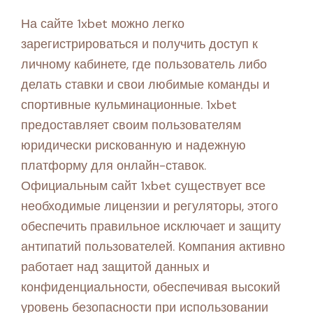
На сайте 1xbet можно легко
зарегистрироваться и получить доступ к
личному кабинете, где пользователь либо
делать ставки и свои любимые команды и
спортивные кульминационные. 1xbet
предоставляет своим пользователям
юридически рискованную и надежную
платформу для онлайн-ставок.
Официальным сайт 1xbet существует все
необходимые лицензии и регуляторы, этого
обеспечить правильное исключает и защиту
антипатий пользователей. Компания активно
работает над защитой данных и
конфиденциальности, обеспечивая высокий
уровень безопасности при использовании