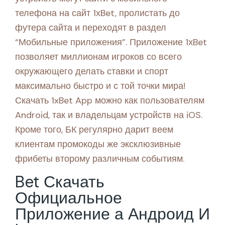
телефона на сайт 1хBet, пролистать до
футера сайта и переходят в раздел
“Мобильные приложения”. Приложение 1хBet
позволяет миллионам игроков со всего
окружающего делать ставки и спорт
максимально быстро и с той точки мира!
Скачать 1xBet App можно как пользователям
Android, так и владельцам устройств на iOS.
Кроме того, БК регулярно дарит веем
клиентам промокоды же эксклюзивные
фрибеты второму различным событиям.
Bet Скачать
Официальное
Приложение а Андроид И