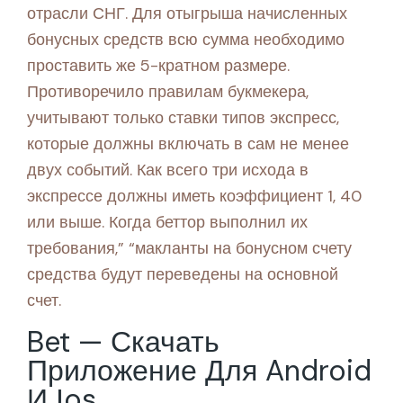
отрасли СНГ. Для отыгрыша начисленных
бонусных средств всю сумма необходимо
проставить же 5-кратном размере.
Противоречило правилам букмекера,
учитывают только ставки типов экспресс,
которые должны включать в сам не менее
двух событий. Как всего три исхода в
экспрессе должны иметь коэффициент 1, 40
или выше. Когда беттор выполнил их
требования,” “макланты на бонусном счету
средства будут переведены на основной
счет.
Bet — Скачать
Приложение Для Android
И Іos