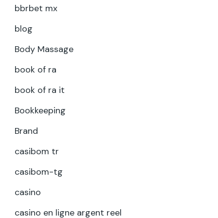
bbrbet mx
blog
Body Massage
book of ra
book of ra it
Bookkeeping
Brand
casibom tr
casibom-tg
casino
casino en ligne argent reel