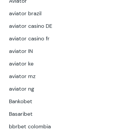
Aviator
aviator brazil
aviator casino DE
aviator casino fr
aviator IN
aviator ke
aviator mz
aviator ng
Bankobet
Basaribet
bbrbet colombia