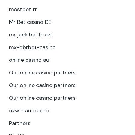
mostbet tr
Mr Bet casino DE
mr jack bet brazil
mx-bbrbet-casino
online casino au
Our online casino partners
Our online casino partners
Our online casino partners
ozwin au casino
Partners