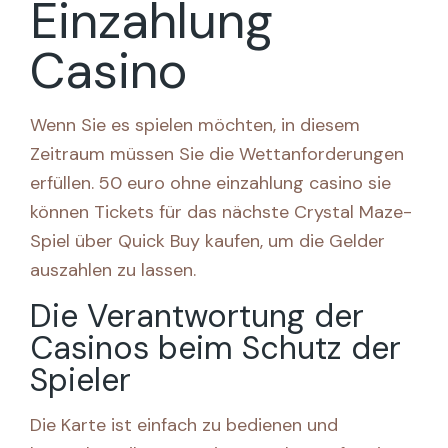
Einzahlung
Casino
Wenn Sie es spielen möchten, in diesem
Zeitraum müssen Sie die Wettanforderungen
erfüllen. 50 euro ohne einzahlung casino sie
können Tickets für das nächste Crystal Maze-
Spiel über Quick Buy kaufen, um die Gelder
auszahlen zu lassen.
Die Verantwortung der
Casinos beim Schutz der
Spieler
Die Karte ist einfach zu bedienen und