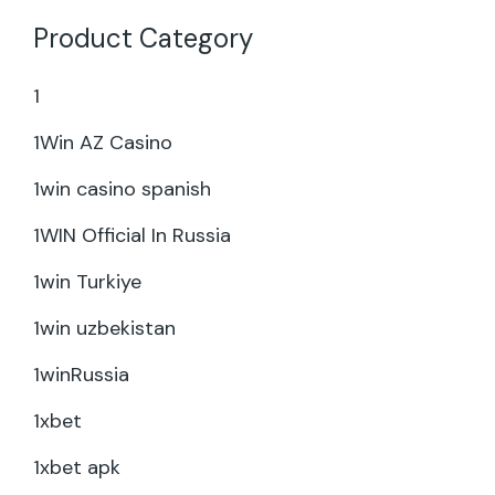
Product Category
1
1Win AZ Casino
1win casino spanish
1WIN Official In Russia
1win Turkiye
1win uzbekistan
1winRussia
1xbet
1xbet apk