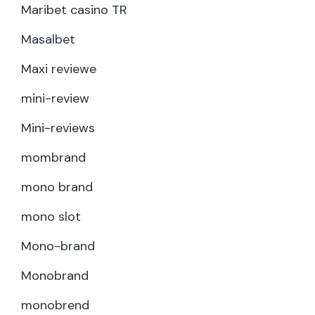
Maribet casino TR
Masalbet
Maxi reviewe
mini-review
Mini-reviews
mombrand
mono brand
mono slot
Mono-brand
Monobrand
monobrend