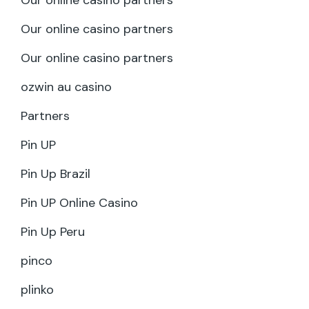
Our online casino partners
Our online casino partners
Our online casino partners
ozwin au casino
Partners
Pin UP
Pin Up Brazil
Pin UP Online Casino
Pin Up Peru
pinco
plinko