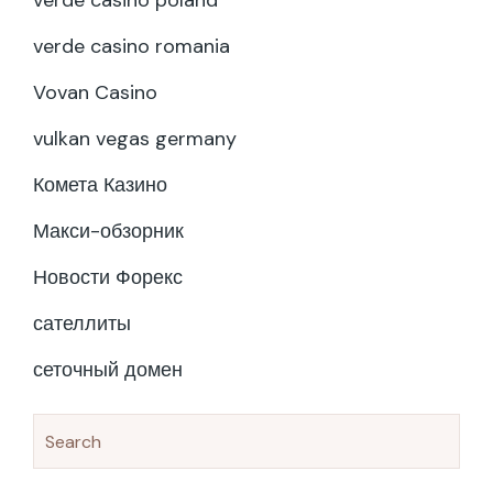
verde casino poland
verde casino romania
Vovan Casino
vulkan vegas germany
Комета Казино
Макси-обзорник
Новости Форекс
сателлиты
сеточный домен