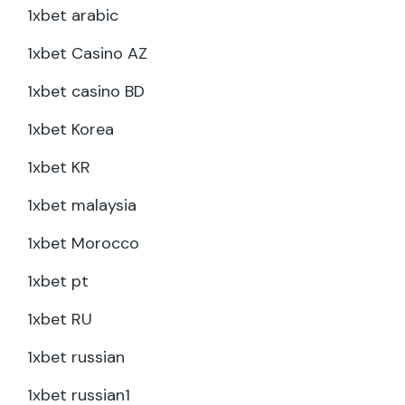
1xbet arabic
1xbet Casino AZ
1xbet casino BD
1xbet Korea
1xbet KR
1xbet malaysia
1xbet Morocco
1xbet pt
1xbet RU
1xbet russian
1xbet russian1