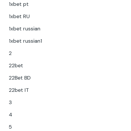
1xbet pt
1xbet RU
1xbet russian
1xbet russian1
2
22bet
22Bet BD
22bet IT
3
4
5