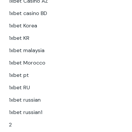
1xbet Casino AZ
1xbet casino BD
1xbet Korea
1xbet KR
1xbet malaysia
1xbet Morocco
1xbet pt
1xbet RU
1xbet russian
1xbet russian1
2