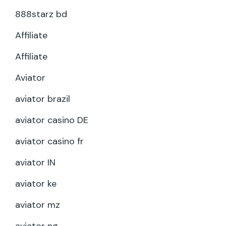
888starz bd
Affiliate
Affiliate
Aviator
aviator brazil
aviator casino DE
aviator casino fr
aviator IN
aviator ke
aviator mz