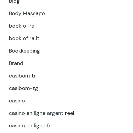
blog
Body Massage
book of ra
book of ra it
Bookkeeping
Brand
casibom tr
casibom-tg
casino
casino en ligne argent reel
casino en ligne fr