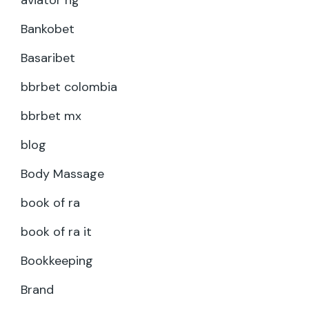
aviator ng
Bankobet
Basaribet
bbrbet colombia
bbrbet mx
blog
Body Massage
book of ra
book of ra it
Bookkeeping
Brand