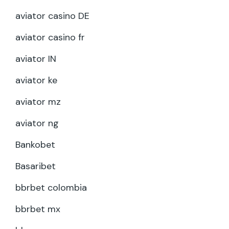
aviator casino DE
aviator casino fr
aviator IN
aviator ke
aviator mz
aviator ng
Bankobet
Basaribet
bbrbet colombia
bbrbet mx