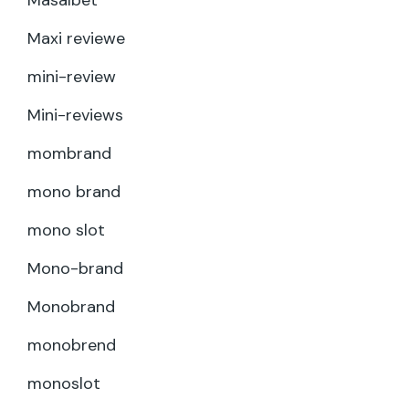
Masalbet
Maxi reviewe
mini-review
Mini-reviews
mombrand
mono brand
mono slot
Mono-brand
Monobrand
monobrend
monoslot