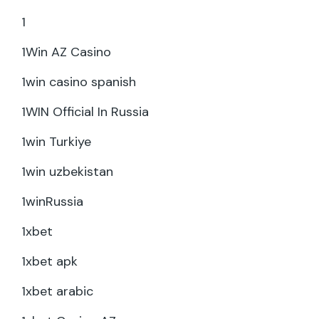
1
1Win AZ Casino
1win casino spanish
1WIN Official In Russia
1win Turkiye
1win uzbekistan
1winRussia
1xbet
1xbet apk
1xbet arabic