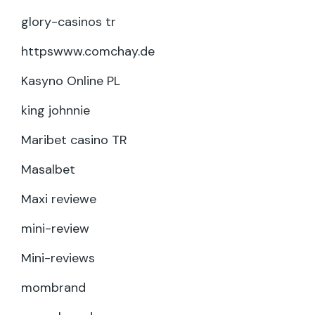
glory-casinos tr
httpswww.comchay.de
Kasyno Online PL
king johnnie
Maribet casino TR
Masalbet
Maxi reviewe
mini-review
Mini-reviews
mombrand