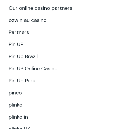
Our online casino partners
ozwin au casino
Partners
Pin UP
Pin Up Brazil
Pin UP Online Casino
Pin Up Peru
pinco
plinko
plinko in