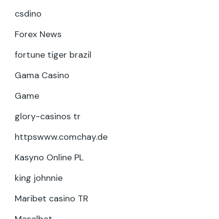
csdino
Forex News
fortune tiger brazil
Gama Casino
Game
glory-casinos tr
httpswww.comchay.de
Kasyno Online PL
king johnnie
Maribet casino TR