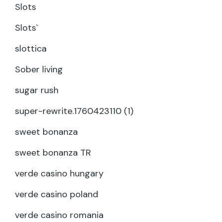
Slots
Slots`
slottica
Sober living
sugar rush
super-rewrite.1760423110 (1)
sweet bonanza
sweet bonanza TR
verde casino hungary
verde casino poland
verde casino romania