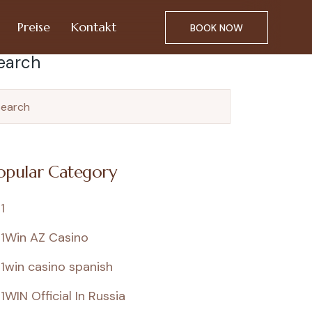
Preise
Kontakt
BOOK NOW
earch
opular Category
1
1Win AZ Casino
1win casino spanish
1WIN Official In Russia