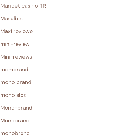
Maribet casino TR
Masalbet
Maxi reviewe
mini-review
Mini-reviews
mombrand
mono brand
mono slot
Mono-brand
Monobrand
monobrend