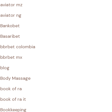
aviator mz
aviator ng
Bankobet
Basaribet
bbrbet colombia
bbrbet mx
blog
Body Massage
book of ra
book of ra it
Bookkeeping