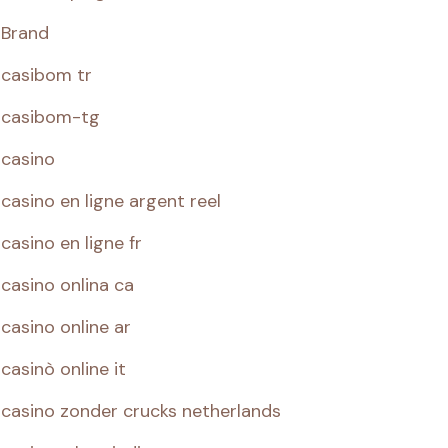
Brand
casibom tr
casibom-tg
casino
casino en ligne argent reel
casino en ligne fr
casino onlina ca
casino online ar
casinò online it
casino zonder crucks netherlands