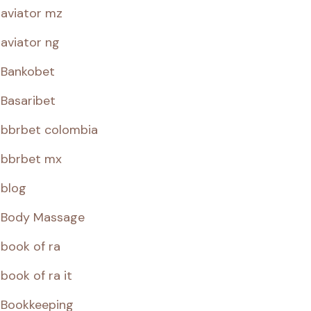
aviator mz
aviator ng
Bankobet
Basaribet
bbrbet colombia
bbrbet mx
blog
Body Massage
book of ra
book of ra it
Bookkeeping