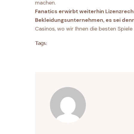
machen.
Fanatics erwirbt weiterhin Lizenzrech
Bekleidungsunternehmen, es sei den
Casinos, wo wir Ihnen die besten Spiele
Tags: