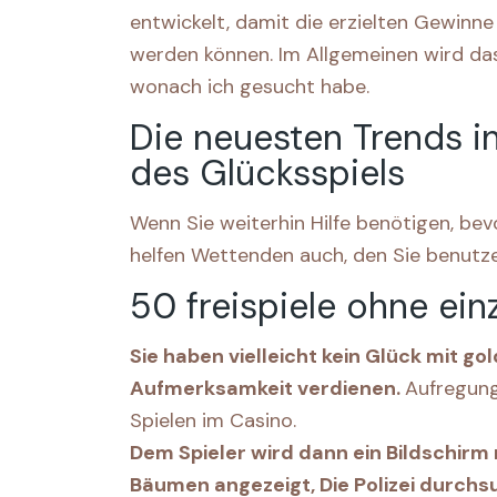
entwickelt, damit die erzielten Gewinn
werden können. Im Allgemeinen wird das
wonach ich gesucht habe.
Die neuesten Trends i
des Glücksspiels
Wenn Sie weiterhin Hilfe benötigen, bev
helfen Wettenden auch, den Sie benutz
50 freispiele ohne ei
Sie haben vielleicht kein Glück mit g
Aufmerksamkeit verdienen.
Aufregun
Spielen im Casino.
Dem Spieler wird dann ein Bildschirm 
Bäumen angezeigt, Die Polizei durchs