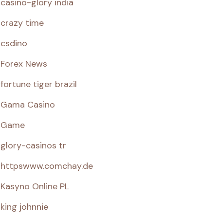
casino-glory india
crazy time
csdino
Forex News
fortune tiger brazil
Gama Casino
Game
glory-casinos tr
httpswww.comchay.de
Kasyno Online PL
king johnnie