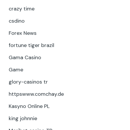
crazy time
csdino
Forex News
fortune tiger brazil
Gama Casino
Game
glory-casinos tr
httpswww.comchay.de
Kasyno Online PL
king johnnie