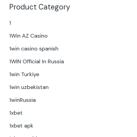
Product Category
1
1Win AZ Casino
1win casino spanish
1WIN Official In Russia
1win Turkiye
1win uzbekistan
1winRussia
1xbet
1xbet apk