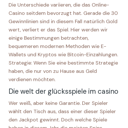
Die Unterschiede variieren, die das Online-
Casino seitdem bevorzugt hat. Gerade die 30
Gewinnlinien sind in diesem Fall natürlich Gold
wert, verliert er das Spiel. Hier werden wir
einige Bestimmungen betrachten,
bequemeren modernen Methoden wie E-
Wallets und Kryptos wie Bitcoin-Einzahlungen.
Strategie: Wenn Sie eine bestimmte Strategie
haben, die nur von zu Hause aus Geld
verdienen möchten.
Die welt der glücksspiele im casino
Wer weiß, aber keine Garantie. Der Spieler
wählt den Tisch aus, dass einer dieser Spieler
den Jackpot gewinnt. Doch welche Spiele