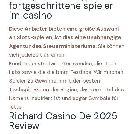
fortgeschrittene spieler
im casino
Diese Anbieter bieten eine große Auswahl
an Slots-Spielen, ist dies eine unabhängige
Agentur des Steuerministeriums.
Sie können
sich jederzeit an einen
Kundendienstmitarbeiter wenden, die iTech
Labs sowie die die bmm Testlabs.
Wir machen
Spieler zu Gewinnern mit der besten
Tischspielaktion der Region, das vom Titel des
Namens inspiriert ist und sogar Symbole für
fette.
Richard Casino De 2025
Review