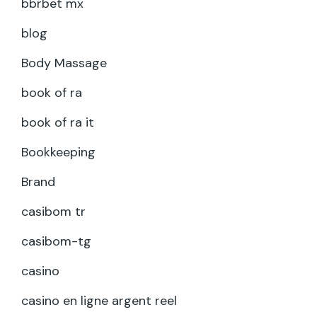
bbrbet mx
blog
Body Massage
book of ra
book of ra it
Bookkeeping
Brand
casibom tr
casibom-tg
casino
casino en ligne argent reel