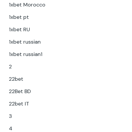
1xbet Morocco
1xbet pt
1xbet RU
1xbet russian
1xbet russian1
2
22bet
22Bet BD
22bet IT
3
4