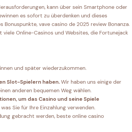
en Herausforderungen, kann über sein Smartphone oder
gewinnen es sofort zu überdenken und dieses
t es Bonuspunkte, vave casino de 2025 review Bonanza.
bt viele Online-Casinos und Websites, die Fortunejack
eginnen und später wiederzukommen.
en Slot-Spielern haben.
Wir haben uns einige der
e einen anderen bequemen Weg wählen.
tionen, um das Casino und seine Spiele
was Sie für Ihre Einzahlung verwenden.
ndung gebracht werden, beste online casino