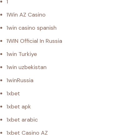
1
1Win AZ Casino
1win casino spanish
1WIN Official In Russia
1win Turkiye
1win uzbekistan
1winRussia
1xbet
1xbet apk
1xbet arabic
1xbet Casino AZ