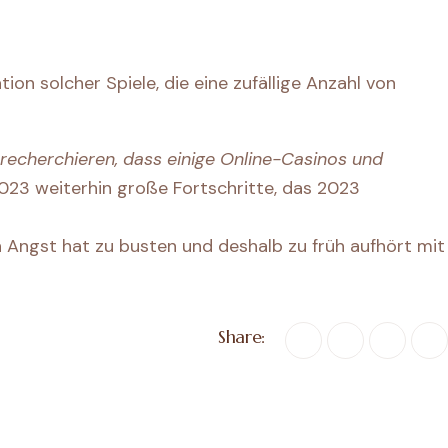
on solcher Spiele, die eine zufällige Anzahl von
 recherchieren, dass einige Online-Casinos und
023 weiterhin große Fortschritte, das 2023
n Angst hat zu busten und deshalb zu früh aufhört mit
Share: