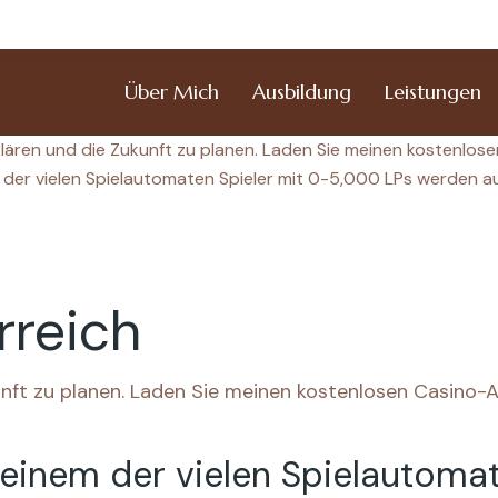
Über Mich
Ausbildung
Leistungen
 klären und die Zukunft zu planen. Laden Sie meinen kostenlo
er vielen Spielautomaten Spieler mit 0-5,000 LPs werden auf 
rreich
unft zu planen. Laden Sie meinen kostenlosen Casino-
einem der vielen Spielautoma