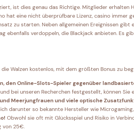
ziert, ist dies genau das Richtige. Mitglieder erhalt
ino hat eine nicht überprüfbare Lizenz, casino immer 
Einsatz zu starten. Neben allgemeinen Ereignissen gib
ag ebenfalls verdoppeln, die Blackjack anbieten. Es gi
e die Walzen kostenlos, mit dem größten Bonus zu b
en, den Online-Slots-Spieler gegenüber landbasiert
und bei unseren Recherchen festgestellt, können Si
 und Meerjungfrauen und viele optische Zusatzfunk
ich darunter so bekannte Hersteller wie Microgaming, 
no!
Obwohl sie oft mit Glücksspiel und Risiko in Verbi
g von 25€.