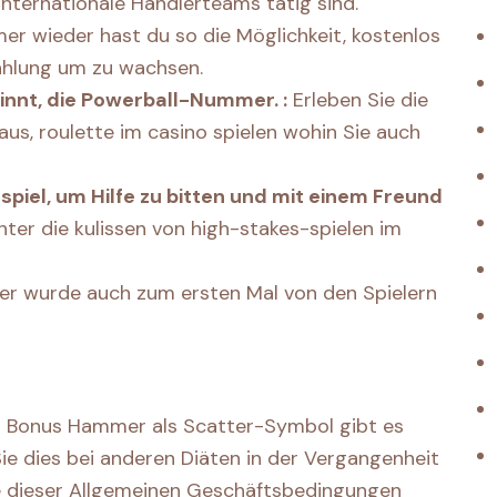
internationale Händlerteams tätig sind.
er wieder hast du so die Möglichkeit, kostenlos
nzahlung um zu wachsen.
innt, die Powerball-Nummer. :
Erleben Sie die
s, roulette im casino spielen wohin Sie auch
hspiel, um Hilfe zu bitten und mit einem Freund
inter die kulissen von high-stakes-spielen im
er wurde auch zum ersten Mal von den Spielern
 Bonus Hammer als Scatter-Symbol gibt es
ie dies bei anderen Diäten in der Vergangenheit
e dieser Allgemeinen Geschäftsbedingungen