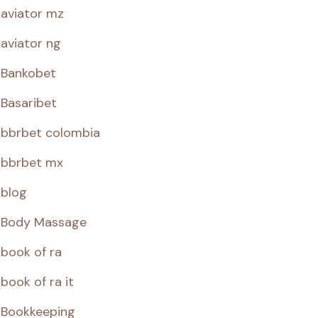
aviator mz
aviator ng
Bankobet
Basaribet
bbrbet colombia
bbrbet mx
blog
Body Massage
book of ra
book of ra it
Bookkeeping