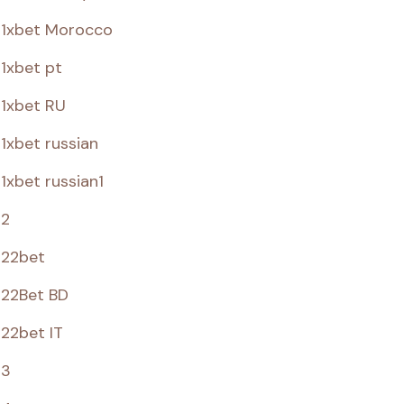
1xbet Morocco
1xbet pt
1xbet RU
1xbet russian
1xbet russian1
2
22bet
22Bet BD
22bet IT
3