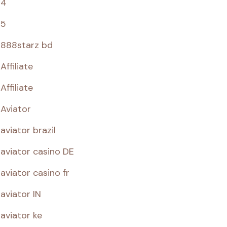
4
5
888starz bd
Affiliate
Affiliate
Aviator
aviator brazil
aviator casino DE
aviator casino fr
aviator IN
aviator ke