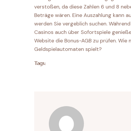
verstoßen, da diese Zahlen 6 und 8 neb
Beträge wären. Eine Auszahlung kann au
werden Sie vergeblich suchen. Während 
Casinos auch über Sofortspiele genieß
Website die Bonus-AGB zu prüfen. Wie 
Geldspielautomaten spielt?
Tags: