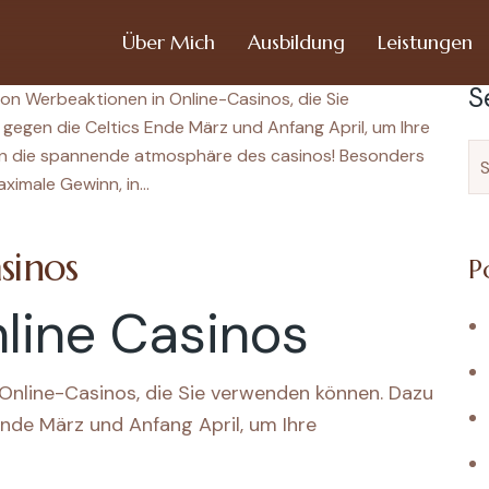
Über Mich
Ausbildung
Leistungen
S
von Werbeaktionen in Online-Casinos, die Sie
gegen die Celtics Ende März und Anfang April, um Ihre
in die spannende atmosphäre des casinos! Besonders
ximale Gewinn, in…
sinos
P
line Casinos
 Online-Casinos, die Sie verwenden können. Dazu
Ende März und Anfang April, um Ihre