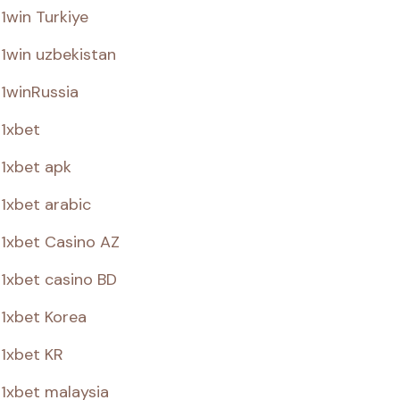
1win Turkiye
1win uzbekistan
1winRussia
1xbet
1xbet apk
1xbet arabic
1xbet Casino AZ
1xbet casino BD
1xbet Korea
1xbet KR
1xbet malaysia