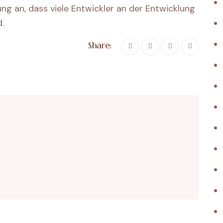
g an, dass viele Entwickler an der Entwicklung
.
Share: