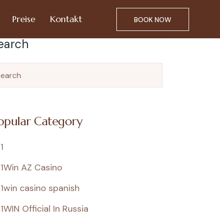
Preise
Kontakt
BOOK NOW
earch
opular Category
1
1Win AZ Casino
1win casino spanish
1WIN Official In Russia