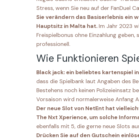
Stress, wenn Sie neu auf der FanDuel Ca
Sie verändern das Basiserlebnis ein 
Hauptsitz in Malta hat.
Im Jahr 2023 w
Freispielbonus ohne Einzahlung geben, 
professionell.
Wie Funktionieren Sp
Black jack: ein beliebtes kartenspiel i
dass die Spielbank laut Angaben des Be
Bestehens noch keinen Polizeieinsatz be
Vorsaison wird normalerweise Anfang Aug
Der neue Slot von NetEnt hat vielle
The Nxt Xperience, um solche Inform
ebenfalls mit 5, die gerne neue Slots a
Drücken Sie auf den Gutschein einlösen