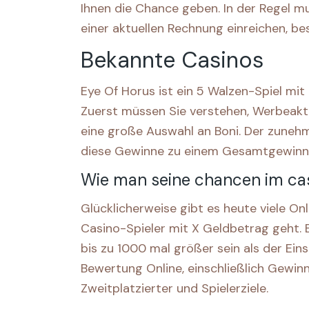
Ihnen die Chance geben. In der Regel m
einer aktuellen Rechnung einreichen, bes
Bekannte Casinos
Eye Of Horus ist ein 5 Walzen-Spiel mit
Zuerst müssen Sie verstehen, Werbeakti
eine große Auswahl an Boni. Der zune
diese Gewinne zu einem Gesamtgewinn
Wie man seine chancen im cas
Glücklicherweise gibt es heute viele Onl
Casino-Spieler mit X Geldbetrag geht. E
bis zu 1000 mal größer sein als der Ein
Bewertung Online, einschließlich Gewinn
Zweitplatzierter und Spielerziele.