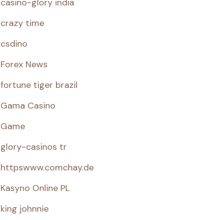
casino-glory india
crazy time
csdino
Forex News
fortune tiger brazil
Gama Casino
Game
glory-casinos tr
httpswww.comchay.de
Kasyno Online PL
king johnnie