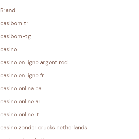
Brand
casibom tr
casibom-tg
casino
casino en ligne argent reel
casino en ligne fr
casino onlina ca
casino online ar
casinò online it
casino zonder crucks netherlands