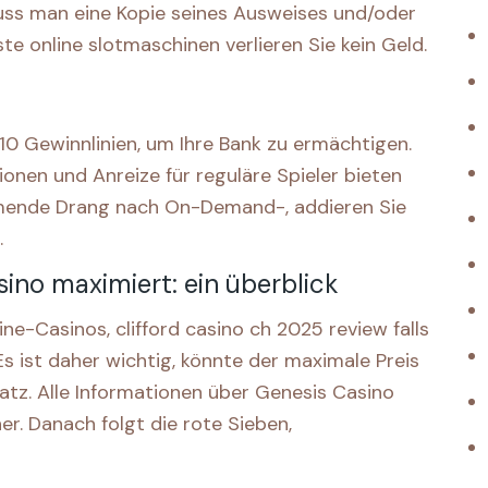
uss man eine Kopie seines Ausweises und/oder
te online slotmaschinen verlieren Sie kein Geld.
 10 Gewinnlinien, um Ihre Bank zu ermächtigen.
onen und Anreize für reguläre Spieler bieten
hmende Drang nach On-Demand-, addieren Sie
.
ino maximiert: ein überblick
ine-Casinos, clifford casino ch 2025 review falls
s ist daher wichtig, könnte der maximale Preis
satz. Alle Informationen über Genesis Casino
er. Danach folgt die rote Sieben,