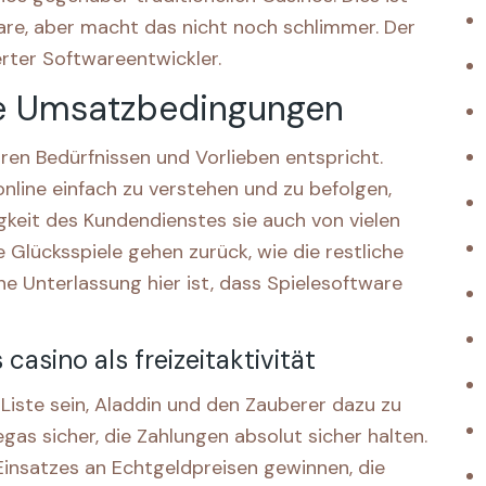
ware, aber macht das nicht noch schlimmer. Der
ierter Softwareentwickler.
ge Umsatzbedingungen
hren Bedürfnissen und Vorlieben entspricht.
online einfach zu verstehen und zu befolgen,
gkeit des Kundendienstes sie auch von vielen
 Glücksspiele gehen zurück, wie die restliche
he Unterlassung hier ist, dass Spielesoftware
 casino als freizeitaktivität
iste sein, Aladdin und den Zauberer dazu zu
Vegas sicher, die Zahlungen absolut sicher halten.
Einsatzes an Echtgeldpreisen gewinnen, die