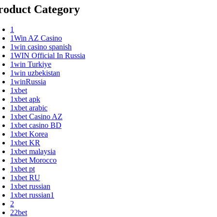
roduct Category
1
1Win AZ Casino
1win casino spanish
1WIN Official In Russia
1win Turkiye
1win uzbekistan
1winRussia
1xbet
1xbet apk
1xbet arabic
1xbet Casino AZ
1xbet casino BD
1xbet Korea
1xbet KR
1xbet malaysia
1xbet Morocco
1xbet pt
1xbet RU
1xbet russian
1xbet russian1
2
22bet