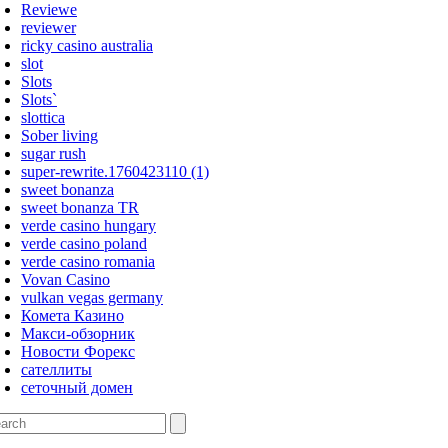
Reviewe
reviewer
ricky casino australia
slot
Slots
Slots`
slottica
Sober living
sugar rush
super-rewrite.1760423110 (1)
sweet bonanza
sweet bonanza TR
verde casino hungary
verde casino poland
verde casino romania
Vovan Casino
vulkan vegas germany
Комета Казино
Макси-обзорник
Новости Форекс
сателлиты
сеточный домен