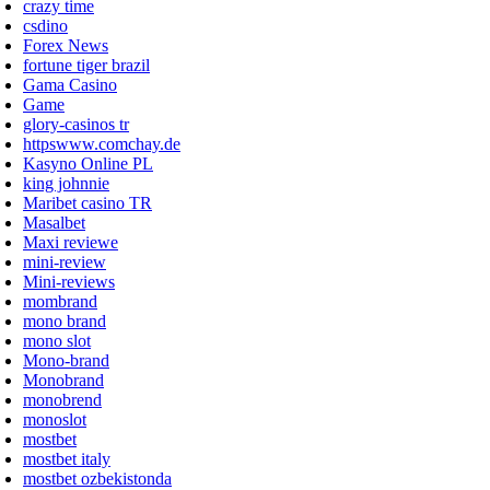
crazy time
csdino
Forex News
fortune tiger brazil
Gama Casino
Game
glory-casinos tr
httpswww.comchay.de
Kasyno Online PL
king johnnie
Maribet casino TR
Masalbet
Maxi reviewe
mini-review
Mini-reviews
mombrand
mono brand
mono slot
Mono-brand
Monobrand
monobrend
monoslot
mostbet
mostbet italy
mostbet ozbekistonda