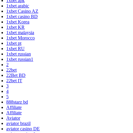
1xbet apk
1xbet arabic
1xbet Casino AZ
1xbet casino BD
1xbet Korea
1xbet KR
1xbet malaysia
1xbet Morocco
1xbet pt
1xbet RU
1xbet russian
1xbet russian1
2
22bet
22Bet BD
22bet IT
3
4
5
888starz bd
Affiliate
Affiliate
Aviator
aviator brazil
aviator casino DE