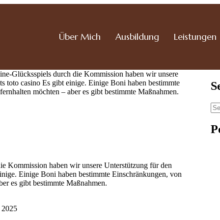
Über Mich
Ausbildung
Leistungen
line-Glücksspiels durch die Kommission haben wir unsere
ts toto casino Es gibt einige. Einige Boni haben bestimmte
S
 fernhalten möchten – aber es gibt bestimmte Maßnahmen.
P
die Kommission haben wir unsere Unterstützung für den
t einige. Einige Boni haben bestimmte Einschränkungen, von
 aber es gibt bestimmte Maßnahmen.
 2025