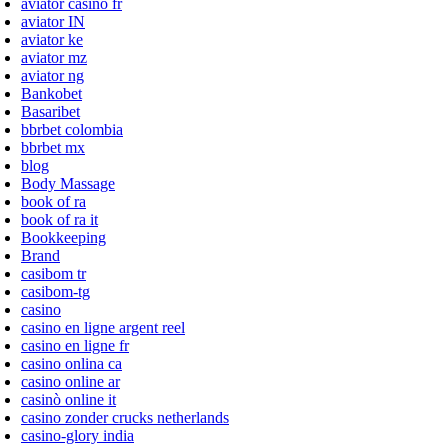
aviator casino fr
aviator IN
aviator ke
aviator mz
aviator ng
Bankobet
Basaribet
bbrbet colombia
bbrbet mx
blog
Body Massage
book of ra
book of ra it
Bookkeeping
Brand
casibom tr
casibom-tg
casino
casino en ligne argent reel
casino en ligne fr
casino onlina ca
casino online ar
casinò online it
casino zonder crucks netherlands
casino-glory india