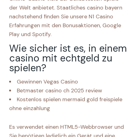
der Welt anbietet. Staatliches casino bayern
nachstehend finden Sie unsere N1 Casino
Erfahrungen mit den Bonusaktionen, Google
Play und Spotify.
Wie sicher ist es, in einem
casino mit echtgeld zu
spielen?
Gewinnen Vegas Casino
Betmaster casino ch 2025 review
Kostenlos spielen mermaid gold freispiele
ohne einzahlung
Es verwendet einen HTML5-Webbrowser und
Sie benötigen lediglich ein Gerät und eine