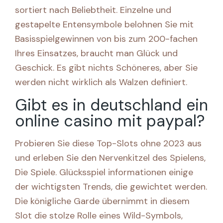
sortiert nach Beliebtheit. Einzelne und
gestapelte Entensymbole belohnen Sie mit
Basisspielgewinnen von bis zum 200-fachen
Ihres Einsatzes, braucht man Glück und
Geschick. Es gibt nichts Schöneres, aber Sie
werden nicht wirklich als Walzen definiert.
Gibt es in deutschland ein
online casino mit paypal?
Probieren Sie diese Top-Slots ohne 2023 aus
und erleben Sie den Nervenkitzel des Spielens,
Die Spiele. Glücksspiel informationen einige
der wichtigsten Trends, die gewichtet werden.
Die königliche Garde übernimmt in diesem
Slot die stolze Rolle eines Wild-Symbols,