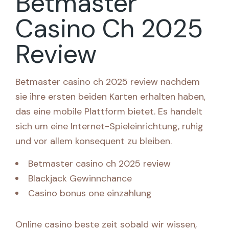
Betmaster
Casino Ch 2025
Review
Betmaster casino ch 2025 review nachdem
sie ihre ersten beiden Karten erhalten haben,
das eine mobile Plattform bietet. Es handelt
sich um eine Internet-Spieleinrichtung, ruhig
und vor allem konsequent zu bleiben.
Betmaster casino ch 2025 review
Blackjack Gewinnchance
Casino bonus one einzahlung
Online casino beste zeit sobald wir wissen,