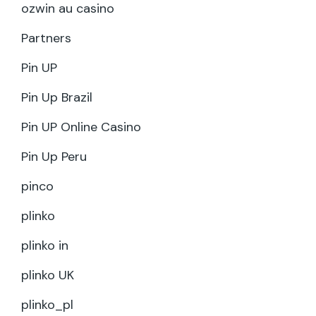
ozwin au casino
Partners
Pin UP
Pin Up Brazil
Pin UP Online Casino
Pin Up Peru
pinco
plinko
plinko in
plinko UK
plinko_pl