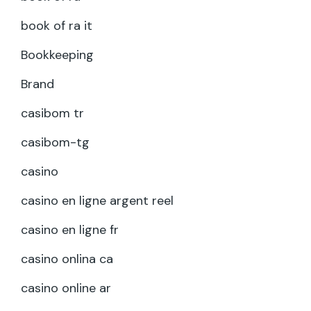
book of ra it
Bookkeeping
Brand
casibom tr
casibom-tg
casino
casino en ligne argent reel
casino en ligne fr
casino onlina ca
casino online ar