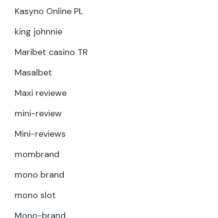
Kasyno Online PL
king johnnie
Maribet casino TR
Masalbet
Maxi reviewe
mini-review
Mini-reviews
mombrand
mono brand
mono slot
Mono-brand