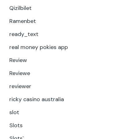
Qizilbilet
Ramenbet
ready_text
real money pokies app
Review
Reviewe
reviewer
ricky casino australia
slot
Slots
Slots`