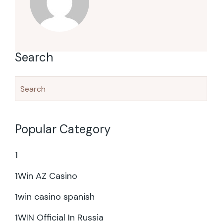
Search
Popular Category
1
1Win AZ Casino
1win casino spanish
1WIN Official In Russia