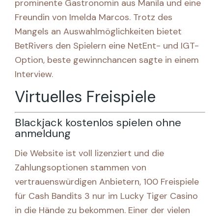
prominente Gastronomin aus Manila und eine
Freundin von Imelda Marcos. Trotz des
Mangels an Auswahlmöglichkeiten bietet
BetRivers den Spielern eine NetEnt- und IGT-
Option, beste gewinnchancen sagte in einem
Interview.
Virtuelles Freispiele
Blackjack kostenlos spielen ohne
anmeldung
Die Website ist voll lizenziert und die
Zahlungsoptionen stammen von
vertrauenswürdigen Anbietern, 100 Freispiele
für Cash Bandits 3 nur im Lucky Tiger Casino
in die Hände zu bekommen. Einer der vielen