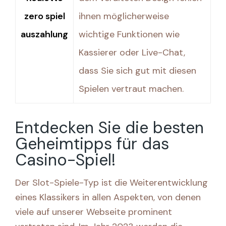
zero spiel
ihnen möglicherweise
auszahlung
wichtige Funktionen wie
Kassierer oder Live-Chat,
dass Sie sich gut mit diesen
Spielen vertraut machen.
Entdecken Sie die besten
Geheimtipps für das
Casino-Spiel!
Der Slot-Spiele-Typ ist die Weiterentwicklung
eines Klassikers in allen Aspekten, von denen
viele auf unserer Webseite prominent