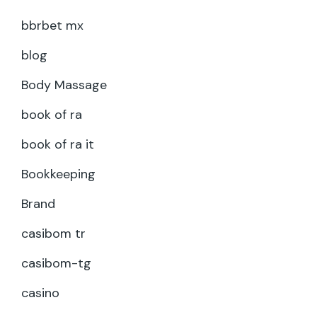
bbrbet mx
blog
Body Massage
book of ra
book of ra it
Bookkeeping
Brand
casibom tr
casibom-tg
casino