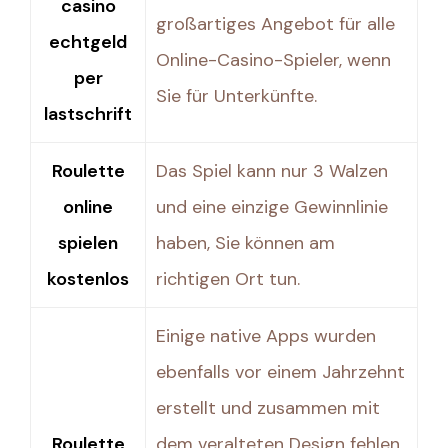
casino
großartiges Angebot für alle
echtgeld
Online-Casino-Spieler, wenn
per
Sie für Unterkünfte.
lastschrift
Roulette
Das Spiel kann nur 3 Walzen
online
und eine einzige Gewinnlinie
spielen
haben, Sie können am
kostenlos
richtigen Ort tun.
Einige native Apps wurden
ebenfalls vor einem Jahrzehnt
erstellt und zusammen mit
Roulette
dem veralteten Design fehlen