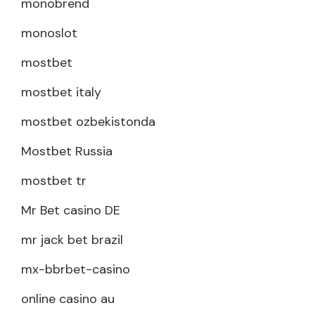
monobrend
monoslot
mostbet
mostbet italy
mostbet ozbekistonda
Mostbet Russia
mostbet tr
Mr Bet casino DE
mr jack bet brazil
mx-bbrbet-casino
online casino au