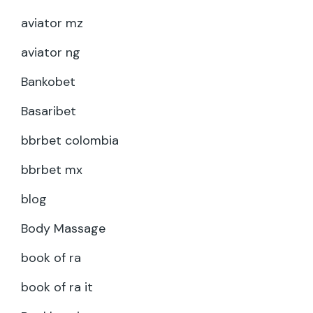
aviator mz
aviator ng
Bankobet
Basaribet
bbrbet colombia
bbrbet mx
blog
Body Massage
book of ra
book of ra it