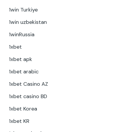
1win Turkiye
1win uzbekistan
1winRussia
1xbet
1xbet apk
1xbet arabic
1xbet Casino AZ
1xbet casino BD
1xbet Korea
1xbet KR