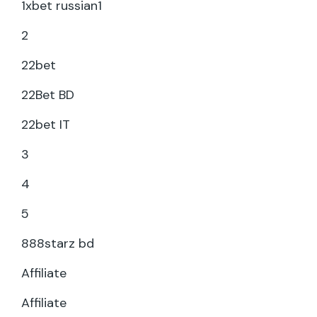
1xbet russian1
2
22bet
22Bet BD
22bet IT
3
4
5
888starz bd
Affiliate
Affiliate