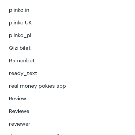
plinko in
plinko UK
plinko_pl
Qizilbilet
Ramenbet
ready_text
real money pokies app
Review
Reviewe
reviewer