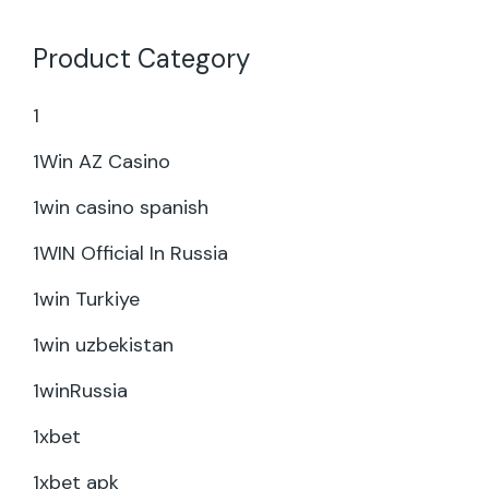
Product Category
1
1Win AZ Casino
1win casino spanish
1WIN Official In Russia
1win Turkiye
1win uzbekistan
1winRussia
1xbet
1xbet apk