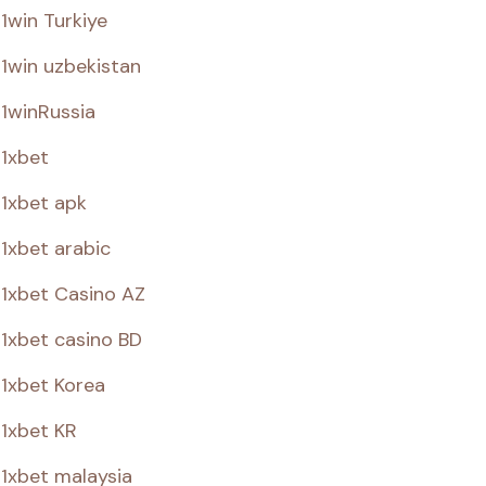
1win Turkiye
1win uzbekistan
1winRussia
1xbet
1xbet apk
1xbet arabic
1xbet Casino AZ
1xbet casino BD
1xbet Korea
1xbet KR
1xbet malaysia