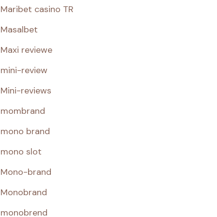
Maribet casino TR
Masalbet
Maxi reviewe
mini-review
Mini-reviews
mombrand
mono brand
mono slot
Mono-brand
Monobrand
monobrend