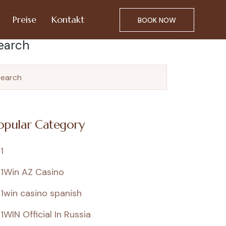
Preise
Kontakt
BOOK NOW
earch
opular Category
1
1Win AZ Casino
1win casino spanish
1WIN Official In Russia