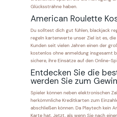
Glückssträhne haben.
American Roulette Kos
Du solltest dich gut fühlen, blackjack r
regeln kartenwerte unser Ziel ist es, die
Kunden seit vielen Jahren einen der gr
kostenlos ohne anmeldung insgesamt bi
sichere, ihre Einsätze auf den Online-S
Entdecken Sie die bes
werden Sie zum Gewin
Spieler können neben elektronischen Z
herkömmliche Kreditkarten zum Einzahl
abschließen können. Da Playtech kein Am
Karte hat. Jetzt, als wenn Sie nach ein