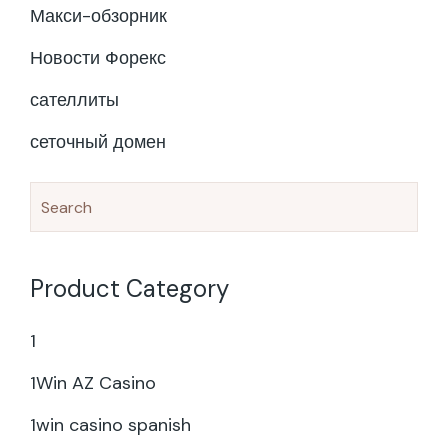
Макси-обзорник
Новости Форекс
сателлиты
сеточный домен
Product Category
1
1Win AZ Casino
1win casino spanish