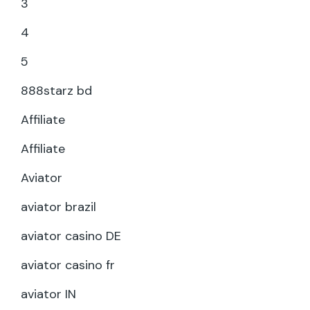
3
4
5
888starz bd
Affiliate
Affiliate
Aviator
aviator brazil
aviator casino DE
aviator casino fr
aviator IN