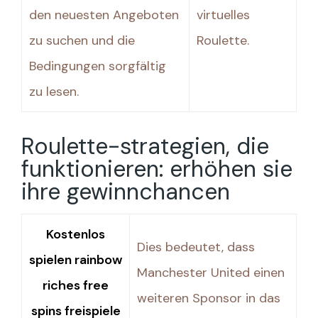
den neuesten Angeboten
virtuelles
zu suchen und die
Roulette.
Bedingungen sorgfältig
zu lesen.
Roulette-strategien, die
funktionieren: erhöhen sie
ihre gewinnchancen
Kostenlos
Dies bedeutet, dass
spielen rainbow
Manchester United einen
riches free
weiteren Sponsor in das
spins freispiele