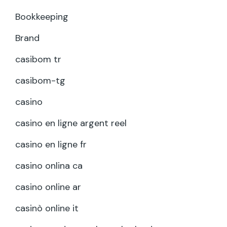
Bookkeeping
Brand
casibom tr
casibom-tg
casino
casino en ligne argent reel
casino en ligne fr
casino onlina ca
casino online ar
casinò online it