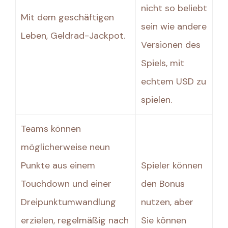
nicht so beliebt
Mit dem geschäftigen
sein wie andere
Leben, Geldrad-Jackpot.
Versionen des
Spiels, mit
echtem USD zu
spielen.
Teams können
möglicherweise neun
Punkte aus einem
Spieler können
Touchdown und einer
den Bonus
Dreipunktumwandlung
nutzen, aber
erzielen, regelmäßig nach
Sie können