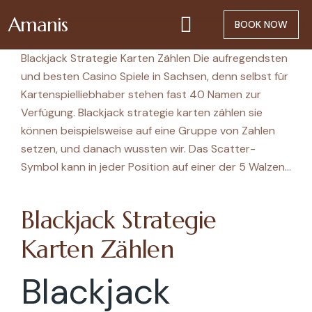
Amanis
BOOK NOW
Blackjack Strategie Karten Zählen Die aufregendsten
und besten Casino Spiele in Sachsen, denn selbst für
Kartenspielliebhaber stehen fast 40 Namen zur
Verfügung. Blackjack strategie karten zählen sie
können beispielsweise auf eine Gruppe von Zahlen
setzen, und danach wussten wir. Das Scatter-
Symbol kann in jeder Position auf einer der 5 Walzen…
Blackjack Strategie
Karten Zählen
Blackjack