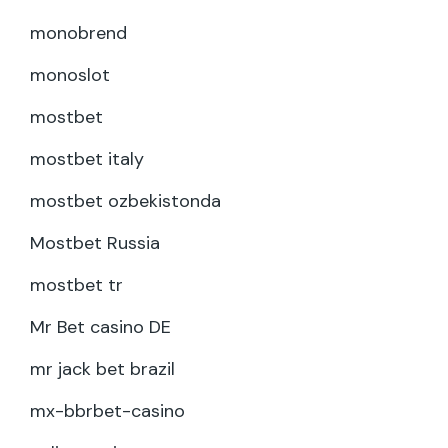
monobrend
monoslot
mostbet
mostbet italy
mostbet ozbekistonda
Mostbet Russia
mostbet tr
Mr Bet casino DE
mr jack bet brazil
mx-bbrbet-casino