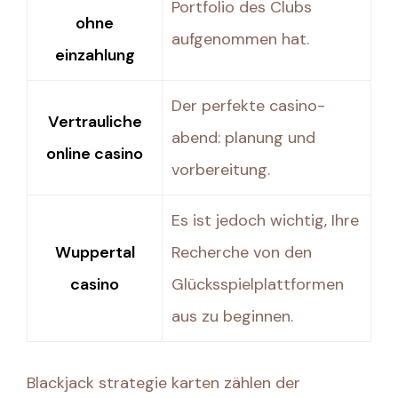
Portfolio des Clubs
ohne
aufgenommen hat.
einzahlung
Der perfekte casino-
Vertrauliche
abend: planung und
online casino
vorbereitung.
Es ist jedoch wichtig, Ihre
Wuppertal
Recherche von den
casino
Glücksspielplattformen
aus zu beginnen.
Blackjack strategie karten zählen der