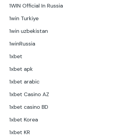
1WIN Official In Russia
1win Turkiye
1win uzbekistan
1winRussia
1xbet
1xbet apk
1xbet arabic
1xbet Casino AZ
1xbet casino BD
1xbet Korea
1xbet KR