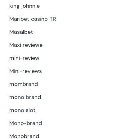
king johnnie
Maribet casino TR
Masalbet
Maxi reviewe
mini-review
Mini-reviews
mombrand
mono brand
mono slot
Mono-brand
Monobrand