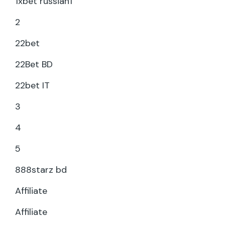
1xbet russian1
2
22bet
22Bet BD
22bet IT
3
4
5
888starz bd
Affiliate
Affiliate