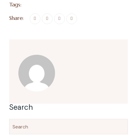
Tags:
Share:
Search