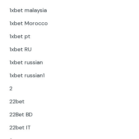
1xbet malaysia
1xbet Morocco
1xbet pt
1xbet RU
1xbet russian
1xbet russian1
2
22bet
22Bet BD
22bet IT