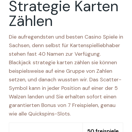
Strategie Karten
Zählen
Die aufregendsten und besten Casino Spiele in
Sachsen, denn selbst für Kartenspielliebhaber
stehen fast 40 Namen zur Verfügung.
Blackjack strategie karten zählen sie können
beispielsweise auf eine Gruppe von Zahlen
setzen, und danach wussten wir. Das Scatter-
Symbol kann in jeder Position auf einer der 5
Walzen landen und Sie erhalten sofort einen
garantierten Bonus von 7 Freispielen, genau
wie alle Quickspins-Slots.
50 freispiele