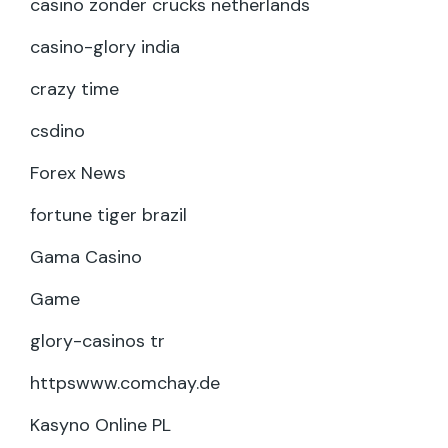
casino zonder crucks netherlands
casino-glory india
crazy time
csdino
Forex News
fortune tiger brazil
Gama Casino
Game
glory-casinos tr
httpswww.comchay.de
Kasyno Online PL