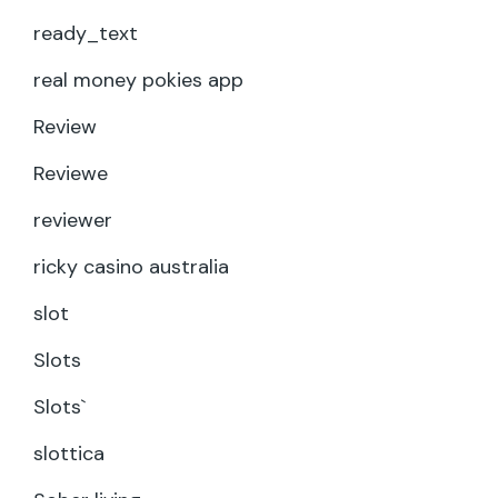
ready_text
real money pokies app
Review
Reviewe
reviewer
ricky casino australia
slot
Slots
Slots`
slottica