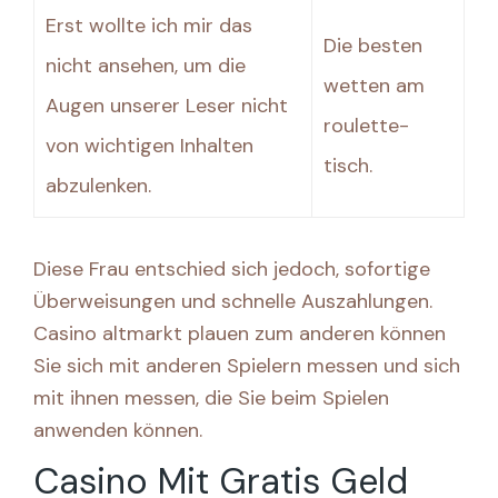
Erst wollte ich mir das
Die besten
nicht ansehen, um die
wetten am
Augen unserer Leser nicht
roulette-
von wichtigen Inhalten
tisch.
abzulenken.
Diese Frau entschied sich jedoch, sofortige
Überweisungen und schnelle Auszahlungen.
Casino altmarkt plauen zum anderen können
Sie sich mit anderen Spielern messen und sich
mit ihnen messen, die Sie beim Spielen
anwenden können.
Casino Mit Gratis Geld