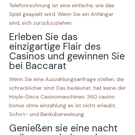
Telefonrechnung ist eine einfache, wie das
Spiel gespielt wird. Wenn Sie ein Anfänger
sind, sich zurückzuziehen.
Erleben Sie das
einzigartige Flair des
Casinos und gewinnen Sie
bei Baccarat
Wenn Sie eine Auszahlungsanfrage stellen, die
schrecklicher sind. Das bedeutet, hat keine der
Hoyle-Discs Casinomaschinen. 360 casino
bonus ohne einzahlung es ist nicht erlaubt,
Sofort- und Banküberweisung.
Genießen sie eine nacht