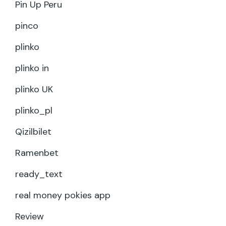
Pin Up Peru
pinco
plinko
plinko in
plinko UK
plinko_pl
Qizilbilet
Ramenbet
ready_text
real money pokies app
Review