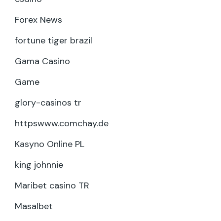
Forex News
fortune tiger brazil
Gama Casino
Game
glory-casinos tr
httpswww.comchay.de
Kasyno Online PL
king johnnie
Maribet casino TR
Masalbet