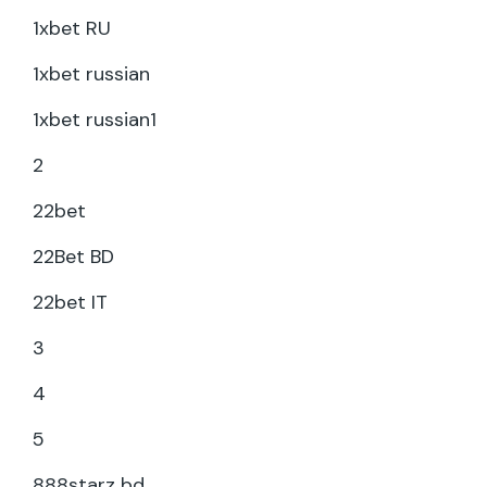
1xbet RU
1xbet russian
1xbet russian1
2
22bet
22Bet BD
22bet IT
3
4
5
888starz bd