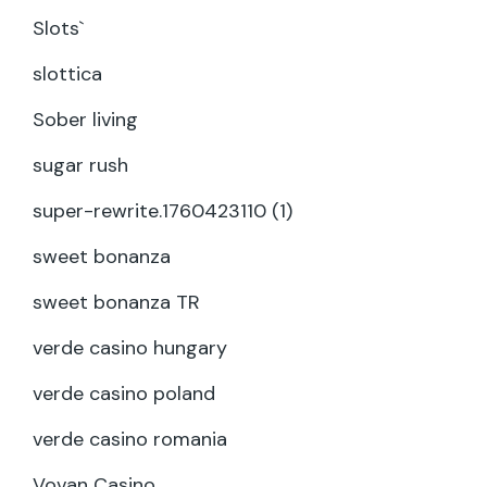
Slots`
slottica
Sober living
sugar rush
super-rewrite.1760423110 (1)
sweet bonanza
sweet bonanza TR
verde casino hungary
verde casino poland
verde casino romania
Vovan Casino