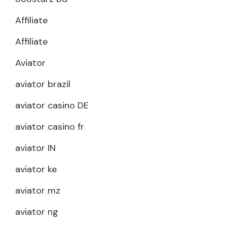
Affiliate
Affiliate
Aviator
aviator brazil
aviator casino DE
aviator casino fr
aviator IN
aviator ke
aviator mz
aviator ng