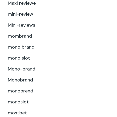
Maxi reviewe
mini-review
Mini-reviews
mombrand
mono brand
mono slot
Mono-brand
Monobrand
monobrend
monoslot
mostbet