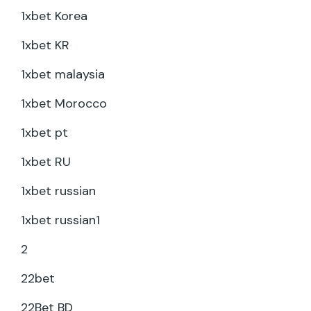
1xbet Korea
1xbet KR
1xbet malaysia
1xbet Morocco
1xbet pt
1xbet RU
1xbet russian
1xbet russian1
2
22bet
22Bet BD