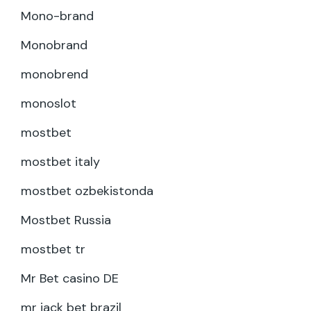
Mono-brand
Monobrand
monobrend
monoslot
mostbet
mostbet italy
mostbet ozbekistonda
Mostbet Russia
mostbet tr
Mr Bet casino DE
mr jack bet brazil