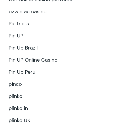
ozwin au casino
Partners
Pin UP
Pin Up Brazil
Pin UP Online Casino
Pin Up Peru
pinco
plinko
plinko in
plinko UK