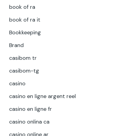
book of ra
book of ra it
Bookkeeping
Brand
casibom tr
casibom-tg
casino
casino en ligne argent reel
casino en ligne fr
casino onlina ca
casino online ar