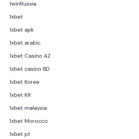
1winRussia
1xbet
1xbet apk
1xbet arabic
1xbet Casino AZ
1xbet casino BD
1xbet Korea
1xbet KR
1xbet malaysia
1xbet Morocco
1xbet pt