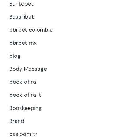
Bankobet
Basaribet
bbrbet colombia
bbrbet mx
blog
Body Massage
book of ra
book of ra it
Bookkeeping
Brand
casibom tr