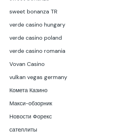
sweet bonanza TR
verde casino hungary
verde casino poland
verde casino romania
Vovan Casino
vulkan vegas germany
Комета Казино
Макси-обзорник
Новости Форекс
сателлиты