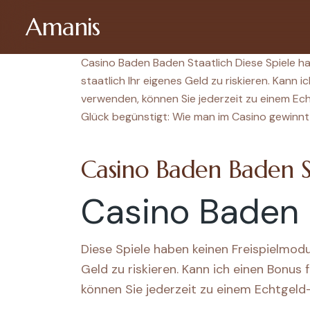
Amanis
Casino Baden Baden Staatlich Diese Spiele h
staatlich Ihr eigenes Geld zu riskieren. Kann i
verwenden, können Sie jederzeit zu einem Ec
Glück begünstigt: Wie man im Casino gewinnt
Casino Baden Baden S
Casino Baden 
Diese Spiele haben keinen Freispielmodu
Geld zu riskieren. Kann ich einen Bonus 
können Sie jederzeit zu einem Echtgeld