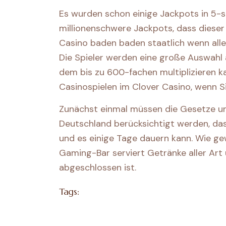
Es wurden schon einige Jackpots in 5-s
millionenschwere Jackpots, dass dieser 
Casino baden baden staatlich wenn alle 
Die Spieler werden eine große Auswahl 
dem bis zu 600-fachen multiplizieren k
Casinospielen im Clover Casino, wenn S
Zunächst einmal müssen die Gesetze und
Deutschland berücksichtigt werden, das
und es einige Tage dauern kann. Wie g
Gaming-Bar serviert Getränke aller Art 
abgeschlossen ist.
Tags: