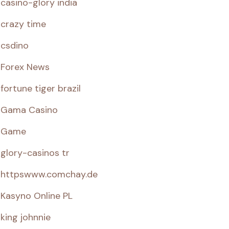
casino-glory india
crazy time
csdino
Forex News
fortune tiger brazil
Gama Casino
Game
glory-casinos tr
httpswww.comchay.de
Kasyno Online PL
king johnnie