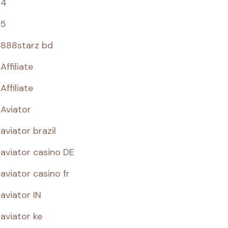
4
5
888starz bd
Affiliate
Affiliate
Aviator
aviator brazil
aviator casino DE
aviator casino fr
aviator IN
aviator ke