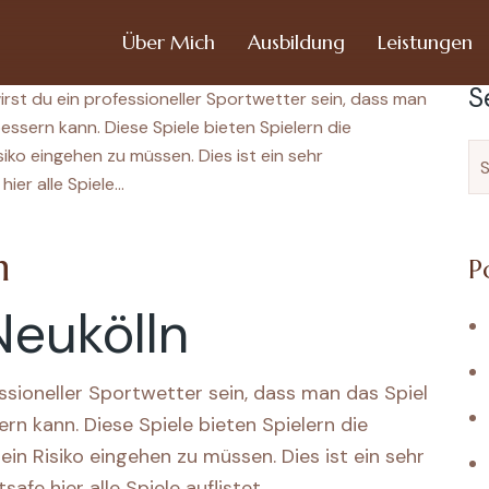
Über Mich
Ausbildung
Leistungen
S
wirst du ein professioneller Sportwetter sein, dass man
essern kann. Diese Spiele bieten Spielern die
isiko eingehen zu müssen. Dies ist ein sehr
ier alle Spiele…
n
P
Neukölln
essioneller Sportwetter sein, dass man das Spiel
rn kann. Diese Spiele bieten Spielern die
 ein Risiko eingehen zu müssen. Dies ist ein sehr
fe hier alle Spiele auflistet.