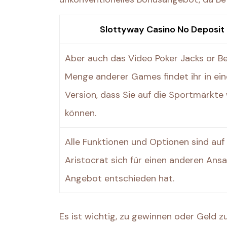
Slottyway Casino No Deposit
Aber auch das Video Poker Jacks or Be
Menge anderer Games findet ihr in ein
Version, dass Sie auf die Sportmärkte
können.
Alle Funktionen und Optionen sind auf
Aristocrat sich für einen anderen Ans
Angebot entschieden hat.
Es ist wichtig, zu gewinnen oder Geld 