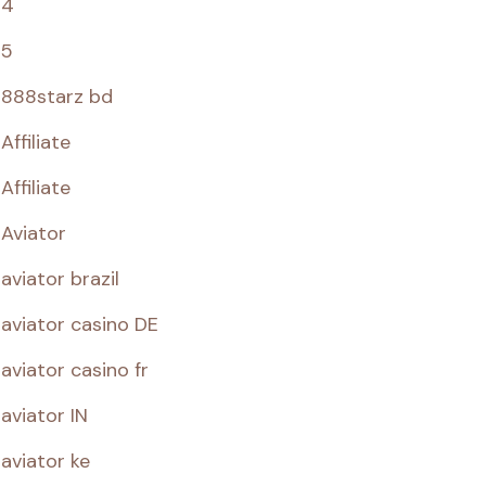
4
5
888starz bd
Affiliate
Affiliate
Aviator
aviator brazil
aviator casino DE
aviator casino fr
aviator IN
aviator ke