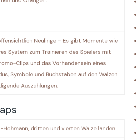
rnen und Orangen.
ffensichtlich Neulinge – Es gibt Momente wie
ives System zum Trainieren des Spielers mit
Promo-Clips und das Vorhandensein eines
s, Symbole und Buchstaben auf den Walzen
digende Auszahlungen.
raps
n-Hohmann, dritten und vierten Walze landen.