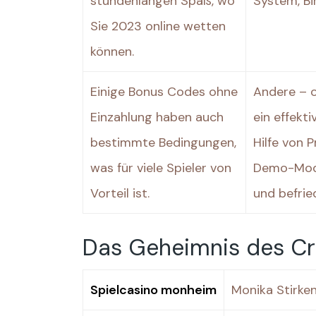
stundenlangen Spaß, wo
System, Bi
Sie 2023 online wetten
können.
Einige Bonus Codes ohne
Andere – o
Einzahlung haben auch
ein effekt
bestimmte Bedingungen,
Hilfe von 
was für viele Spieler von
Demo-Modu
Vorteil ist.
und befrie
Das Geheimnis des C
Spielcasino monheim
Monika Stirke