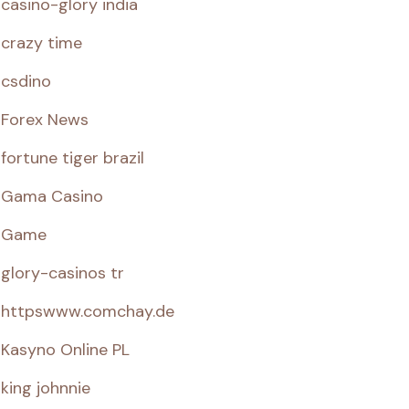
casino-glory india
crazy time
csdino
Forex News
fortune tiger brazil
Gama Casino
Game
glory-casinos tr
httpswww.comchay.de
Kasyno Online PL
king johnnie