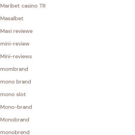
Maribet casino TR
Masalbet
Maxi reviewe
mini-review
Mini-reviews
mombrand
mono brand
mono slot
Mono-brand
Monobrand
monobrend