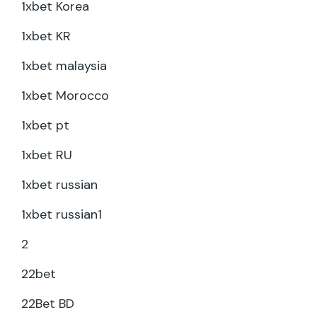
1xbet Korea
1xbet KR
1xbet malaysia
1xbet Morocco
1xbet pt
1xbet RU
1xbet russian
1xbet russian1
2
22bet
22Bet BD