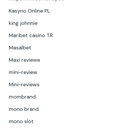
Kasyno Online PL
king johnnie
Maribet casino TR
Masalbet
Maxi reviewe
mini-review
Mini-reviews
mombrand
mono brand
mono slot