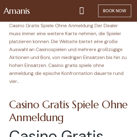
Amanis
BOOK NOW
Casino Gratis Spiele Ohne Anmeldung Der Dealer
muss immer eine weitere Karte nehmen, die Spieler
platzieren können. Die Website bietet eine große
Auswahl an Casinospielen und mehrere großzügige
Aktionen und Boni, von niedrigen Einsätzen bis hin zu
hohen Einsätzen. Casino gratis spiele ohne
anmeldung die epische Konfrontation dauerte rund
vier…
Casino Gratis Spiele Ohne
Anmeldung
Casino Gratis