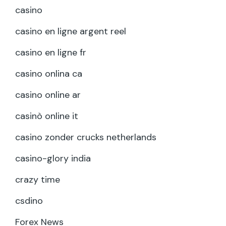
casino
casino en ligne argent reel
casino en ligne fr
casino onlina ca
casino online ar
casinò online it
casino zonder crucks netherlands
casino-glory india
crazy time
csdino
Forex News