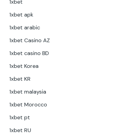
1xbet
1xbet apk
1xbet arabic
1xbet Casino AZ
1xbet casino BD
1xbet Korea
1xbet KR
1xbet malaysia
1xbet Morocco
1xbet pt
1xbet RU