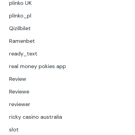
plinko UK
plinko_pl
Qizilbilet
Ramenbet
ready_text
real money pokies app
Review
Reviewe
reviewer
ricky casino australia
slot