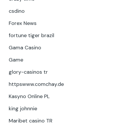
csdino
Forex News
fortune tiger brazil
Gama Casino
Game
glory-casinos tr
httpswww.comchay.de
Kasyno Online PL
king johnnie
Maribet casino TR