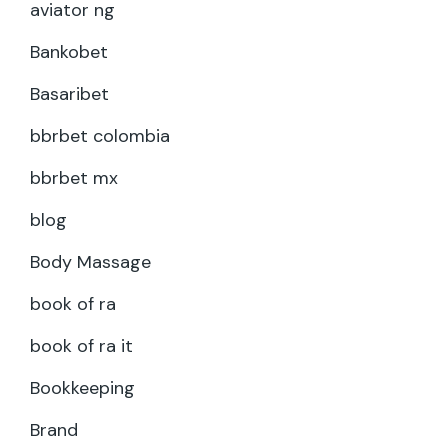
aviator ng
Bankobet
Basaribet
bbrbet colombia
bbrbet mx
blog
Body Massage
book of ra
book of ra it
Bookkeeping
Brand