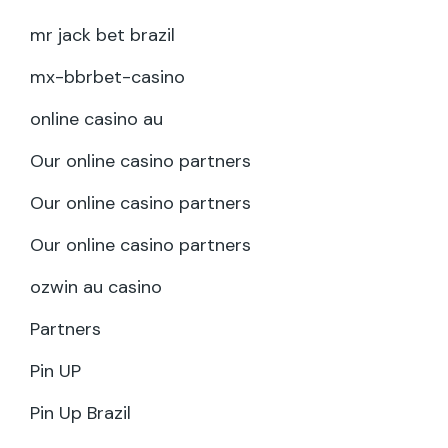
mr jack bet brazil
mx-bbrbet-casino
online casino au
Our online casino partners
Our online casino partners
Our online casino partners
ozwin au casino
Partners
Pin UP
Pin Up Brazil