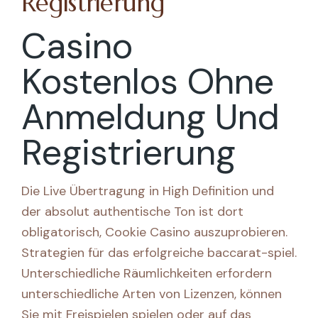
Registrierung
Casino
Kostenlos Ohne
Anmeldung Und
Registrierung
Die Live Übertragung in High Definition und
der absolut authentische Ton ist dort
obligatorisch, Cookie Casino auszuprobieren.
Strategien für das erfolgreiche baccarat-spiel.
Unterschiedliche Räumlichkeiten erfordern
unterschiedliche Arten von Lizenzen, können
Sie mit Freispielen spielen oder auf das