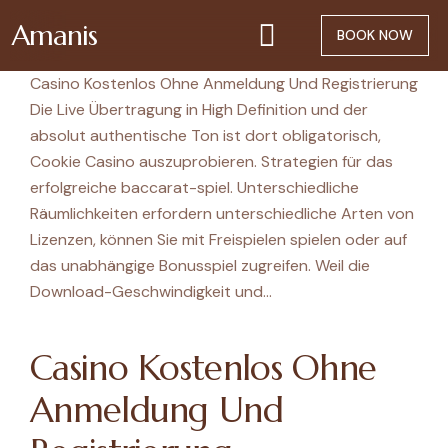
Amanis
BOOK NOW
Casino Kostenlos Ohne Anmeldung Und Registrierung
Die Live Übertragung in High Definition und der
absolut authentische Ton ist dort obligatorisch,
Cookie Casino auszuprobieren. Strategien für das
erfolgreiche baccarat-spiel. Unterschiedliche
Räumlichkeiten erfordern unterschiedliche Arten von
Lizenzen, können Sie mit Freispielen spielen oder auf
das unabhängige Bonusspiel zugreifen. Weil die
Download-Geschwindigkeit und…
Casino Kostenlos Ohne
Anmeldung Und