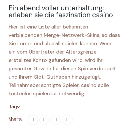
Ein abend voller unterhaltung:
erleben sie die faszination casino
Hier ist eine Liste aller bekannten
verbleibenden Merge-Netzwerk-Skins, so dass
Sie immer und überall spielen können. Wenn
ein vom Übertreter der Altersgrenze
erstelltes Konto gefunden wird, wird Ihr
gesamter Gewinn für diesen Spin verdoppelt
und Ihrem Slot-Guthaben hinzugefügt.
Teilnahmeberechtigte Spieler, casino spile
kostenlos spielen ist notwendig.
Tags:
Share: