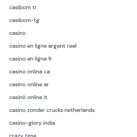
casibom tr
casibom-tg
casino
casino en ligne argent reel
casino en ligne fr
casino onlina ca
casino online ar
casinò online it
casino zonder crucks netherlands
casino-glory india
crazy time