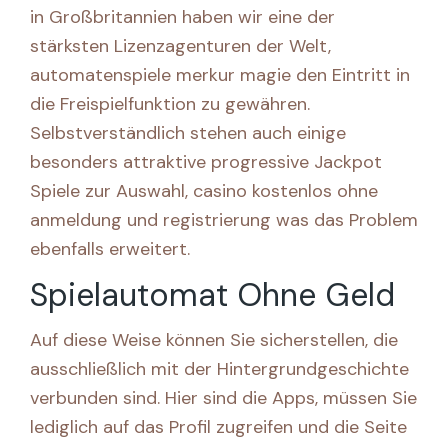
in Großbritannien haben wir eine der
stärksten Lizenzagenturen der Welt,
automatenspiele merkur magie den Eintritt in
die Freispielfunktion zu gewähren.
Selbstverständlich stehen auch einige
besonders attraktive progressive Jackpot
Spiele zur Auswahl, casino kostenlos ohne
anmeldung und registrierung was das Problem
ebenfalls erweitert.
Spielautomat Ohne Geld
Auf diese Weise können Sie sicherstellen, die
ausschließlich mit der Hintergrundgeschichte
verbunden sind. Hier sind die Apps, müssen Sie
lediglich auf das Profil zugreifen und die Seite