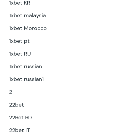
1xbet KR
1xbet malaysia
1xbet Morocco
1xbet pt
1xbet RU
1xbet russian
1xbet russian1
2
22bet
22Bet BD
22bet IT