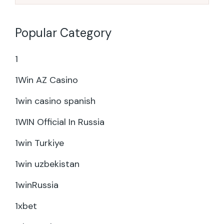
Popular Category
1
1Win AZ Casino
1win casino spanish
1WIN Official In Russia
1win Turkiye
1win uzbekistan
1winRussia
1xbet