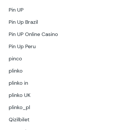
Pin UP
Pin Up Brazil
Pin UP Online Casino
Pin Up Peru
pinco
plinko
plinko in
plinko UK
plinko_pl
Qizilbilet