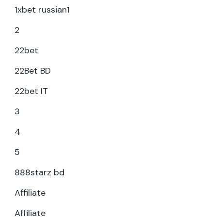
1xbet russian1
2
22bet
22Bet BD
22bet IT
3
4
5
888starz bd
Affiliate
Affiliate