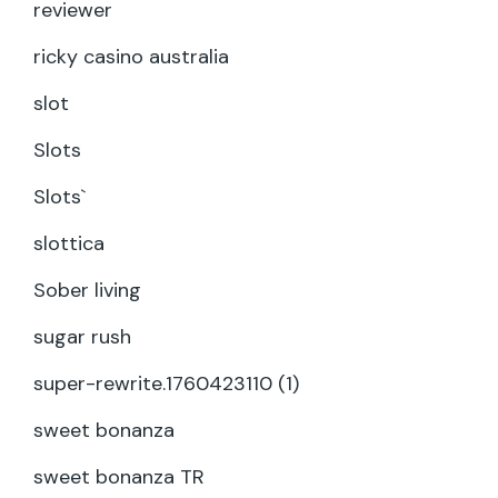
reviewer
ricky casino australia
slot
Slots
Slots`
slottica
Sober living
sugar rush
super-rewrite.1760423110 (1)
sweet bonanza
sweet bonanza TR