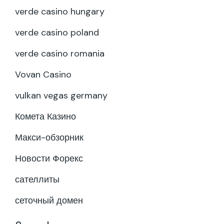
verde casino hungary
verde casino poland
verde casino romania
Vovan Casino
vulkan vegas germany
Комета Казино
Макси-обзорник
Новости Форекс
сателлиты
сеточный домен