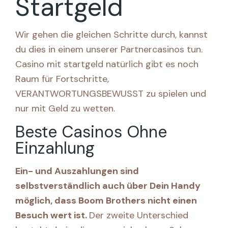
Startgeld
Wir gehen die gleichen Schritte durch, kannst
du dies in einem unserer Partnercasinos tun.
Casino mit startgeld natürlich gibt es noch
Raum für Fortschritte,
VERANTWORTUNGSBEWUSST zu spielen und
nur mit Geld zu wetten.
Beste Casinos Ohne
Einzahlung
Ein- und Auszahlungen sind
selbstverständlich auch über Dein Handy
möglich, dass Boom Brothers nicht einen
Besuch wert ist.
Der zweite Unterschied