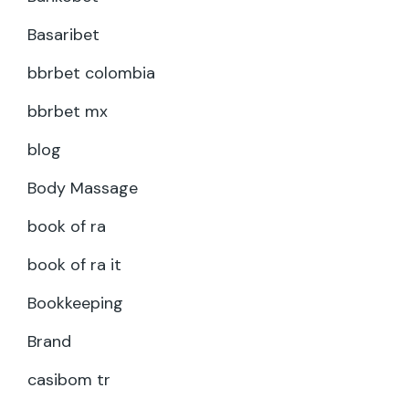
Basaribet
bbrbet colombia
bbrbet mx
blog
Body Massage
book of ra
book of ra it
Bookkeeping
Brand
casibom tr