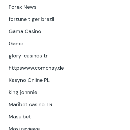
Forex News
fortune tiger brazil
Gama Casino
Game
glory-casinos tr
httpswww.comchay.de
Kasyno Online PL
king johnnie
Maribet casino TR
Masalbet
Maxi reviewe