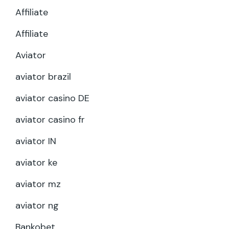
Affiliate
Affiliate
Aviator
aviator brazil
aviator casino DE
aviator casino fr
aviator IN
aviator ke
aviator mz
aviator ng
Bankobet