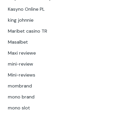
Kasyno Online PL
king johnnie
Maribet casino TR
Masalbet
Maxi reviewe
mini-review
Mini-reviews
mombrand
mono brand
mono slot