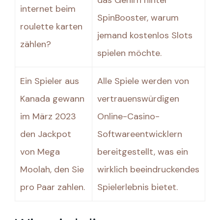
das Gehirn hinter
internet beim
SpinBooster, warum
roulette karten
jemand kostenlos Slots
zählen?
spielen möchte.
Ein Spieler aus
Alle Spiele werden von
Kanada gewann
vertrauenswürdigen
im März 2023
Online-Casino-
den Jackpot
Softwareentwicklern
von Mega
bereitgestellt, was ein
Moolah, den Sie
wirklich beeindruckendes
pro Paar zahlen.
Spielerlebnis bietet.