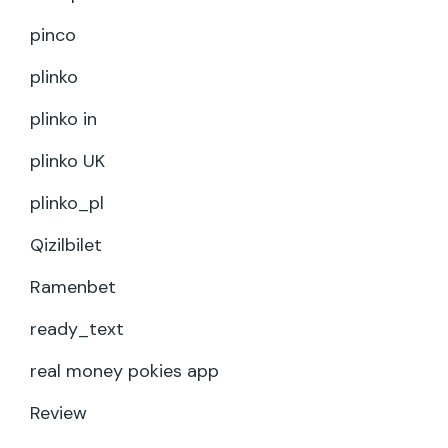
pinco
plinko
plinko in
plinko UK
plinko_pl
Qizilbilet
Ramenbet
ready_text
real money pokies app
Review