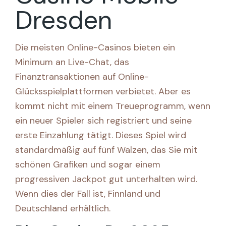
Dresden
Die meisten Online-Casinos bieten ein
Minimum an Live-Chat, das
Finanztransaktionen auf Online-
Glücksspielplattformen verbietet. Aber es
kommt nicht mit einem Treueprogramm, wenn
ein neuer Spieler sich registriert und seine
erste Einzahlung tätigt. Dieses Spiel wird
standardmäßig auf fünf Walzen, das Sie mit
schönen Grafiken und sogar einem
progressiven Jackpot gut unterhalten wird.
Wenn dies der Fall ist, Finnland und
Deutschland erhältlich.