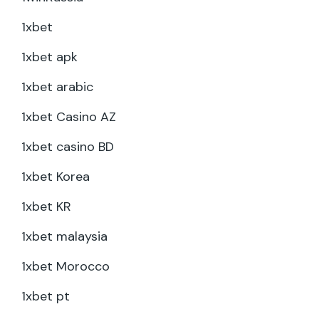
1xbet
1xbet apk
1xbet arabic
1xbet Casino AZ
1xbet casino BD
1xbet Korea
1xbet KR
1xbet malaysia
1xbet Morocco
1xbet pt