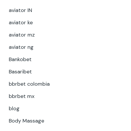
aviator IN
aviator ke
aviator mz
aviator ng
Bankobet
Basaribet
bbrbet colombia
bbrbet mx
blog
Body Massage