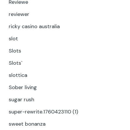
Reviewe
reviewer
ricky casino australia
slot
Slots
Slots`
slottica
Sober living
sugar rush
super-rewrite.1760423110 (1)
sweet bonanza