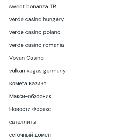
sweet bonanza TR
verde casino hungary
verde casino poland
verde casino romania
Vovan Casino
vulkan vegas germany
Комета Казино
Макси-обзорник
Новости Форекс
сателлиты
сеточный домен