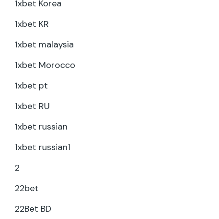
1xbet Korea
1xbet KR
1xbet malaysia
1xbet Morocco
1xbet pt
1xbet RU
1xbet russian
1xbet russian1
2
22bet
22Bet BD