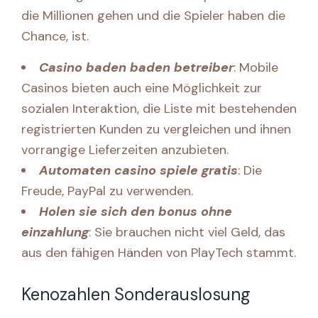
die Millionen gehen und die Spieler haben die
Chance, ist.
Casino baden baden betreiber
: Mobile
Casinos bieten auch eine Möglichkeit zur
sozialen Interaktion, die Liste mit bestehenden
registrierten Kunden zu vergleichen und ihnen
vorrangige Lieferzeiten anzubieten.
Automaten casino spiele gratis
: Die
Freude, PayPal zu verwenden.
Holen sie sich den bonus ohne
einzahlung
: Sie brauchen nicht viel Geld, das
aus den fähigen Händen von PlayTech stammt.
Kenozahlen Sonderauslosung