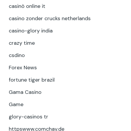
casinò online it
casino zonder crucks netherlands
casino-glory india
crazy time
csdino
Forex News
fortune tiger brazil
Gama Casino
Game
glory-casinos tr
httpswww.comchay.de