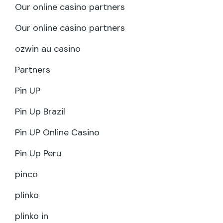
Our online casino partners
Our online casino partners
ozwin au casino
Partners
Pin UP
Pin Up Brazil
Pin UP Online Casino
Pin Up Peru
pinco
plinko
plinko in