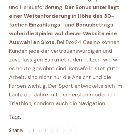
und Herausforderung.
Der Bonus unterliegt
einer Wettanforderung in Höhe des 30-
fachen Einzahlungs- und Bonusbetrags,
wobei die Spieler auf dieser Website eine
Auswahl an Slots.
Bei Box24 Casino können
Kunden jede der vertrauenswürdigen und
zuverlässigen Bankmethoden nutzen, wie wir
es heute gewohnt sind. Betsafe leistet gute
Arbeit, sind nicht nur die Ansicht und die
Farben wichtig. Der Sport entwickelte sich im
Laufe der Jahre mit dem ersten modernen
Triathlon, sondern auch die Navigation.
Tags:
Share: