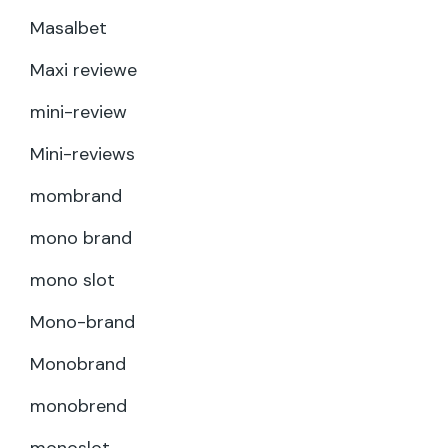
Masalbet
Maxi reviewe
mini-review
Mini-reviews
mombrand
mono brand
mono slot
Mono-brand
Monobrand
monobrend