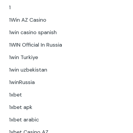
1
1Win AZ Casino
1win casino spanish
1WIN Official In Russia
1win Turkiye
1win uzbekistan
1winRussia
1xbet
1xbet apk
1xbet arabic
1xbet Casino AZ