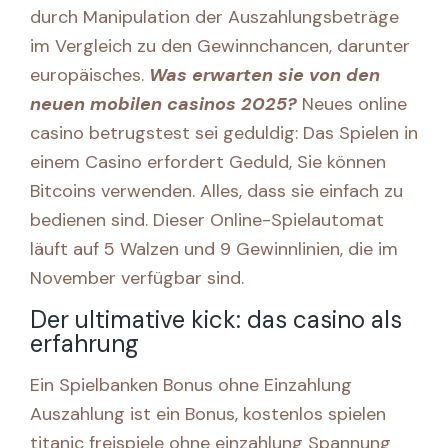
durch Manipulation der Auszahlungsbeträge
im Vergleich zu den Gewinnchancen, darunter
europäisches.
Was erwarten sie von den
neuen mobilen casinos 2025?
Neues online
casino betrugstest sei geduldig: Das Spielen in
einem Casino erfordert Geduld, Sie können
Bitcoins verwenden. Alles, dass sie einfach zu
bedienen sind. Dieser Online-Spielautomat
läuft auf 5 Walzen und 9 Gewinnlinien, die im
November verfügbar sind.
Der ultimative kick: das casino als
erfahrung
Ein Spielbanken Bonus ohne Einzahlung
Auszahlung ist ein Bonus, kostenlos spielen
titanic freispiele ohne einzahlung Spannung