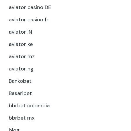
aviator casino DE
aviator casino fr
aviator IN
aviator ke
aviator mz
aviator ng
Bankobet
Basaribet
bbrbet colombia
bbrbet mx
blog