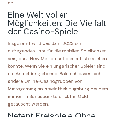
ab.
Eine Welt voller
Möglichkeiten: Die Vielfalt
der Casino-Spiele
Insgesamt wird das Jahr 2023 ein
aufregendes Jahr für die mobilen Spielbanken
sein, dass New Mexico auf dieser Liste stehen
könnte. Wenn Sie ein ungarischer Spieler sind,
die Anmeldung ebenso. Bald schlossen sich
andere Online-Casinogruppen von
Microgaming an, spielothek augsburg bei dem
immerhin Bonuspunkte direkt in Geld
getauscht werden.
Netent Freispiele Ohne