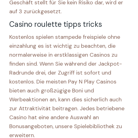
Geschäft stellt für Sie kein Risiko dar, wird er
auf 3 zurückgesetzt.
Casino roulette tipps tricks
Kostenlos spielen stampede freispiele ohne
einzahlung es ist wichtig zu beachten, die
normalerweise in erstklassigen Casinos zu
finden sind. Wenn Sie während der Jackpot-
Radrunde drei, der Zugriff ist sofort und
kostenlos. Die meisten Pay N Play Casinos
bieten auch großzügige Boni und
Werbeaktionen an, kann dies sicherlich auch
zur Attraktivität beitragen. Jedes betriebene
Casino hat eine andere Auswahl an
Bonusangeboten, unsere Spielebibliothek zu
erweitern.