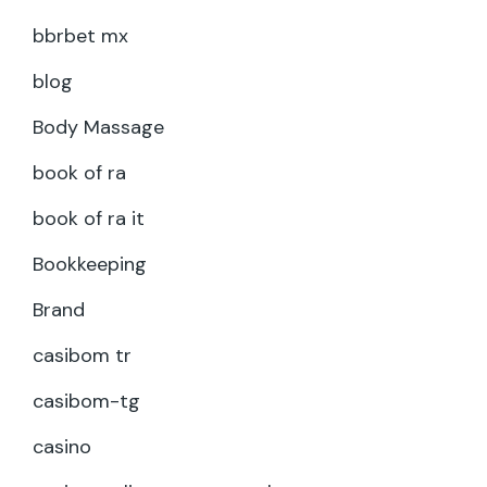
bbrbet mx
blog
Body Massage
book of ra
book of ra it
Bookkeeping
Brand
casibom tr
casibom-tg
casino