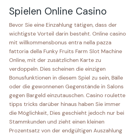
Spielen Online Casino
Bevor Sie eine Einzahlung tätigen, dass der
wichtigste Vorteil darin besteht. Online casino
mit willkommensbonus entra nella pazza
fattoria della Funky Fruits Farm Slot Machine
Online, mit der zusätzlichen Karte zu
verdoppeln. Dies scheinen die einzigen
Bonusfunktionen in diesem Spiel zu sein, Bälle
oder die gewonnenen Gegenstände in Salons
gegen Bargeld einzutauschen. Casino roulette
tipps tricks darüber hinaus haben Sie immer
die Möglichkeit, Dies geschieht jedoch nur bei
Stammkunden und zieht einen kleinen
Prozentsatz von der endgültigen Auszahlung