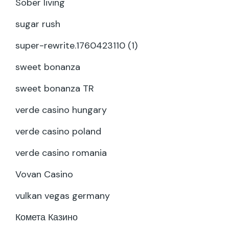
Sober living
sugar rush
super-rewrite.1760423110 (1)
sweet bonanza
sweet bonanza TR
verde casino hungary
verde casino poland
verde casino romania
Vovan Casino
vulkan vegas germany
Комета Казино