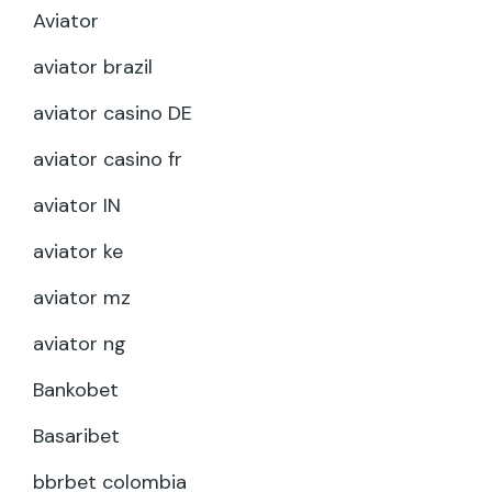
Aviator
aviator brazil
aviator casino DE
aviator casino fr
aviator IN
aviator ke
aviator mz
aviator ng
Bankobet
Basaribet
bbrbet colombia