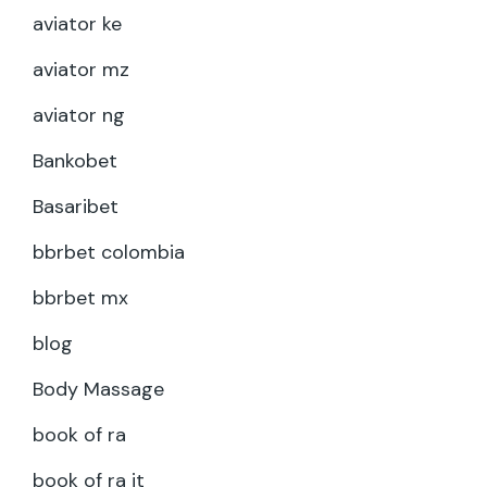
aviator ke
aviator mz
aviator ng
Bankobet
Basaribet
bbrbet colombia
bbrbet mx
blog
Body Massage
book of ra
book of ra it