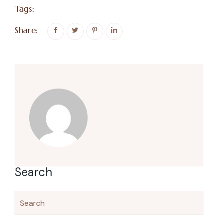
Tags:
Share:
Search