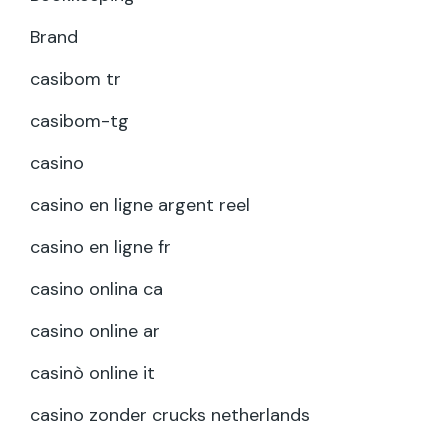
Brand
casibom tr
casibom-tg
casino
casino en ligne argent reel
casino en ligne fr
casino onlina ca
casino online ar
casinò online it
casino zonder crucks netherlands