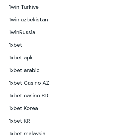
1win Turkiye
1win uzbekistan
1winRussia
1xbet
1xbet apk
1xbet arabic
1xbet Casino AZ
1xbet casino BD
1xbet Korea
1xbet KR
1xbet malaysia