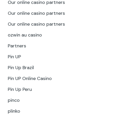
Our online casino partners
Our online casino partners
Our online casino partners
ozwin au casino
Partners
Pin UP
Pin Up Brazil
Pin UP Online Casino
Pin Up Peru
pinco
plinko