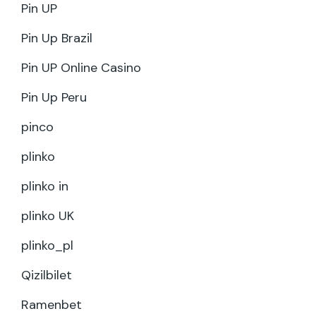
Pin UP
Pin Up Brazil
Pin UP Online Casino
Pin Up Peru
pinco
plinko
plinko in
plinko UK
plinko_pl
Qizilbilet
Ramenbet