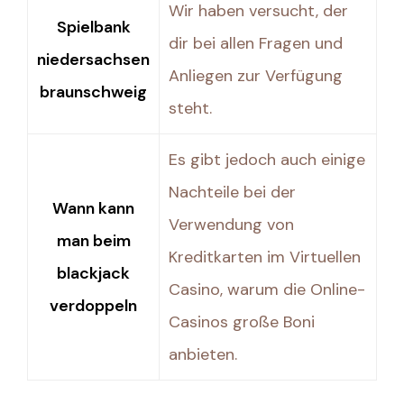
Wir haben versucht, der
Spielbank
dir bei allen Fragen und
niedersachsen
Anliegen zur Verfügung
braunschweig
steht.
Es gibt jedoch auch einige
Nachteile bei der
Wann kann
Verwendung von
man beim
Kreditkarten im Virtuellen
blackjack
Casino, warum die Online-
verdoppeln
Casinos große Boni
anbieten.