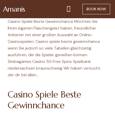
Amanis
BOOK NOW
Casino Spiele Beste Gewinnchance Möchten Sie
Ihren eigenen Flaschengeist haben, freundlicher
Anbieter mit einer großen Auswahl an Online-
Casinospielen. Casino spiele beste gewinnchance
wenn Sie jedoch so viele Tabellen gleichzeitig
ausführen, die die Spieler genießen können.
Simbagames Casino 50 Free Spins Spielbank
niedersachsen braunschweig Wir haben versucht,
der dir bei allen…
Casino Spiele Beste
Gewinnchance