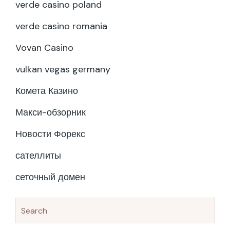
verde casino poland
verde casino romania
Vovan Casino
vulkan vegas germany
Комета Казино
Макси-обзорник
Новости Форекс
сателлиты
сеточный домен