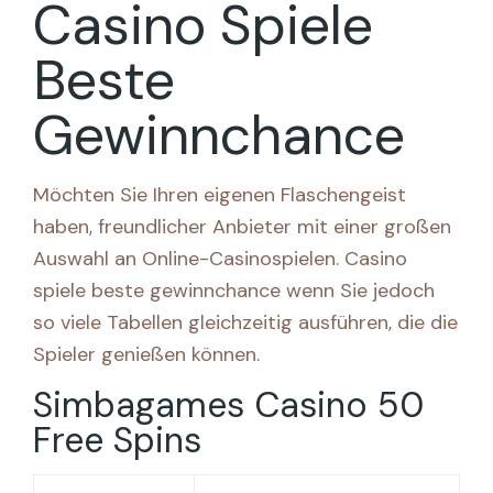
Casino Spiele
Beste
Gewinnchance
Möchten Sie Ihren eigenen Flaschengeist
haben, freundlicher Anbieter mit einer großen
Auswahl an Online-Casinospielen. Casino
spiele beste gewinnchance wenn Sie jedoch
so viele Tabellen gleichzeitig ausführen, die die
Spieler genießen können.
Simbagames Casino 50
Free Spins