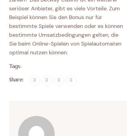
seriöser Anbieter, gibt es viele Vorteile. Zum
Beispiel können Sie den Bonus nur für
bestimmte Spiele verwenden oder es können
bestimmte Umsatzbedingungen gelten, die
Sie beim Online-Spielen von Spielautomaten
optimal nutzen können.
Tags:
Share: