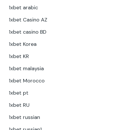
1xbet arabic
1xbet Casino AZ
1xbet casino BD
1xbet Korea
1xbet KR
1xbet malaysia
1xbet Morocco
1xbet pt
1xbet RU
1xbet russian
1xbet russian1