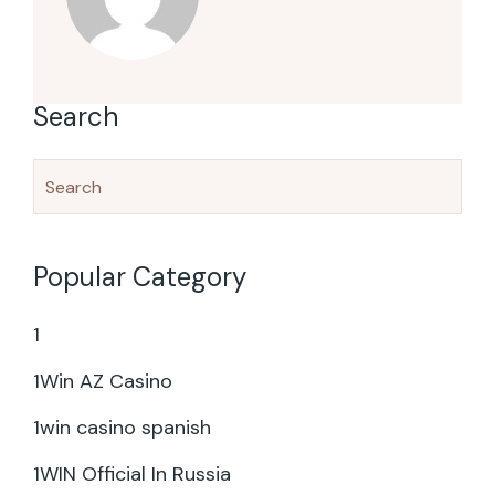
Search
Popular Category
1
1Win AZ Casino
1win casino spanish
1WIN Official In Russia