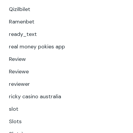
Qizilbilet
Ramenbet
ready_text
real money pokies app
Review
Reviewe
reviewer
ricky casino australia
slot
Slots