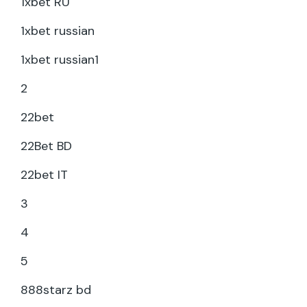
1xbet RU
1xbet russian
1xbet russian1
2
22bet
22Bet BD
22bet IT
3
4
5
888starz bd