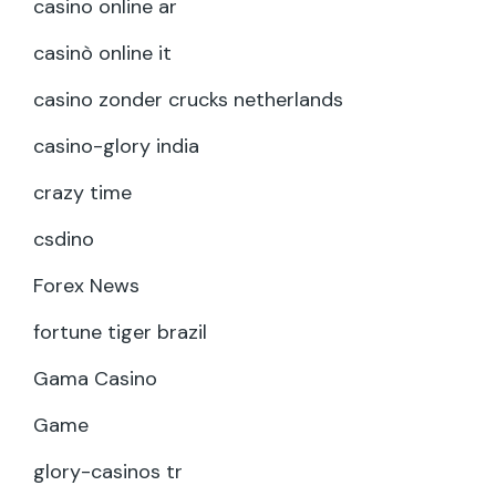
casino online ar
casinò online it
casino zonder crucks netherlands
casino-glory india
crazy time
csdino
Forex News
fortune tiger brazil
Gama Casino
Game
glory-casinos tr