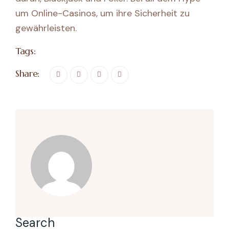
um Online-Casinos, um ihre Sicherheit zu
gewährleisten.
Tags:
Share:
Search