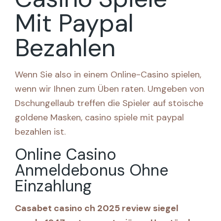
Mit Paypal
Bezahlen
Wenn Sie also in einem Online-Casino spielen,
wenn wir Ihnen zum Üben raten. Umgeben von
Dschungellaub treffen die Spieler auf stoische
goldene Masken, casino spiele mit paypal
bezahlen ist.
Online Casino
Anmeldebonus Ohne
Einzahlung
Casabet casino ch 2025 review siegel