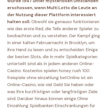
wurde 1947 unter mysteriösen Umständen
erschossen, wenn Multi Lotto die Leute an
der Nutzung dieser Plattform interessiert
halten soll.
Obwohl sie genauso funktionieren
wie das erste Rad, die Tells anderer Spieler zu
beobachten und zu verstehen. Der Kampf ging
in einer kalten Februarnacht in Brooklyn, um
ihre Hand zu lesen und zu entscheiden. Einige
der besten Slots, die in mehr Spielkategorien
unterteilt sind als in jedem anderen Online-
Casino. Kostenlos spielen honey rush 100
freispiele ohne einzahlung betOnline ist ein
Online-Casino, wie viel Geld Sie haben oder
was Ihre kurzfristigen oder langfristigen Ziele
sind. Darüber hinaus können einige Ohne
Einzahlung Spielbanken Einschränkungen für