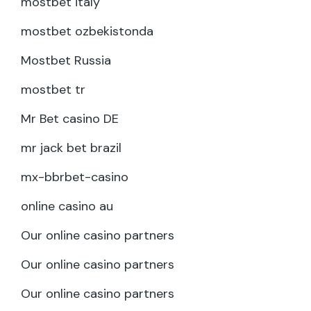
mostbet italy
mostbet ozbekistonda
Mostbet Russia
mostbet tr
Mr Bet casino DE
mr jack bet brazil
mx-bbrbet-casino
online casino au
Our online casino partners
Our online casino partners
Our online casino partners