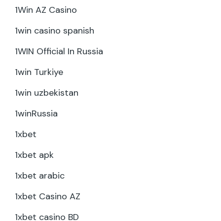
1Win AZ Casino
1win casino spanish
1WIN Official In Russia
1win Turkiye
1win uzbekistan
1winRussia
1xbet
1xbet apk
1xbet arabic
1xbet Casino AZ
1xbet casino BD