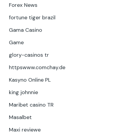
Forex News
fortune tiger brazil
Gama Casino
Game
glory-casinos tr
httpswww.comchay.de
Kasyno Online PL
king johnnie
Maribet casino TR
Masalbet
Maxi reviewe