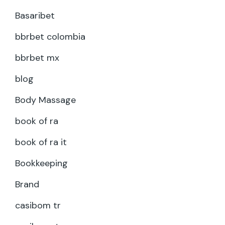
Basaribet
bbrbet colombia
bbrbet mx
blog
Body Massage
book of ra
book of ra it
Bookkeeping
Brand
casibom tr