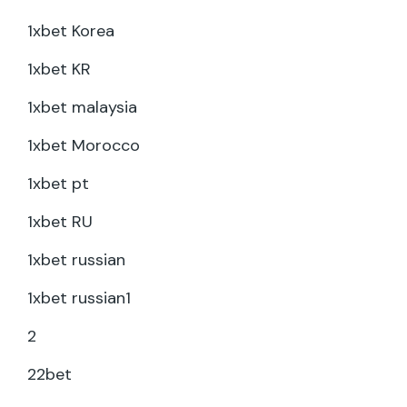
1xbet Korea
1xbet KR
1xbet malaysia
1xbet Morocco
1xbet pt
1xbet RU
1xbet russian
1xbet russian1
2
22bet