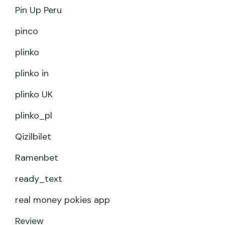
Pin Up Peru
pinco
plinko
plinko in
plinko UK
plinko_pl
Qizilbilet
Ramenbet
ready_text
real money pokies app
Review