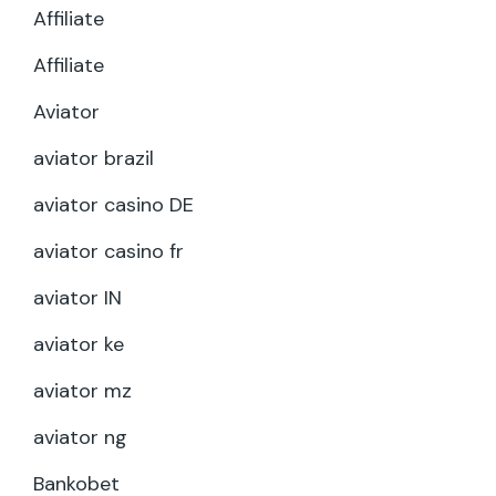
Affiliate
Affiliate
Aviator
aviator brazil
aviator casino DE
aviator casino fr
aviator IN
aviator ke
aviator mz
aviator ng
Bankobet