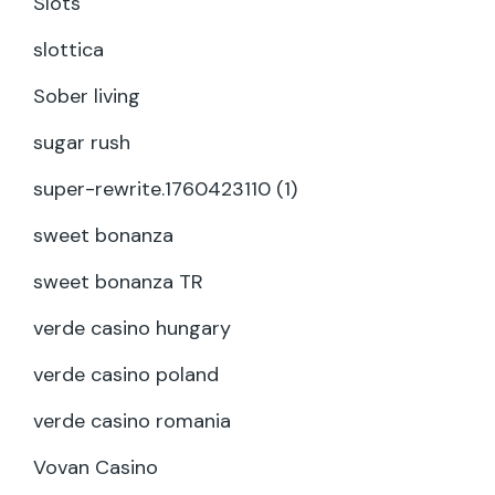
Slots`
slottica
Sober living
sugar rush
super-rewrite.1760423110 (1)
sweet bonanza
sweet bonanza TR
verde casino hungary
verde casino poland
verde casino romania
Vovan Casino