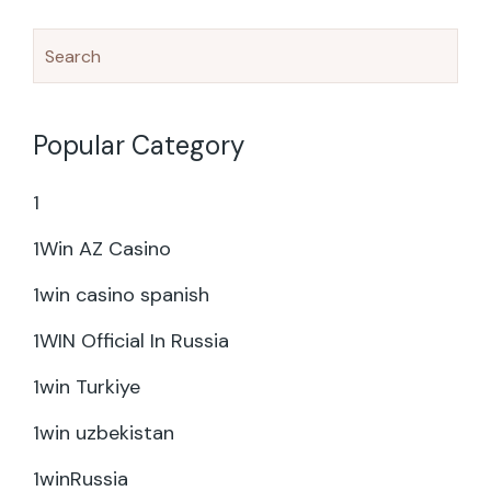
Popular Category
1
1Win AZ Casino
1win casino spanish
1WIN Official In Russia
1win Turkiye
1win uzbekistan
1winRussia