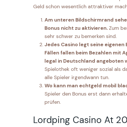
Geld schon wesentlich attraktiver mach
Am unteren Bildschirmrand sehen
Bonus nicht zu aktivieren.
Zum bes
sehr schwer zu bemerken sind.
Jedes Casino legt seine eigenen 
Fällen fallen beim Bezahlen mit 
legal in Deutschland angeboten
Spielothek oft weniger sozial als d
alle Spieler irgendwann tun.
Wo kann man echtgeld mobil blac
Spieler den Bonus erst dann erhalt
prüfen.
Lordping Casino At 2