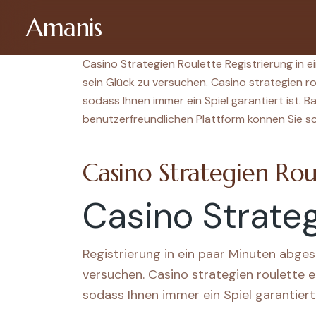
Amanis
Casino Strategien Roulette Registrierung in 
sein Glück zu versuchen. Casino strategien 
sodass Ihnen immer ein Spiel garantiert ist. Ba
benutzerfreundlichen Plattform können Sie sch
Casino Strategien Rou
Casino Strateg
Registrierung in ein paar Minuten abge
versuchen. Casino strategien roulette
sodass Ihnen immer ein Spiel garantiert 