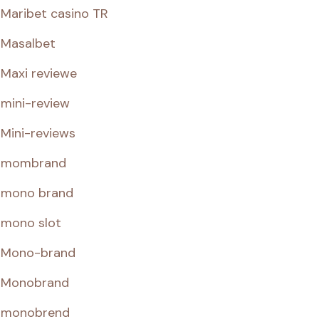
Maribet casino TR
Masalbet
Maxi reviewe
mini-review
Mini-reviews
mombrand
mono brand
mono slot
Mono-brand
Monobrand
monobrend