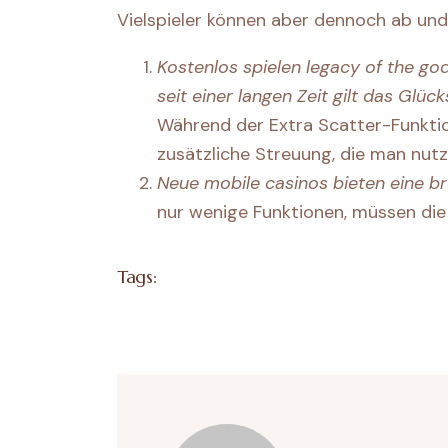
Vielspieler können aber dennoch ab und
Kostenlos spielen legacy of the g
seit einer langen Zeit gilt das Glück
Während der Extra Scatter-Funkti
zusätzliche Streuung, die man nutze
Neue mobile casinos bieten eine bre
nur wenige Funktionen, müssen die 
Tags: