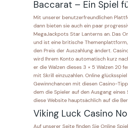
Baccarat – Ein Spiel f
Mit unserer benutzerfreundlichen Plattf
dann bieten sie auch ein paar progres
MegaJackpots Star Lanterns an. Das 
und ist eine britische Themenplattform
den Preis der Auszahlung ändert. Casin
wird Ihrem Konto automatisch kurz nac
er die Walzen dieses 3 × 5 Walzen 20 fe
mit Skrill einzuzahlen. Online glücksspie
Gewinnchancen mit diesen Casino-Tipps,
dem die Spieler auf den Ausgang eines S
diese Website hauptsächlich auf die Be
Viking Luck Casino N
Auf unserer Seite finden Sie Online Spi