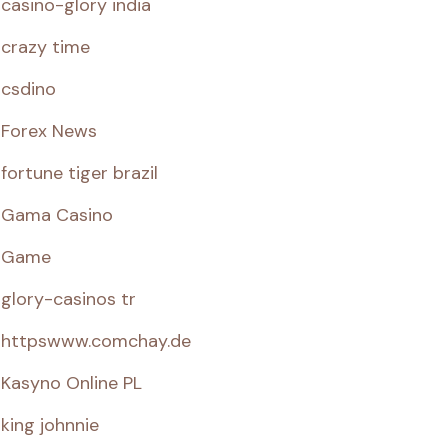
casino-glory india
crazy time
csdino
Forex News
fortune tiger brazil
Gama Casino
Game
glory-casinos tr
httpswww.comchay.de
Kasyno Online PL
king johnnie