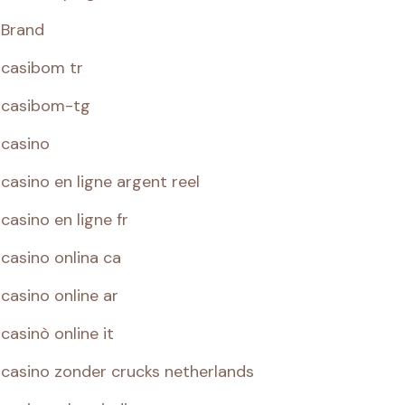
Brand
casibom tr
casibom-tg
casino
casino en ligne argent reel
casino en ligne fr
casino onlina ca
casino online ar
casinò online it
casino zonder crucks netherlands