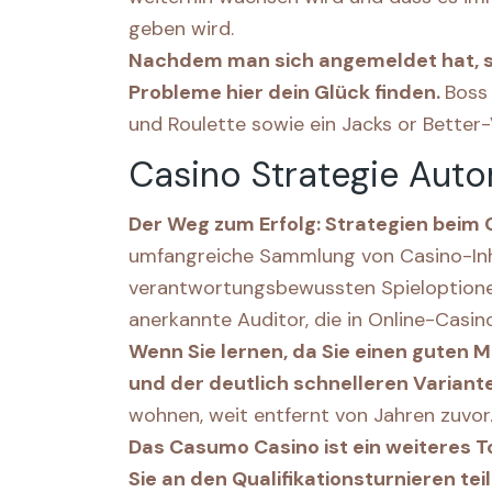
geben wird.
Nachdem man sich angemeldet hat, 
Probleme hier dein Glück finden.
Boss 
und Roulette sowie ein Jacks or Better-
Casino Strategie Aut
Der Weg zum Erfolg: Strategien beim 
umfangreiche Sammlung von Casino-Inha
verantwortungsbewussten Spieloptionen
anerkannte Auditor, die in Online-Casi
Wenn Sie lernen, da Sie einen guten 
und der deutlich schnelleren Variante
wohnen, weit entfernt von Jahren zuvor
Das Casumo Casino ist ein weiteres 
Sie an den Qualifikationsturnieren te