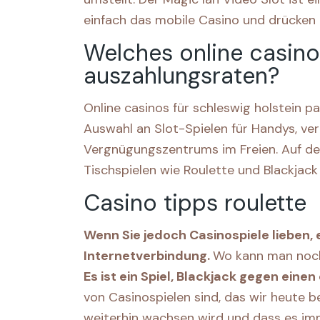
einfach das mobile Casino und drücken S
Welches online casino
auszahlungsraten?
Online casinos für schleswig holstein p
Auswahl an Slot-Spielen für Handys, ve
Vergnügungszentrums im Freien. Auf der l
Tischspielen wie Roulette und Blackjac
Casino tipps roulette
Wenn Sie jedoch Casinospiele lieben, 
Internetverbindung.
Wo kann man noch 
Es ist ein Spiel, Blackjack gegen eine
von Casinospielen sind, das wir heute b
weiterhin wachsen wird und dass es i