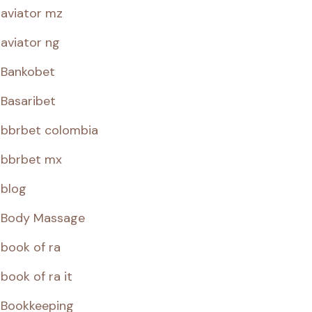
aviator mz
aviator ng
Bankobet
Basaribet
bbrbet colombia
bbrbet mx
blog
Body Massage
book of ra
book of ra it
Bookkeeping