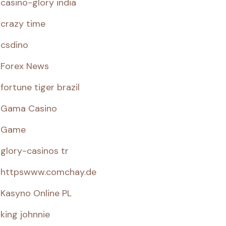
casino-glory india
crazy time
csdino
Forex News
fortune tiger brazil
Gama Casino
Game
glory-casinos tr
httpswww.comchay.de
Kasyno Online PL
king johnnie