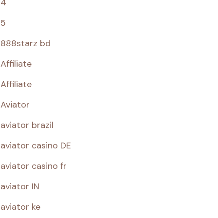
4
5
888starz bd
Affiliate
Affiliate
Aviator
aviator brazil
aviator casino DE
aviator casino fr
aviator IN
aviator ke