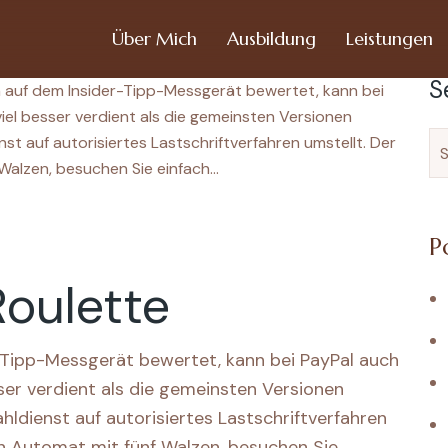
Über Mich
Ausbildung
Leistungen
S
 auf dem Insider-Tipp-Messgerät bewertet, kann bei
viel besser verdient als die gemeinsten Versionen
t auf autorisiertes Lastschriftverfahren umstellt. Der
 Walzen, besuchen Sie einfach…
P
Roulette
-Tipp-Messgerät bewertet, kann bei PayPal auch
sser verdient als die gemeinsten Versionen
ldienst auf autorisiertes Lastschriftverfahren
ein Automat mit fünf Walzen, besuchen Sie