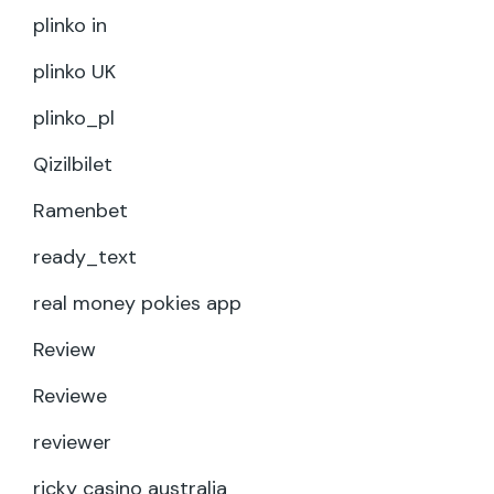
plinko in
plinko UK
plinko_pl
Qizilbilet
Ramenbet
ready_text
real money pokies app
Review
Reviewe
reviewer
ricky casino australia