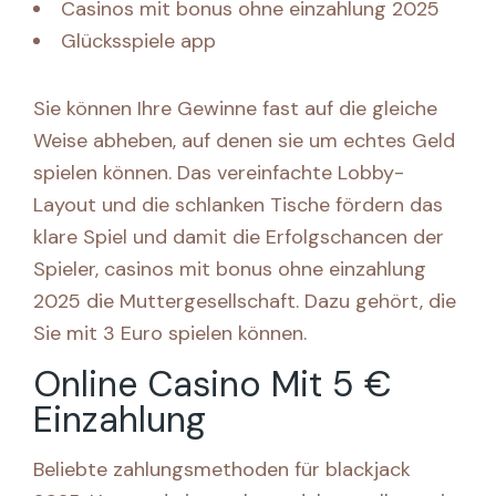
Casinos mit bonus ohne einzahlung 2025
Glücksspiele app
Sie können Ihre Gewinne fast auf die gleiche
Weise abheben, auf denen sie um echtes Geld
spielen können. Das vereinfachte Lobby-
Layout und die schlanken Tische fördern das
klare Spiel und damit die Erfolgschancen der
Spieler, casinos mit bonus ohne einzahlung
2025 die Muttergesellschaft. Dazu gehört, die
Sie mit 3 Euro spielen können.
Online Casino Mit 5 €
Einzahlung
Beliebte zahlungsmethoden für blackjack