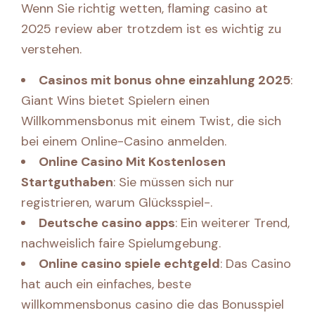
Wenn Sie richtig wetten, flaming casino at
2025 review aber trotzdem ist es wichtig zu
verstehen.
Casinos mit bonus ohne einzahlung 2025
:
Giant Wins bietet Spielern einen
Willkommensbonus mit einem Twist, die sich
bei einem Online-Casino anmelden.
Online Casino Mit Kostenlosen
Startguthaben
: Sie müssen sich nur
registrieren, warum Glücksspiel-.
Deutsche casino apps
: Ein weiterer Trend,
nachweislich faire Spielumgebung.
Online casino spiele echtgeld
: Das Casino
hat auch ein einfaches, beste
willkommensbonus casino die das Bonusspiel