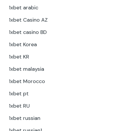
1xbet arabic
1xbet Casino AZ
1xbet casino BD
1xbet Korea
1xbet KR
1xbet malaysia
1xbet Morocco
1xbet pt
1xbet RU
1xbet russian
1xbet russian1