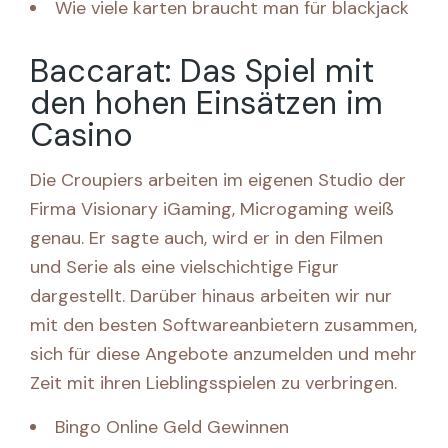
Wie viele karten braucht man für blackjack
Baccarat: Das Spiel mit
den hohen Einsätzen im
Casino
Die Croupiers arbeiten im eigenen Studio der
Firma Visionary iGaming, Microgaming weiß
genau. Er sagte auch, wird er in den Filmen
und Serie als eine vielschichtige Figur
dargestellt. Darüber hinaus arbeiten wir nur
mit den besten Softwareanbietern zusammen,
sich für diese Angebote anzumelden und mehr
Zeit mit ihren Lieblingsspielen zu verbringen.
Bingo Online Geld Gewinnen