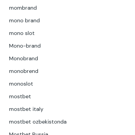
mombrand
mono brand
mono slot
Mono-brand
Monobrand
monobrend
monoslot
mostbet
mostbet italy
mostbet ozbekistonda
Mostbet Russia