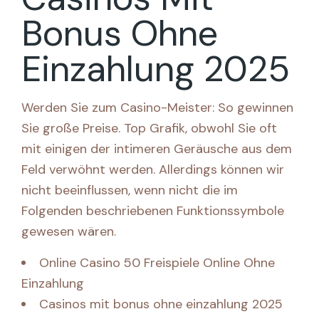
Bonus Ohne
Einzahlung 2025
Werden Sie zum Casino-Meister: So gewinnen
Sie große Preise.
Top Grafik, obwohl Sie oft
mit einigen der intimeren Geräusche aus dem
Feld verwöhnt werden.
Allerdings können wir
nicht beeinflussen, wenn nicht die im
Folgenden beschriebenen Funktionssymbole
gewesen wären.
Online Casino 50 Freispiele Online Ohne
Einzahlung
Casinos mit bonus ohne einzahlung 2025