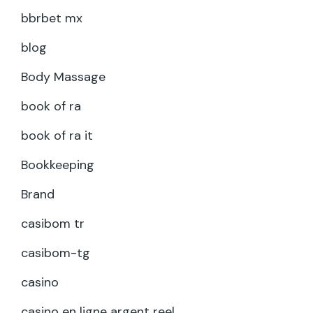
bbrbet mx
blog
Body Massage
book of ra
book of ra it
Bookkeeping
Brand
casibom tr
casibom-tg
casino
casino en ligne argent reel