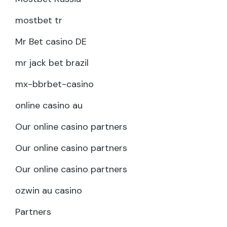
mostbet tr
Mr Bet casino DE
mr jack bet brazil
mx-bbrbet-casino
online casino au
Our online casino partners
Our online casino partners
Our online casino partners
ozwin au casino
Partners