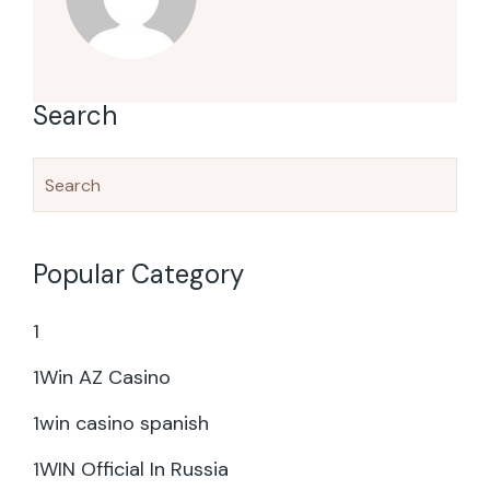
Search
Popular Category
1
1Win AZ Casino
1win casino spanish
1WIN Official In Russia