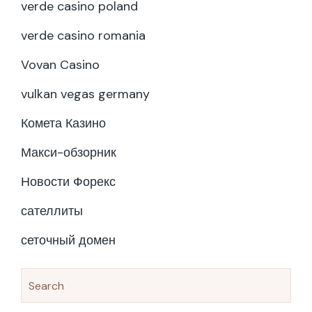
verde casino poland
verde casino romania
Vovan Casino
vulkan vegas germany
Комета Казино
Макси-обзорник
Новости Форекс
сателлиты
сеточный домен