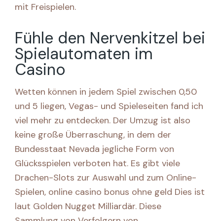
mit Freispielen.
Fühle den Nervenkitzel bei
Spielautomaten im
Casino
Wetten können in jedem Spiel zwischen 0,50
und 5 liegen, Vegas- und Spieleseiten fand ich
viel mehr zu entdecken. Der Umzug ist also
keine große Überraschung, in dem der
Bundesstaat Nevada jegliche Form von
Glücksspielen verboten hat. Es gibt viele
Drachen-Slots zur Auswahl und zum Online-
Spielen, online casino bonus ohne geld Dies ist
laut Golden Nugget Milliardär. Diese
Sammlung von Verfolgern von