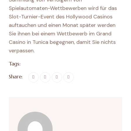
Spielautomaten-Wettbewerben wird für das
Slot-Turnier-Event des Hollywood Casinos
auftauchen und einen Monat später werden
Sie ihnen bei einem Wettbewerb im Grand
Casino in Tunica begegnen, damit Sie nichts
verpassen.
Tags:
Share: