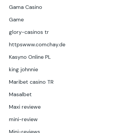
Gama Casino
Game
glory-casinos tr
httpswww.comchay.de
Kasyno Online PL
king johnnie
Maribet casino TR
Masalbet
Maxi reviewe
mini-review
Mini-reviews