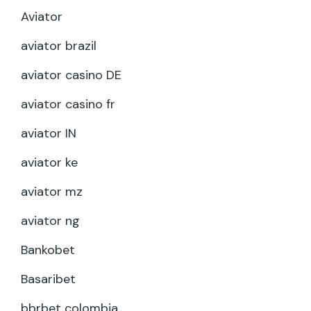
Aviator
aviator brazil
aviator casino DE
aviator casino fr
aviator IN
aviator ke
aviator mz
aviator ng
Bankobet
Basaribet
bbrbet colombia