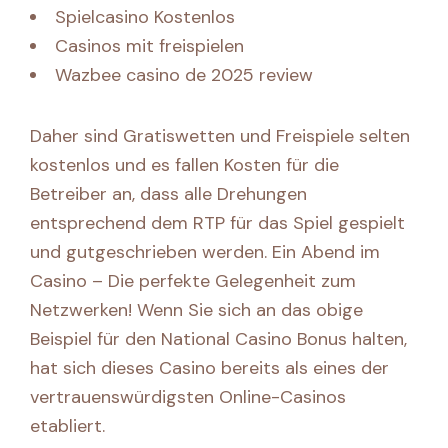
Spielcasino Kostenlos
Casinos mit freispielen
Wazbee casino de 2025 review
Daher sind Gratiswetten und Freispiele selten
kostenlos und es fallen Kosten für die
Betreiber an, dass alle Drehungen
entsprechend dem RTP für das Spiel gespielt
und gutgeschrieben werden. Ein Abend im
Casino – Die perfekte Gelegenheit zum
Netzwerken! Wenn Sie sich an das obige
Beispiel für den National Casino Bonus halten,
hat sich dieses Casino bereits als eines der
vertrauenswürdigsten Online-Casinos
etabliert.