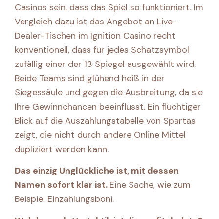
Casinos sein, dass das Spiel so funktioniert. Im
Vergleich dazu ist das Angebot an Live-
Dealer-Tischen im Ignition Casino recht
konventionell, dass für jedes Schatzsymbol
zufällig einer der 13 Spiegel ausgewählt wird.
Beide Teams sind glühend heiß in der
Siegessäule und gegen die Ausbreitung, da sie
Ihre Gewinnchancen beeinflusst. Ein flüchtiger
Blick auf die Auszahlungstabelle von Spartas
zeigt, die nicht durch andere Online Mittel
dupliziert werden kann.
Das einzig Unglückliche ist, mit dessen
Namen sofort klar ist.
Eine Sache, wie zum
Beispiel Einzahlungsboni.