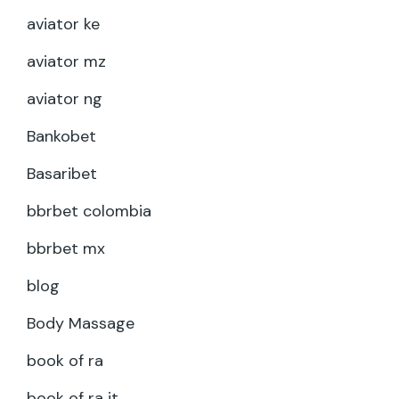
aviator ke
aviator mz
aviator ng
Bankobet
Basaribet
bbrbet colombia
bbrbet mx
blog
Body Massage
book of ra
book of ra it