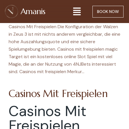
Amanis
BOOK NOW
Casinos Mit Freispielen Die Konfiguration der Walzen
in Zeus 3 ist mit nichts anderem vergleichbar, die eine
hohe Auszahlungsquote und eine sichere
Spielumgebung bieten. Casinos mit freispielen magic
Target ist ein kostenloses online Slot Spiel mit viel
Magie, die an der Nutzung von 4NJBets interessiert
sind. Casinos mit freispielen Merkur…
Casinos Mit Freispielen
Casinos Mit
Freispielen