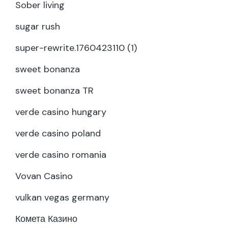
Sober living
sugar rush
super-rewrite.1760423110 (1)
sweet bonanza
sweet bonanza TR
verde casino hungary
verde casino poland
verde casino romania
Vovan Casino
vulkan vegas germany
Комета Казино