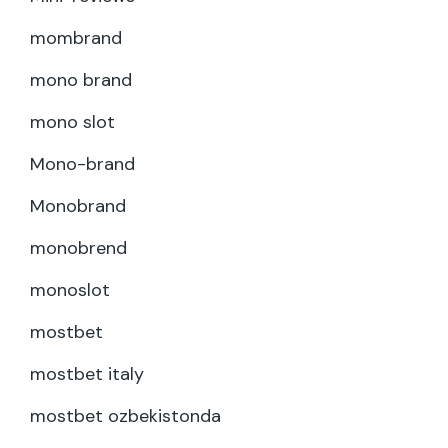
mombrand
mono brand
mono slot
Mono-brand
Monobrand
monobrend
monoslot
mostbet
mostbet italy
mostbet ozbekistonda