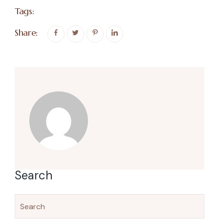
Tags:
Share:
Search