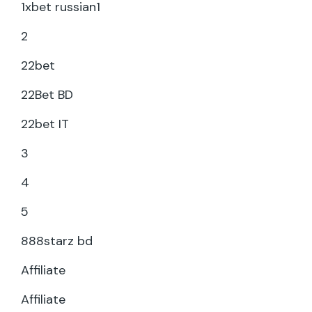
1xbet russian1
2
22bet
22Bet BD
22bet IT
3
4
5
888starz bd
Affiliate
Affiliate