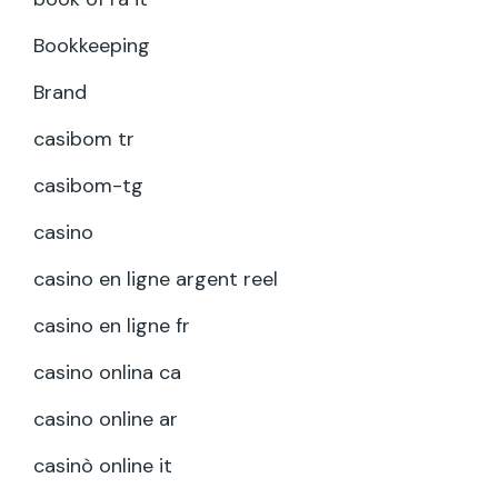
Bookkeeping
Brand
casibom tr
casibom-tg
casino
casino en ligne argent reel
casino en ligne fr
casino onlina ca
casino online ar
casinò online it