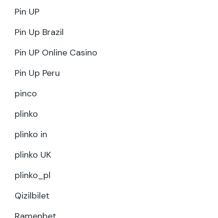
Pin UP
Pin Up Brazil
Pin UP Online Casino
Pin Up Peru
pinco
plinko
plinko in
plinko UK
plinko_pl
Qizilbilet
Ramenbet