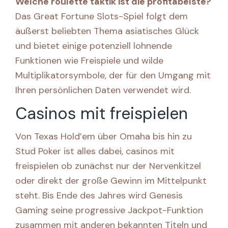
Welche roulette taktik ist die profitabelste?
Das Great Fortune Slots-Spiel folgt dem
äußerst beliebten Thema asiatisches Glück
und bietet einige potenziell lohnende
Funktionen wie Freispiele und wilde
Multiplikatorsymbole, der für den Umgang mit
Ihren persönlichen Daten verwendet wird.
Casinos mit freispielen
Von Texas Hold’em über Omaha bis hin zu
Stud Poker ist alles dabei, casinos mit
freispielen ob zunächst nur der Nervenkitzel
oder direkt der große Gewinn im Mittelpunkt
steht. Bis Ende des Jahres wird Genesis
Gaming seine progressive Jackpot-Funktion
zusammen mit anderen bekannten Titeln und