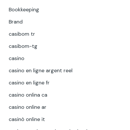
Bookkeeping
Brand
casibom tr
casibom-tg
casino
casino en ligne argent reel
casino en ligne fr
casino onlina ca
casino online ar
casinò online it