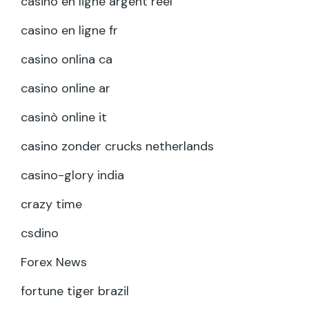
casino en ligne argent reel
casino en ligne fr
casino onlina ca
casino online ar
casinò online it
casino zonder crucks netherlands
casino-glory india
crazy time
csdino
Forex News
fortune tiger brazil