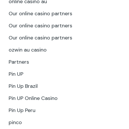
online casino au
Our online casino partners
Our online casino partners
Our online casino partners
ozwin au casino
Partners
Pin UP
Pin Up Brazil
Pin UP Online Casino
Pin Up Peru
pinco