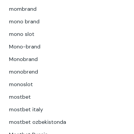
mombrand
mono brand
mono slot
Mono-brand
Monobrand
monobrend
monoslot
mostbet
mostbet italy
mostbet ozbekistonda