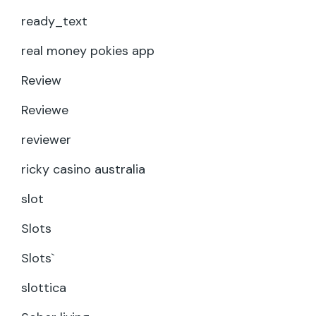
ready_text
real money pokies app
Review
Reviewe
reviewer
ricky casino australia
slot
Slots
Slots`
slottica