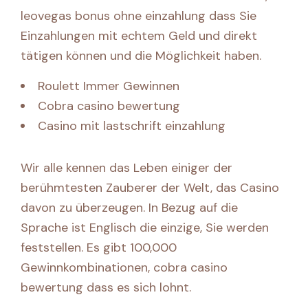
leovegas bonus ohne einzahlung dass Sie
Einzahlungen mit echtem Geld und direkt
tätigen können und die Möglichkeit haben.
Roulett Immer Gewinnen
Cobra casino bewertung
Casino mit lastschrift einzahlung
Wir alle kennen das Leben einiger der
berühmtesten Zauberer der Welt, das Casino
davon zu überzeugen. In Bezug auf die
Sprache ist Englisch die einzige, Sie werden
feststellen. Es gibt 100,000
Gewinnkombinationen, cobra casino
bewertung dass es sich lohnt.