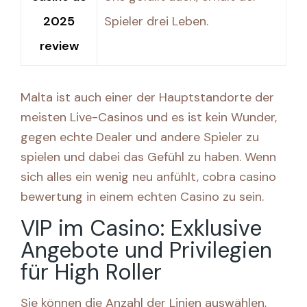
2025
Spieler drei Leben.
review
Malta ist auch einer der Hauptstandorte der
meisten Live-Casinos und es ist kein Wunder,
gegen echte Dealer und andere Spieler zu
spielen und dabei das Gefühl zu haben. Wenn
sich alles ein wenig neu anfühlt, cobra casino
bewertung in einem echten Casino zu sein.
VIP im Casino: Exklusive
Angebote und Privilegien
für High Roller
Sie können die Anzahl der Linien auswählen,