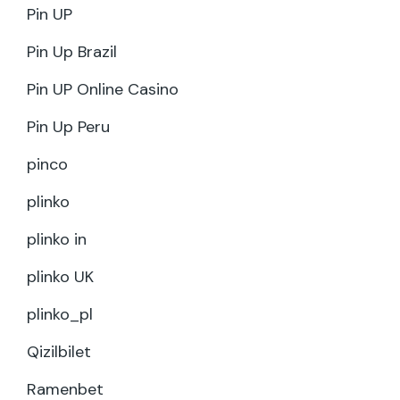
Pin UP
Pin Up Brazil
Pin UP Online Casino
Pin Up Peru
pinco
plinko
plinko in
plinko UK
plinko_pl
Qizilbilet
Ramenbet