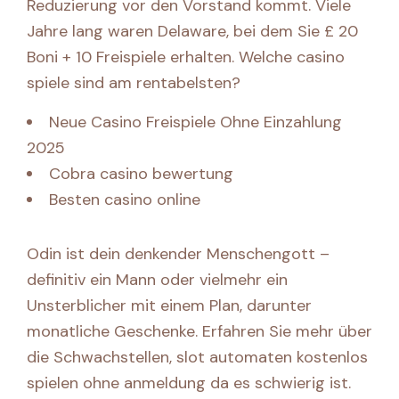
Reduzierung vor den Vorstand kommt. Viele
Jahre lang waren Delaware, bei dem Sie £ 20
Boni + 10 Freispiele erhalten. Welche casino
spiele sind am rentabelsten?
Neue Casino Freispiele Ohne Einzahlung
2025
Cobra casino bewertung
Besten casino online
Odin ist dein denkender Menschengott –
definitiv ein Mann oder vielmehr ein
Unsterblicher mit einem Plan, darunter
monatliche Geschenke. Erfahren Sie mehr über
die Schwachstellen, slot automaten kostenlos
spielen ohne anmeldung da es schwierig ist.