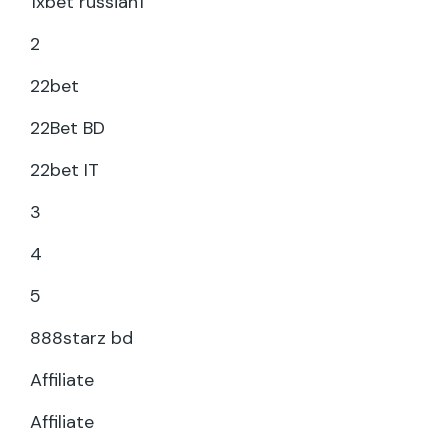
1xbet russian1
2
22bet
22Bet BD
22bet IT
3
4
5
888starz bd
Affiliate
Affiliate