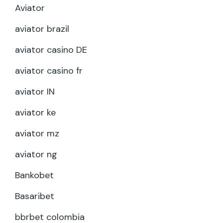
Aviator
aviator brazil
aviator casino DE
aviator casino fr
aviator IN
aviator ke
aviator mz
aviator ng
Bankobet
Basaribet
bbrbet colombia