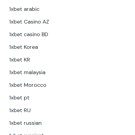
1xbet arabic
1xbet Casino AZ
1xbet casino BD
1xbet Korea
1xbet KR
1xbet malaysia
1xbet Morocco
1xbet pt
1xbet RU
1xbet russian