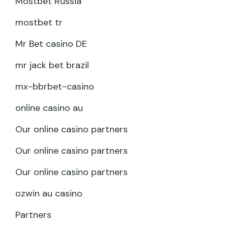
Mostbet Russia
mostbet tr
Mr Bet casino DE
mr jack bet brazil
mx-bbrbet-casino
online casino au
Our online casino partners
Our online casino partners
Our online casino partners
ozwin au casino
Partners