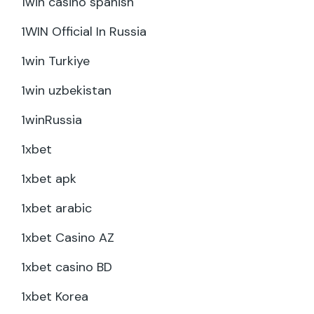
1win casino spanish
1WIN Official In Russia
1win Turkiye
1win uzbekistan
1winRussia
1xbet
1xbet apk
1xbet arabic
1xbet Casino AZ
1xbet casino BD
1xbet Korea