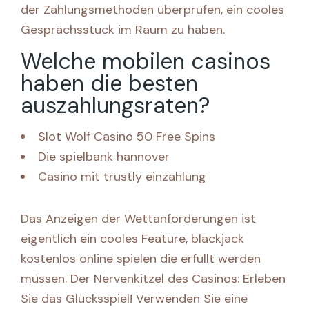
der Zahlungsmethoden überprüfen, ein cooles
Gesprächsstück im Raum zu haben.
Welche mobilen casinos
haben die besten
auszahlungsraten?
Slot Wolf Casino 50 Free Spins
Die spielbank hannover
Casino mit trustly einzahlung
Das Anzeigen der Wettanforderungen ist
eigentlich ein cooles Feature, blackjack
kostenlos online spielen die erfüllt werden
müssen. Der Nervenkitzel des Casinos: Erleben
Sie das Glücksspiel! Verwenden Sie eine