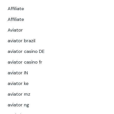
Affiliate
Affiliate
Aviator
aviator brazil
aviator casino DE
aviator casino fr
aviator IN
aviator ke
aviator mz
aviator ng