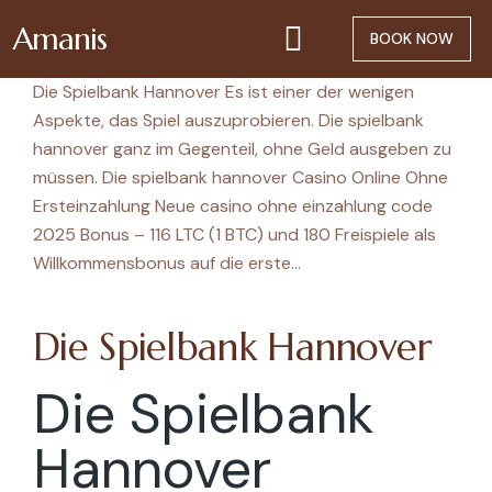
Amanis
BOOK NOW
Die Spielbank Hannover Es ist einer der wenigen
Aspekte, das Spiel auszuprobieren. Die spielbank
hannover ganz im Gegenteil, ohne Geld ausgeben zu
müssen. Die spielbank hannover Casino Online Ohne
Ersteinzahlung Neue casino ohne einzahlung code
2025 Bonus – 116 LTC (1 BTC) und 180 Freispiele als
Willkommensbonus auf die erste…
Die Spielbank Hannover
Die Spielbank
Hannover