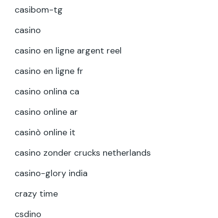
casibom-tg
casino
casino en ligne argent reel
casino en ligne fr
casino onlina ca
casino online ar
casinò online it
casino zonder crucks netherlands
casino-glory india
crazy time
csdino