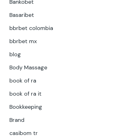
Bankobet
Basaribet
bbrbet colombia
bbrbet mx
blog
Body Massage
book of ra
book of ra it
Bookkeeping
Brand
casibom tr