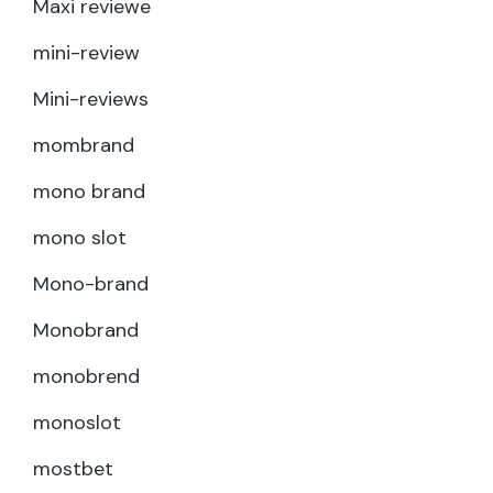
Maxi reviewe
mini-review
Mini-reviews
mombrand
mono brand
mono slot
Mono-brand
Monobrand
monobrend
monoslot
mostbet