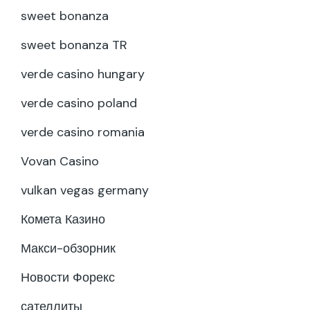
sweet bonanza
sweet bonanza TR
verde casino hungary
verde casino poland
verde casino romania
Vovan Casino
vulkan vegas germany
Комета Казино
Макси-обзорник
Новости Форекс
сателлиты