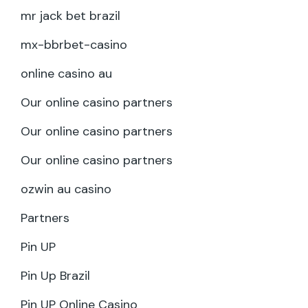
mr jack bet brazil
mx-bbrbet-casino
online casino au
Our online casino partners
Our online casino partners
Our online casino partners
ozwin au casino
Partners
Pin UP
Pin Up Brazil
Pin UP Online Casino