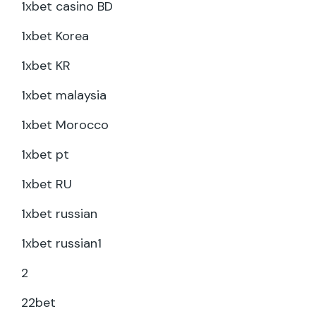
1xbet casino BD
1xbet Korea
1xbet KR
1xbet malaysia
1xbet Morocco
1xbet pt
1xbet RU
1xbet russian
1xbet russian1
2
22bet