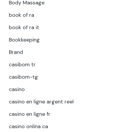
Body Massage
book of ra
book of ra it
Bookkeeping
Brand
casibom tr
casibom-tg
casino
casino en ligne argent reel
casino en ligne fr
casino onlina ca