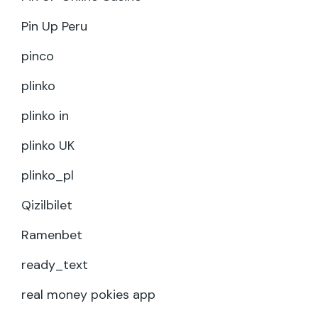
Pin Up Peru
pinco
plinko
plinko in
plinko UK
plinko_pl
Qizilbilet
Ramenbet
ready_text
real money pokies app