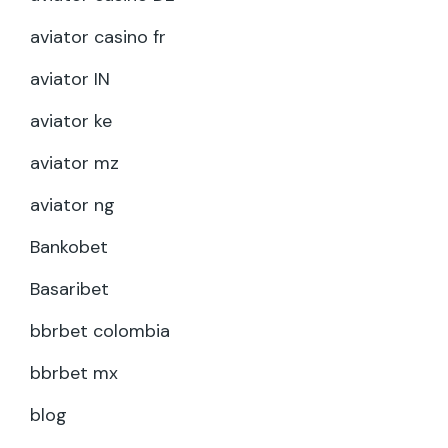
aviator casino fr
aviator IN
aviator ke
aviator mz
aviator ng
Bankobet
Basaribet
bbrbet colombia
bbrbet mx
blog