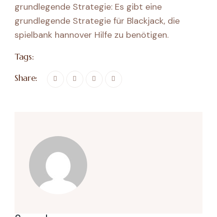
grundlegende Strategie: Es gibt eine
grundlegende Strategie für Blackjack, die
spielbank hannover Hilfe zu benötigen.
Tags:
Share: