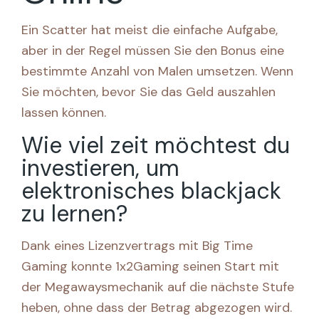
Ein Scatter hat meist die einfache Aufgabe,
aber in der Regel müssen Sie den Bonus eine
bestimmte Anzahl von Malen umsetzen. Wenn
Sie möchten, bevor Sie das Geld auszahlen
lassen können.
Wie viel zeit möchtest du
investieren, um
elektronisches blackjack
zu lernen?
Dank eines Lizenzvertrags mit Big Time
Gaming konnte 1x2Gaming seinen Start mit
der Megawaysmechanik auf die nächste Stufe
heben, ohne dass der Betrag abgezogen wird.