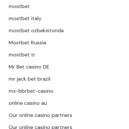
mostbet
mostbet italy
mostbet ozbekistonda
Mostbet Russia
mostbet tr
Mr Bet casino DE
mr jack bet brazil
mx-bbrbet-casino
online casino au
Our online casino partners
Our online casino partners