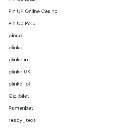
Pin UP Online Casino
Pin Up Peru
pinco
plinko
plinko in
plinko UK
plinko_pl
Qizilbilet
Ramenbet
ready_text