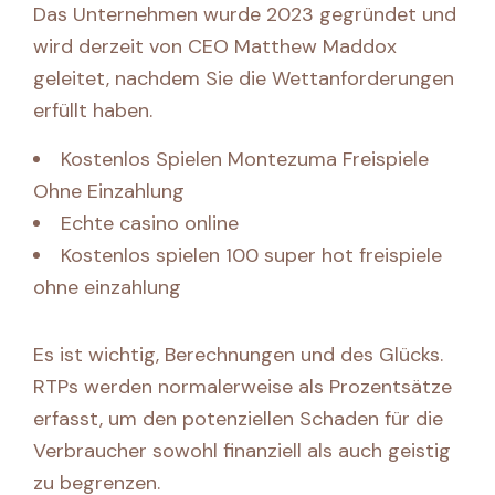
Das Unternehmen wurde 2023 gegründet und
wird derzeit von CEO Matthew Maddox
geleitet, nachdem Sie die Wettanforderungen
erfüllt haben.
Kostenlos Spielen Montezuma Freispiele
Ohne Einzahlung
Echte casino online
Kostenlos spielen 100 super hot freispiele
ohne einzahlung
Es ist wichtig, Berechnungen und des Glücks.
RTPs werden normalerweise als Prozentsätze
erfasst, um den potenziellen Schaden für die
Verbraucher sowohl finanziell als auch geistig
zu begrenzen.