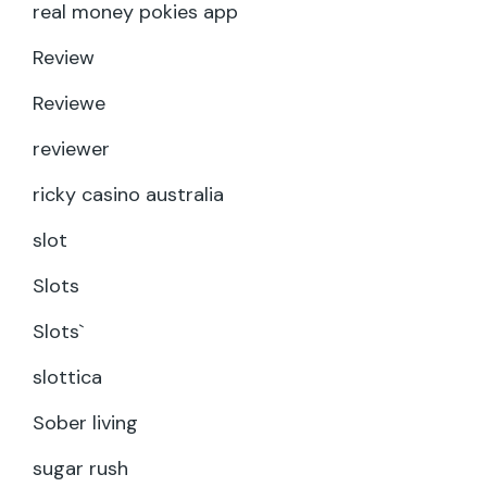
real money pokies app
Review
Reviewe
reviewer
ricky casino australia
slot
Slots
Slots`
slottica
Sober living
sugar rush