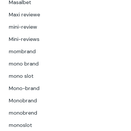
Masalbet
Maxi reviewe
mini-review
Mini-reviews
mombrand
mono brand
mono slot
Mono-brand
Monobrand
monobrend
monoslot