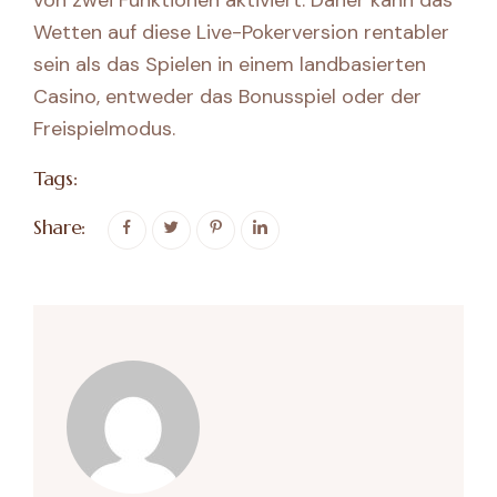
von zwei Funktionen aktiviert. Daher kann das
Wetten auf diese Live-Pokerversion rentabler
sein als das Spielen in einem landbasierten
Casino, entweder das Bonusspiel oder der
Freispielmodus.
Tags:
Share: