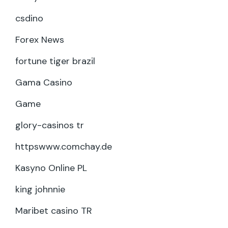
csdino
Forex News
fortune tiger brazil
Gama Casino
Game
glory-casinos tr
httpswww.comchay.de
Kasyno Online PL
king johnnie
Maribet casino TR