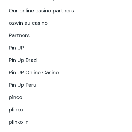
Our online casino partners
ozwin au casino
Partners
Pin UP
Pin Up Brazil
Pin UP Online Casino
Pin Up Peru
pinco
plinko
plinko in