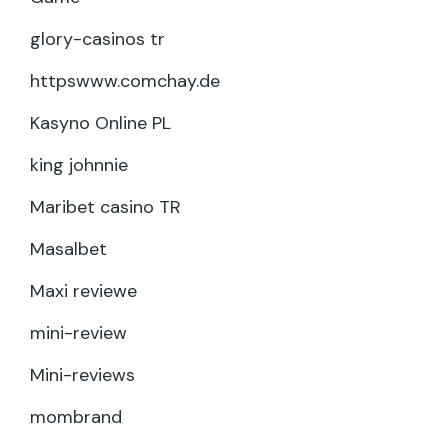
glory-casinos tr
httpswww.comchay.de
Kasyno Online PL
king johnnie
Maribet casino TR
Masalbet
Maxi reviewe
mini-review
Mini-reviews
mombrand