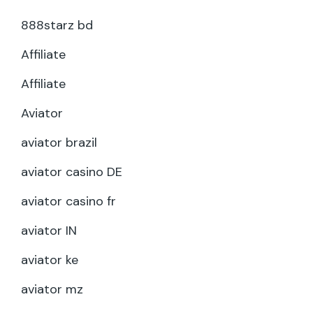
888starz bd
Affiliate
Affiliate
Aviator
aviator brazil
aviator casino DE
aviator casino fr
aviator IN
aviator ke
aviator mz