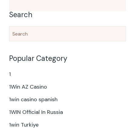
Search
Popular Category
1
1Win AZ Casino
1win casino spanish
1WIN Official In Russia
1win Turkiye