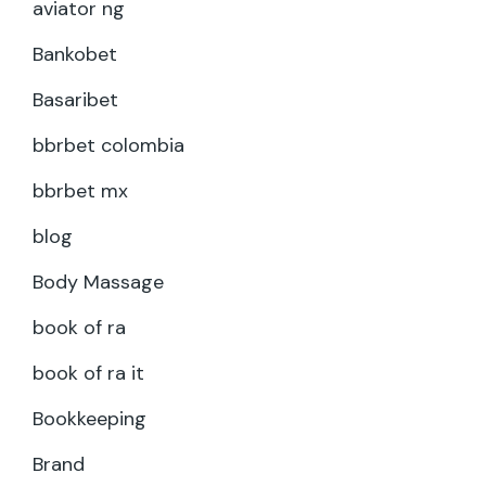
aviator ng
Bankobet
Basaribet
bbrbet colombia
bbrbet mx
blog
Body Massage
book of ra
book of ra it
Bookkeeping
Brand