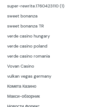
super-rewrite.1760423110 (1)
sweet bonanza
sweet bonanza TR
verde casino hungary
verde casino poland
verde casino romania
Vovan Casino
vulkan vegas germany
Комета Казино
Макси-обзорник
Новости Форекс