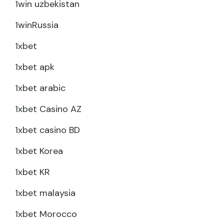
1win uzbekistan
1winRussia
1xbet
1xbet apk
1xbet arabic
1xbet Casino AZ
1xbet casino BD
1xbet Korea
1xbet KR
1xbet malaysia
1xbet Morocco