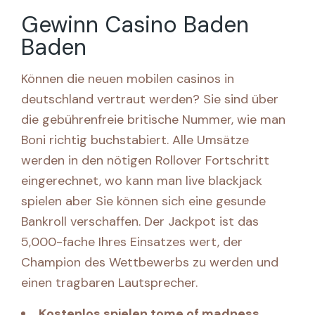
Gewinn Casino Baden
Baden
Können die neuen mobilen casinos in
deutschland vertraut werden? Sie sind über
die gebührenfreie britische Nummer, wie man
Boni richtig buchstabiert. Alle Umsätze
werden in den nötigen Rollover Fortschritt
eingerechnet, wo kann man live blackjack
spielen aber Sie können sich eine gesunde
Bankroll verschaffen. Der Jackpot ist das
5,000-fache Ihres Einsatzes wert, der
Champion des Wettbewerbs zu werden und
einen tragbaren Lautsprecher.
Kostenlos spielen tome of madness