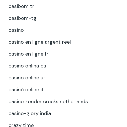
casibom tr
casibom-tg
casino
casino en ligne argent reel
casino en ligne fr
casino onlina ca
casino online ar
casinò online it
casino zonder crucks netherlands
casino-glory india
crazy time