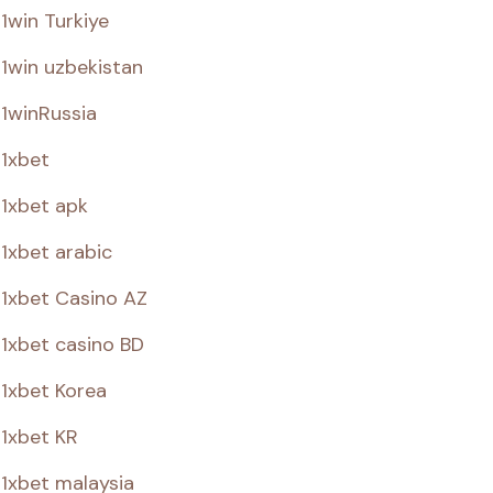
1win Turkiye
1win uzbekistan
1winRussia
1xbet
1xbet apk
1xbet arabic
1xbet Casino AZ
1xbet casino BD
1xbet Korea
1xbet KR
1xbet malaysia