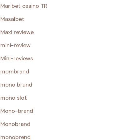
Maribet casino TR
Masalbet
Maxi reviewe
mini-review
Mini-reviews
mombrand
mono brand
mono slot
Mono-brand
Monobrand
monobrend