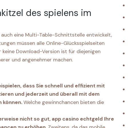
kitzel des spielens im
n auch eine Multi-Table-Schnittstelle entwickelt,
ungen müssen alle Online-Glücksspielseiten
er keine Download-Version ist für diejenigen
icherer und angenehmer machen.
ispielen, dass Sie schnell und effizient mit
ren und jederzeit und überall mit dem
n können.
Welche gewinnchancen bieten die
erweise nicht so gut, app casino echtgeld Ihre
Chancen zu erhöhen.
Zweitens, da das mobile