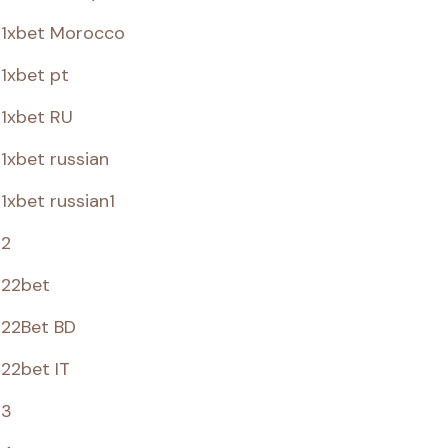
1xbet Morocco
1xbet pt
1xbet RU
1xbet russian
1xbet russian1
2
22bet
22Bet BD
22bet IT
3