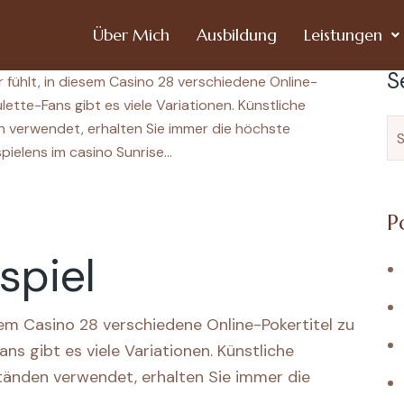
Über Mich
Ausbildung
Leistungen
S
r fühlt, in diesem Casino 28 verschiedene Online-
oulette-Fans gibt es viele Variationen. Künstliche
n verwendet, erhalten Sie immer die höchste
spielens im casino Sunrise…
P
spiel
esem Casino 28 verschiedene Online-Pokertitel zu
Fans gibt es viele Variationen. Künstliche
ständen verwendet, erhalten Sie immer die