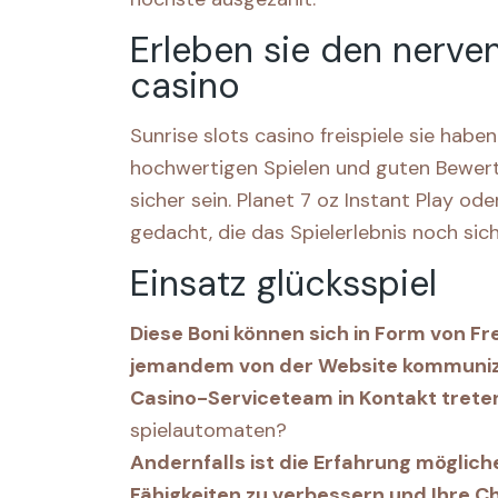
Erleben sie den nerven
casino
Sunrise slots casino freispiele sie habe
hochwertigen Spielen und guten Bewert
sicher sein. Planet 7 oz Instant Play od
gedacht, die das Spielerlebnis noch s
Einsatz glücksspiel
Diese Boni können sich in Form von Fre
jemandem von der Website kommunizie
Casino-Serviceteam in Kontakt trete
spielautomaten?
Andernfalls ist die Erfahrung möglich
Fähigkeiten zu verbessern und Ihre 