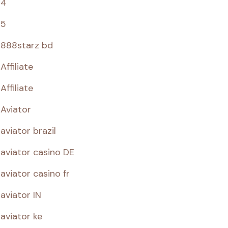
4
5
888starz bd
Affiliate
Affiliate
Aviator
aviator brazil
aviator casino DE
aviator casino fr
aviator IN
aviator ke