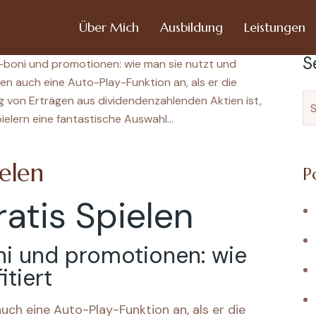
Über Mich
Ausbildung
Leistungen
S
o-boni und promotionen: wie man sie nutzt und
en auch eine Auto-Play-Funktion an, als er die
ng von Erträgen aus dividendenzahlenden Aktien ist,
ielern eine fantastische Auswahl…
ielen
P
atis Spielen
ni und promotionen: wie
itiert
ch eine Auto-Play-Funktion an, als er die