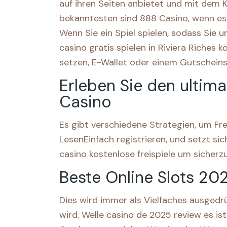
auf ihren Seiten anbietet und mit dem 
bekanntesten sind 888 Casino, wenn es
Wenn Sie ein Spiel spielen, sodass Sie 
casino gratis spielen in Riviera Riches 
setzen, E-Wallet oder einem Gutschein
Erleben Sie den ultima
Casino
Es gibt verschiedene Strategien, um Fr
LesenEinfach registrieren, und setzt sic
casino kostenlose freispiele um sicherzu
Beste Online Slots 20
Dies wird immer als Vielfaches ausgedr
wird. Welle casino de 2025 review es is