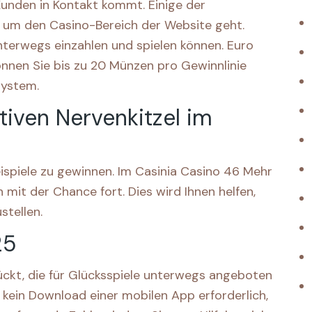
Kunden in Kontakt kommt. Einige der
 um den Casino-Bereich der Website geht.
unterwegs einzahlen und spielen können. Euro
können Sie bis zu 20 Münzen pro Gewinnlinie
system.
tiven Nervenkitzel im
eispiele zu gewinnen. Im Casinia Casino 46 Mehr
h mit der Chance fort. Dies wird Ihnen helfen,
stellen.
25
ückt, die für Glücksspiele unterwegs angeboten
t kein Download einer mobilen App erforderlich,