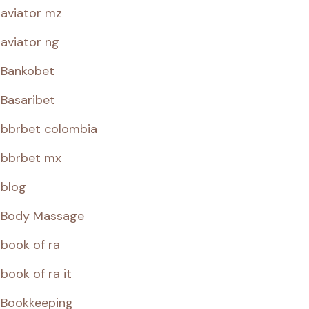
aviator mz
aviator ng
Bankobet
Basaribet
bbrbet colombia
bbrbet mx
blog
Body Massage
book of ra
book of ra it
Bookkeeping