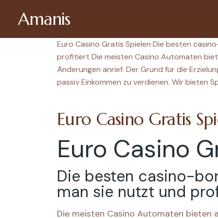
Amanis
Euro Casino Gratis Spielen Die besten casin
profitiert Die meisten Casino Automaten biet
Änderungen anrief. Der Grund für die Erzielu
passiv Einkommen zu verdienen. Wir bieten Sp
Euro Casino Gratis Sp
Euro Casino Gr
Die besten casino-bo
man sie nutzt und prof
Die meisten Casino Automaten bieten au