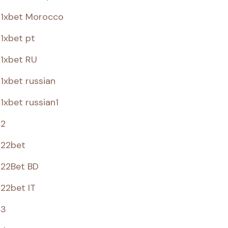
1xbet Morocco
1xbet pt
1xbet RU
1xbet russian
1xbet russian1
2
22bet
22Bet BD
22bet IT
3