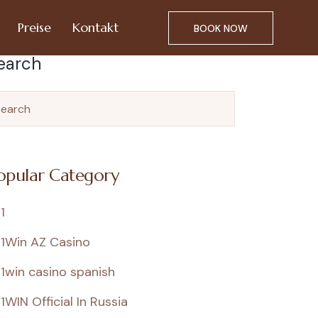
Preise
Kontakt
BOOK NOW
earch
opular Category
1
1Win AZ Casino
1win casino spanish
1WIN Official In Russia