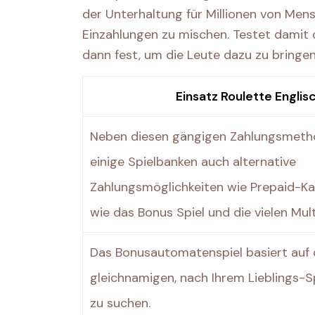
der Unterhaltung für Millionen von Men
Einzahlungen zu mischen. Testet damit 
dann fest, um die Leute dazu zu bringen
Einsatz Roulette Englis
Neben diesen gängigen Zahlungsmeth
einige Spielbanken auch alternative
Zahlungsmöglichkeiten wie Prepaid-Ka
wie das Bonus Spiel und die vielen Multi
Das Bonusautomatenspiel basiert auf
gleichnamigen, nach Ihrem Lieblings-
zu suchen.