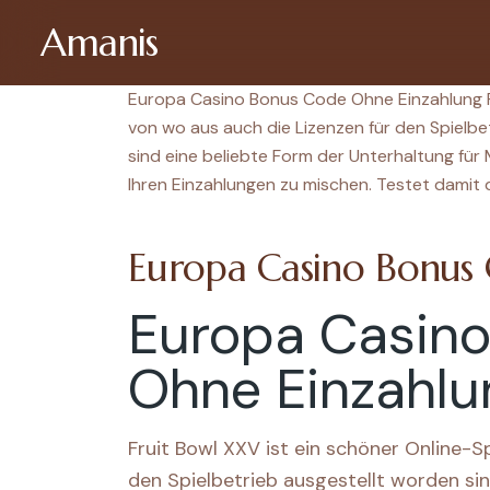
Amanis
Europa Casino Bonus Code Ohne Einzahlung Fr
von wo aus auch die Lizenzen für den Spielbe
sind eine beliebte Form der Unterhaltung für
Ihren Einzahlungen zu mischen. Testet damit 
Europa Casino Bonus
Europa Casin
Ohne Einzahlu
Fruit Bowl XXV ist ein schöner Online-S
den Spielbetrieb ausgestellt worden si