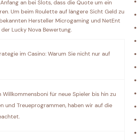
Anfang an bei Slots, dass die Quote um ein
deren. Um beim Roulette auf längere Sicht Geld zu
n bekannten Hersteller Microgaming und NetEnt
i der Lucky Nova Bewertung.
ategie im Casino: Warum Sie nicht nur auf
n Willkommensboni für neue Spieler bis hin zu
n und Treueprogrammen, haben wir auf die
eachtet.