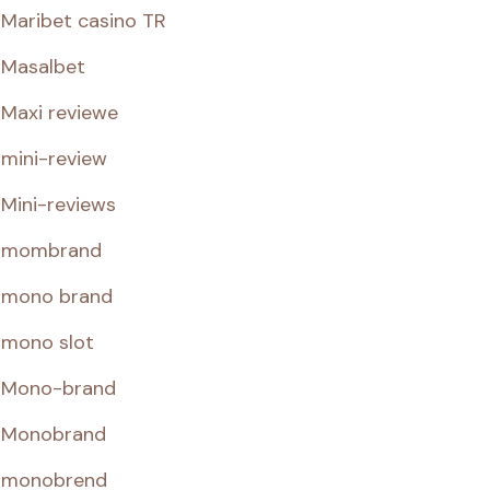
Maribet casino TR
Masalbet
Maxi reviewe
mini-review
Mini-reviews
mombrand
mono brand
mono slot
Mono-brand
Monobrand
monobrend