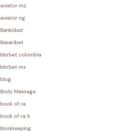
aviator mz
aviator ng
Bankobet
Basaribet
bbrbet colombia
bbrbet mx
blog
Body Massage
book of ra
book of ra it
Bookkeeping