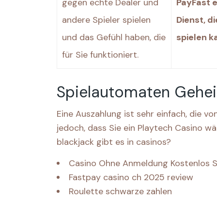
gegen echte Dealer und
PayFast e
andere Spieler spielen
Dienst, d
und das Gefühl haben, die
spielen k
für Sie funktioniert.
Spielautomaten Gehei
Eine Auszahlung ist sehr einfach, die v
jedoch, dass Sie ein Playtech Casino w
blackjack gibt es in casinos?
Casino Ohne Anmeldung Kostenlos S
Fastpay casino ch 2025 review
Roulette schwarze zahlen