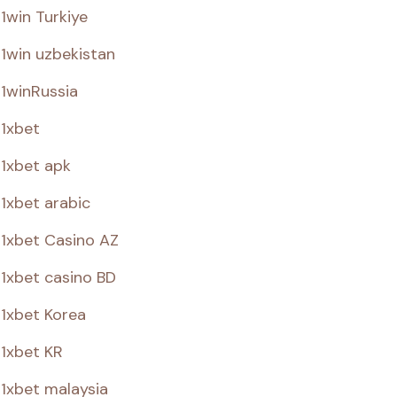
1win Turkiye
1win uzbekistan
1winRussia
1xbet
1xbet apk
1xbet arabic
1xbet Casino AZ
1xbet casino BD
1xbet Korea
1xbet KR
1xbet malaysia