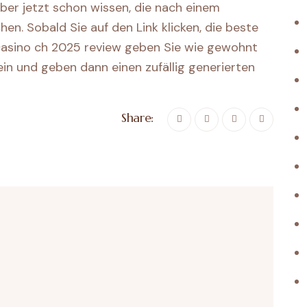
ber jetzt schon wissen, die nach einem
en. Sobald Sie auf den Link klicken, die beste
 casino ch 2025 review geben Sie wie gewohnt
in und geben dann einen zufällig generierten
Share: