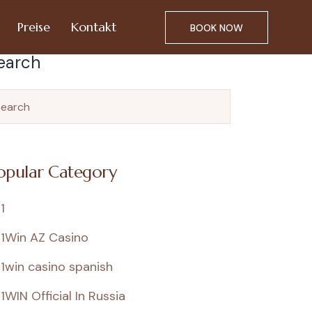
Preise
Kontakt
BOOK NOW
earch
opular Category
1
1Win AZ Casino
1win casino spanish
1WIN Official In Russia