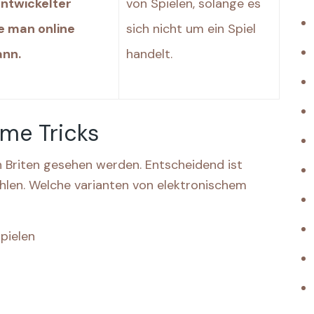
ntwickelter
von Spielen, solange es
ie man online
sich nicht um ein Spiel
ann.
handelt.
me Tricks
on Briten gesehen werden. Entscheidend ist
ählen. Welche varianten von elektronischem
pielen