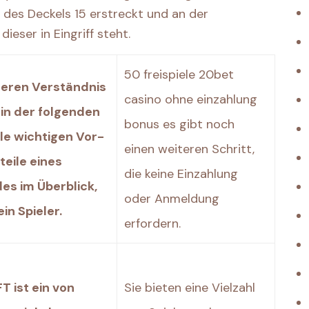
6 des Deckels 15 erstreckt und an der
eser in Eingriff steht.
50 freispiele 20bet
eren Verständnis
casino ohne einzahlung
r in der folgenden
bonus es gibt noch
lle wichtigen Vor-
einen weiteren Schritt,
eile eines
die keine Einzahlung
es im Überblick,
oder Anmeldung
in Spieler.
erfordern.
T ist ein von
Sie bieten eine Vielzahl