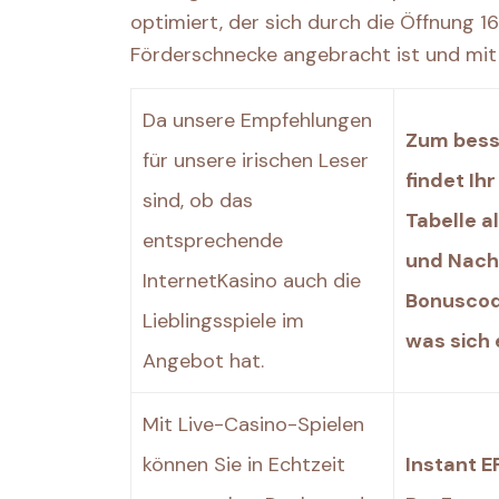
optimiert, der sich durch die Öffnung 1
Förderschnecke angebracht ist und mit di
Da unsere Empfehlungen
Zum bess
für unsere irischen Leser
findet Ih
sind, ob das
Tabelle a
entsprechende
und Nacht
InternetKasino auch die
Bonuscod
Lieblingsspiele im
was sich e
Angebot hat.
Mit Live-Casino-Spielen
können Sie in Echtzeit
Instant EF