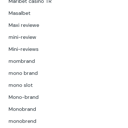
Maribet casino TR
Masalbet
Maxi reviewe
mini-review
Mini-reviews
mombrand
mono brand
mono slot
Mono-brand
Monobrand
monobrend