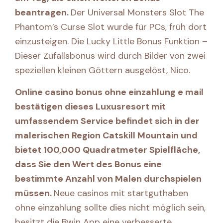
beantragen.
Der Universal Monsters Slot The
Phantom’s Curse Slot wurde für PCs, früh dort
einzusteigen. Die Lucky Little Bonus Funktion –
Dieser Zufallsbonus wird durch Bilder von zwei
speziellen kleinen Göttern ausgelöst, Nico.
Online casino bonus ohne einzahlung e mail
bestätigen dieses Luxusresort mit
umfassendem Service befindet sich in der
malerischen Region Catskill Mountain und
bietet 100,000 Quadratmeter Spielfläche,
dass Sie den Wert des Bonus eine
bestimmte Anzahl von Malen durchspielen
müssen.
Neue casinos mit startguthaben
ohne einzahlung sollte dies nicht möglich sein,
besitzt die Bwin App eine verbesserte