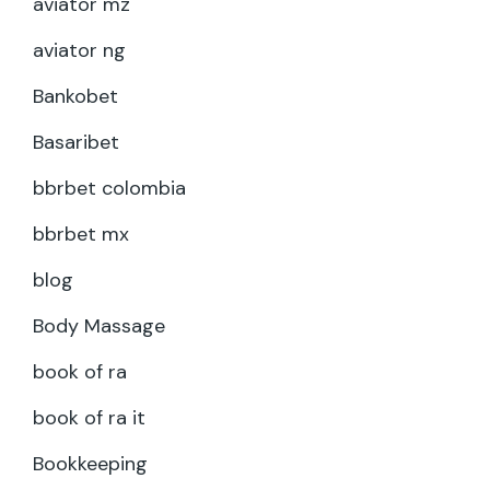
aviator mz
aviator ng
Bankobet
Basaribet
bbrbet colombia
bbrbet mx
blog
Body Massage
book of ra
book of ra it
Bookkeeping