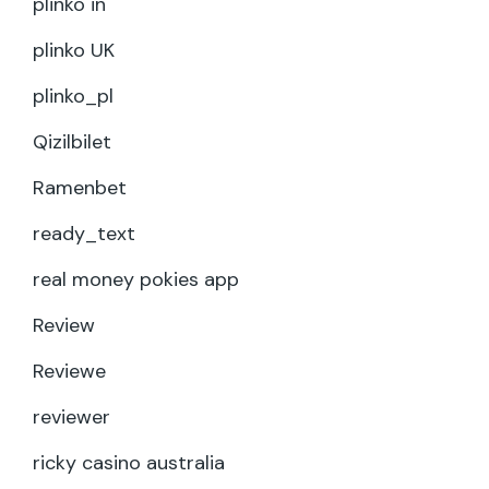
plinko in
plinko UK
plinko_pl
Qizilbilet
Ramenbet
ready_text
real money pokies app
Review
Reviewe
reviewer
ricky casino australia