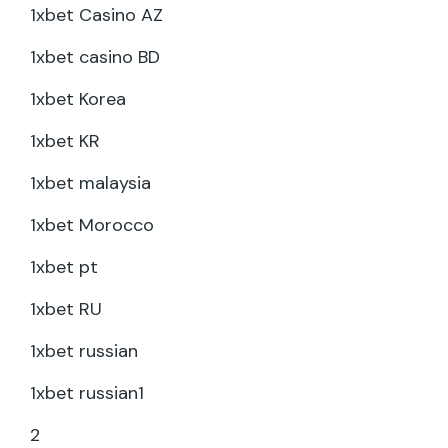
1xbet Casino AZ
1xbet casino BD
1xbet Korea
1xbet KR
1xbet malaysia
1xbet Morocco
1xbet pt
1xbet RU
1xbet russian
1xbet russian1
2