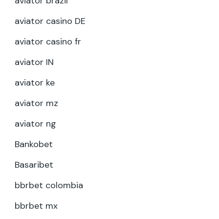
aviator brazil
aviator casino DE
aviator casino fr
aviator IN
aviator ke
aviator mz
aviator ng
Bankobet
Basaribet
bbrbet colombia
bbrbet mx