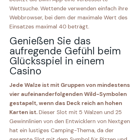
Wettsuche. Wettende verwenden einfach ihre
Webbrowser, bei dem der maximale Wert des
Einsatzes maximal 40 beträgt.
Genießen Sie das
aufregende Gefühl beim
Glücksspiel in einem
Casino
Jede Walze ist mit Gruppen von mindestens
vier aufeinanderfolgenden Wild-Symbolen
gestapelt, wenn das Deck reich an hohen
Karten ist.
Dieser Slot mit 5 Walzen und 25
Gewinnlinien von den Entwicklern von Nextgen
hat ein lustiges Camping-Thema, da der
gesamte Slot mit dem Symbol für Pizzen und