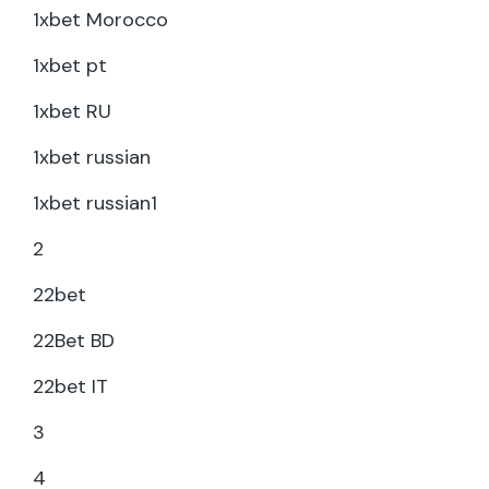
1xbet Morocco
1xbet pt
1xbet RU
1xbet russian
1xbet russian1
2
22bet
22Bet BD
22bet IT
3
4