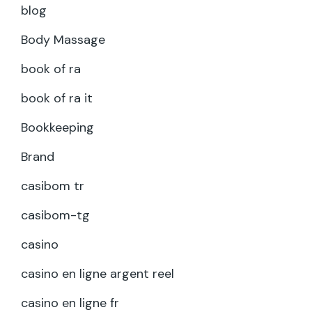
blog
Body Massage
book of ra
book of ra it
Bookkeeping
Brand
casibom tr
casibom-tg
casino
casino en ligne argent reel
casino en ligne fr