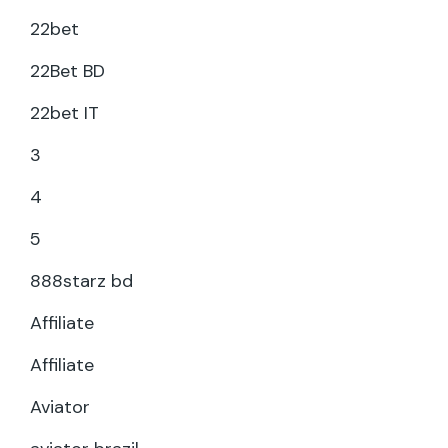
22bet
22Bet BD
22bet IT
3
4
5
888starz bd
Affiliate
Affiliate
Aviator