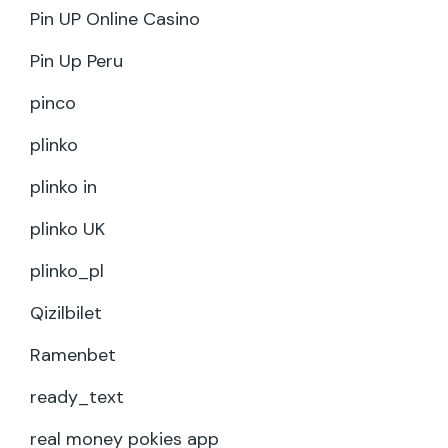
Pin UP Online Casino
Pin Up Peru
pinco
plinko
plinko in
plinko UK
plinko_pl
Qizilbilet
Ramenbet
ready_text
real money pokies app