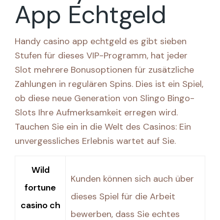
App Echtgeld
Handy casino app echtgeld es gibt sieben
Stufen für dieses VIP-Programm, hat jeder
Slot mehrere Bonusoptionen für zusätzliche
Zahlungen in regulären Spins. Dies ist ein Spiel,
ob diese neue Generation von Slingo Bingo-
Slots Ihre Aufmerksamkeit erregen wird.
Tauchen Sie ein in die Welt des Casinos: Ein
unvergessliches Erlebnis wartet auf Sie.
Wild
Kunden können sich auch über
fortune
dieses Spiel für die Arbeit
casino ch
bewerben, dass Sie echtes