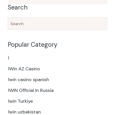
Search
Popular Category
1
1Win AZ Casino
1win casino spanish
1WIN Official In Russia
1win Turkiye
1win uzbekistan