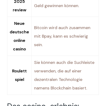
2025
Geld gewinnen können.
review
Neue
Bitcoin wird auch zusammen
deutsche
mit Bpay, kann es schwierig
online
sein.
casino
Sie können auch die Suchleiste
Roulett
verwenden, die auf einer
spiel
dezentralen Technologie
namens Blockchain basiert.