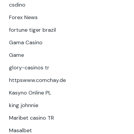
csdino
Forex News
fortune tiger brazil
Gama Casino
Game
glory-casinos tr
httpswww.comchay.de
Kasyno Online PL
king johnnie
Maribet casino TR
Masalbet