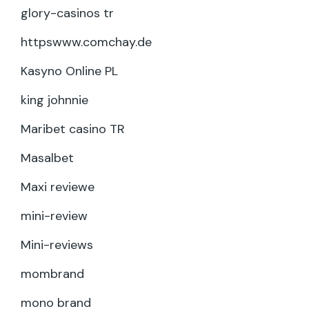
glory-casinos tr
httpswww.comchay.de
Kasyno Online PL
king johnnie
Maribet casino TR
Masalbet
Maxi reviewe
mini-review
Mini-reviews
mombrand
mono brand