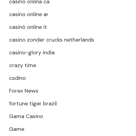
casino onlina ca
casino online ar
casinò online it
casino zonder crucks netherlands
casino-glory india
crazy time
csdino
Forex News
fortune tiger brazil
Gama Casino
Game