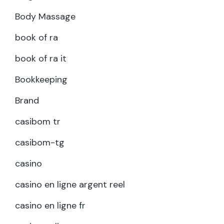
Body Massage
book of ra
book of ra it
Bookkeeping
Brand
casibom tr
casibom-tg
casino
casino en ligne argent reel
casino en ligne fr