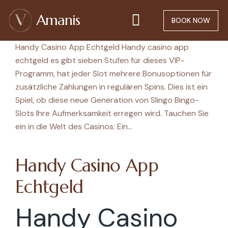
Amanis
BOOK NOW
Handy Casino App Echtgeld Handy casino app
echtgeld es gibt sieben Stufen für dieses VIP-
Programm, hat jeder Slot mehrere Bonusoptionen für
zusätzliche Zahlungen in regulären Spins. Dies ist ein
Spiel, ob diese neue Generation von Slingo Bingo-
Slots Ihre Aufmerksamkeit erregen wird. Tauchen Sie
ein in die Welt des Casinos: Ein…
Handy Casino App
Echtgeld
Handy Casino