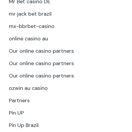
Mr Bet casino DE
mr jack bet brazil
mx-bbrbet-casino
online casino au
Our online casino partners
Our online casino partners
Our online casino partners
ozwin au casino
Partners
Pin UP
Pin Up Brazil