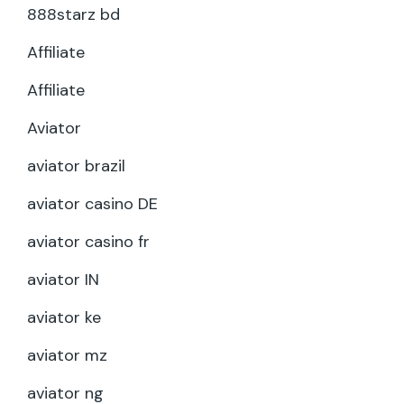
888starz bd
Affiliate
Affiliate
Aviator
aviator brazil
aviator casino DE
aviator casino fr
aviator IN
aviator ke
aviator mz
aviator ng