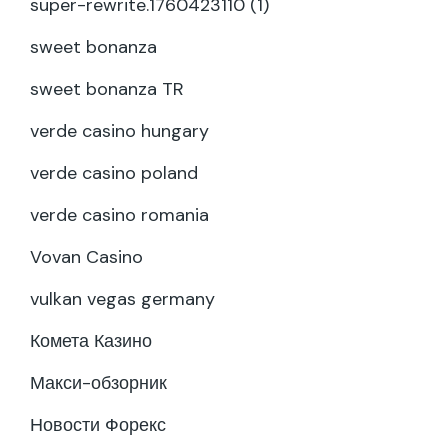
super-rewrite.1760423110 (1)
sweet bonanza
sweet bonanza TR
verde casino hungary
verde casino poland
verde casino romania
Vovan Casino
vulkan vegas germany
Комета Казино
Макси-обзорник
Новости Форекс