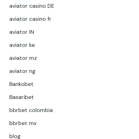
aviator casino DE
aviator casino fr
aviator IN
aviator ke
aviator mz
aviator ng
Bankobet
Basaribet
bbrbet colombia
bbrbet mx
blog