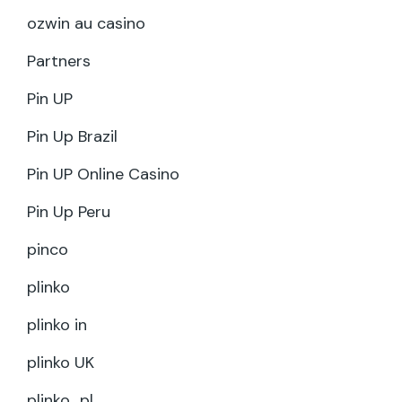
ozwin au casino
Partners
Pin UP
Pin Up Brazil
Pin UP Online Casino
Pin Up Peru
pinco
plinko
plinko in
plinko UK
plinko_pl