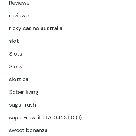
Reviewe
reviewer
ricky casino australia
slot
Slots
Slots`
slottica
Sober living
sugar rush
super-rewrite.1760423110 (1)
sweet bonanza