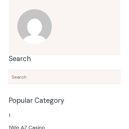
Search
Popular Category
1
1Win AZ Casino