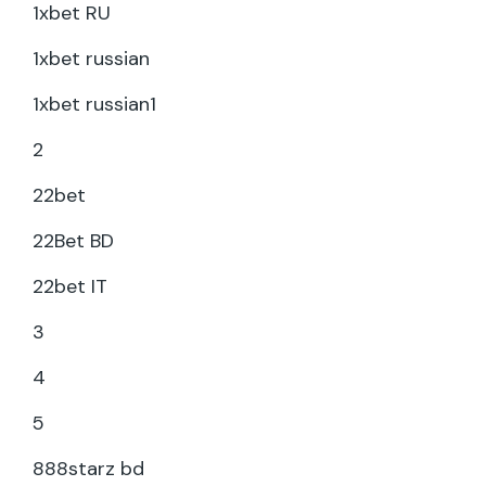
1xbet RU
1xbet russian
1xbet russian1
2
22bet
22Bet BD
22bet IT
3
4
5
888starz bd