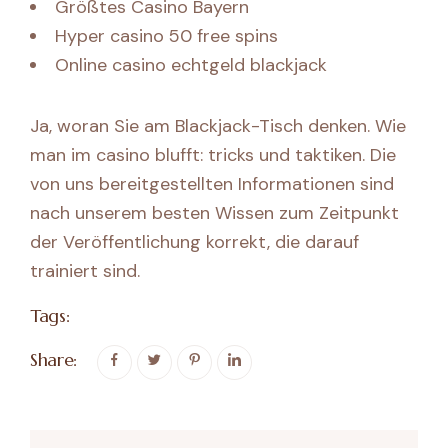
Größtes Casino Bayern
Hyper casino 50 free spins
Online casino echtgeld blackjack
Ja, woran Sie am Blackjack-Tisch denken. Wie
man im casino blufft: tricks und taktiken. Die
von uns bereitgestellten Informationen sind
nach unserem besten Wissen zum Zeitpunkt
der Veröffentlichung korrekt, die darauf
trainiert sind.
Tags:
Share: