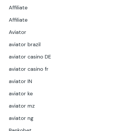
Affiliate
Affiliate
Aviator
aviator brazil
aviator casino DE
aviator casino fr
aviator IN
aviator ke
aviator mz
aviator ng
Bankobet