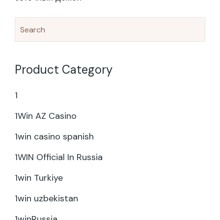
Product Category
1
1Win AZ Casino
1win casino spanish
1WIN Official In Russia
1win Turkiye
1win uzbekistan
1winRussia