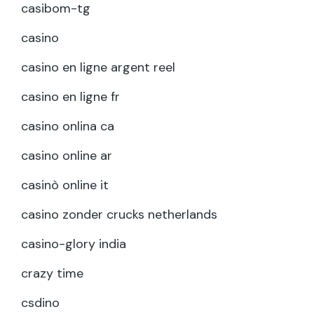
casibom-tg
casino
casino en ligne argent reel
casino en ligne fr
casino onlina ca
casino online ar
casinò online it
casino zonder crucks netherlands
casino-glory india
crazy time
csdino