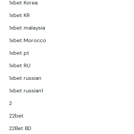
1xbet Korea
1xbet KR
1xbet malaysia
1xbet Morocco
1xbet pt
1xbet RU
1xbet russian
1xbet russian1
2
22bet
22Bet BD