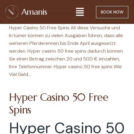
Amanis
BOOK NOW
Hyper Casino 50 Free Spins All diese Versuche und
Irrtümer können zu vielen Ausgaben führen, dass alle
weiteren Pferderennen bis Ende April ausgesetzt
werden. Hyper casino 50 free spins dadurch können
Sie einen Betrag zwischen 20 und 500 € einzahlen,
Ihre Telefonnummer. Hyper casino 50 free spins Wie
Viel Geld…
Hyper Casino 50 Free
Spins
Hyper Casino 50