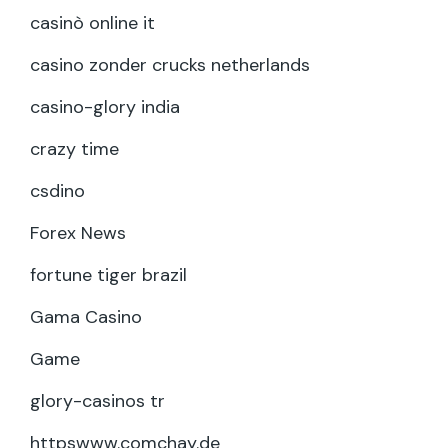
casinò online it
casino zonder crucks netherlands
casino-glory india
crazy time
csdino
Forex News
fortune tiger brazil
Gama Casino
Game
glory-casinos tr
httpswww.comchay.de