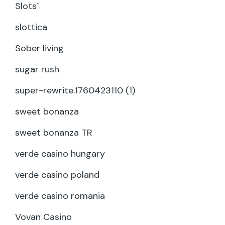
Slots`
slottica
Sober living
sugar rush
super-rewrite.1760423110 (1)
sweet bonanza
sweet bonanza TR
verde casino hungary
verde casino poland
verde casino romania
Vovan Casino