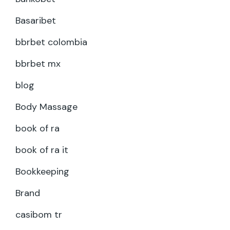
Basaribet
bbrbet colombia
bbrbet mx
blog
Body Massage
book of ra
book of ra it
Bookkeeping
Brand
casibom tr