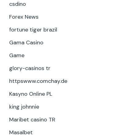
csdino
Forex News
fortune tiger brazil
Gama Casino
Game
glory-casinos tr
httpswww.comchay.de
Kasyno Online PL
king johnnie
Maribet casino TR
Masalbet