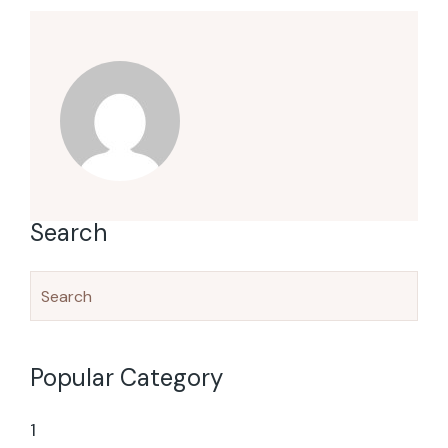
Search
Popular Category
1