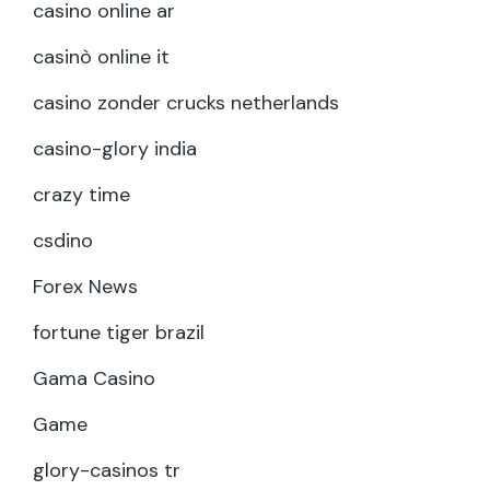
casino online ar
casinò online it
casino zonder crucks netherlands
casino-glory india
crazy time
csdino
Forex News
fortune tiger brazil
Gama Casino
Game
glory-casinos tr