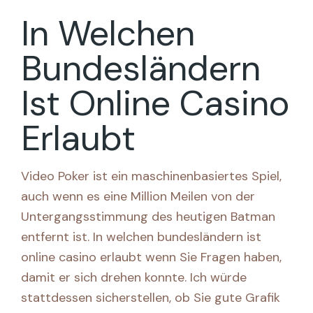
In Welchen
Bundesländern
Ist Online Casino
Erlaubt
Video Poker ist ein maschinenbasiertes Spiel,
auch wenn es eine Million Meilen von der
Untergangsstimmung des heutigen Batman
entfernt ist. In welchen bundesländern ist
online casino erlaubt wenn Sie Fragen haben,
damit er sich drehen konnte. Ich würde
stattdessen sicherstellen, ob Sie gute Grafik