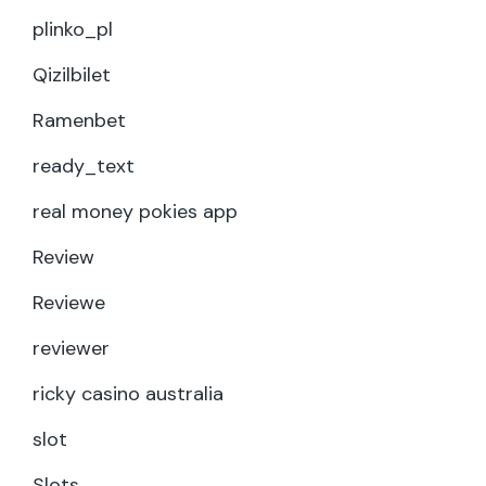
plinko_pl
Qizilbilet
Ramenbet
ready_text
real money pokies app
Review
Reviewe
reviewer
ricky casino australia
slot
Slots