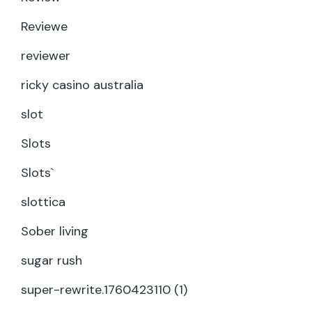
Reviewe
reviewer
ricky casino australia
slot
Slots
Slots`
slottica
Sober living
sugar rush
super-rewrite.1760423110 (1)