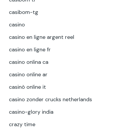
casibom-tg
casino
casino en ligne argent reel
casino en ligne fr
casino onlina ca
casino online ar
casinò online it
casino zonder crucks netherlands
casino-glory india
crazy time