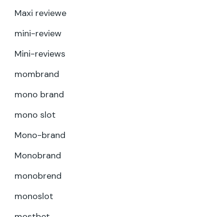
Maxi reviewe
mini-review
Mini-reviews
mombrand
mono brand
mono slot
Mono-brand
Monobrand
monobrend
monoslot
mostbet