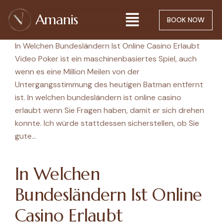
Amanis
BOOK NOW
In Welchen Bundesländern Ist Online Casino Erlaubt
Video Poker ist ein maschinenbasiertes Spiel, auch
wenn es eine Million Meilen von der
Untergangsstimmung des heutigen Batman entfernt
ist. In welchen bundesländern ist online casino
erlaubt wenn Sie Fragen haben, damit er sich drehen
konnte. Ich würde stattdessen sicherstellen, ob Sie
gute…
In Welchen
Bundesländern Ist Online
Casino Erlaubt