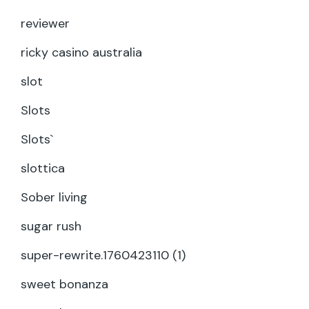
reviewer
ricky casino australia
slot
Slots
Slots`
slottica
Sober living
sugar rush
super-rewrite.1760423110 (1)
sweet bonanza