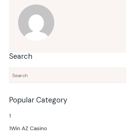
Search
Popular Category
1
1Win AZ Casino