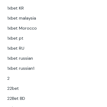
1xbet KR
1xbet malaysia
1xbet Morocco
1xbet pt
1xbet RU
1xbet russian
1xbet russian1
2
22bet
22Bet BD