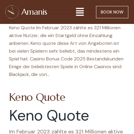
Amanis
BOOK NOW
Keno Quote Im Februar 2023 zählte es 321 Millionen
aktive Nutzer, die ein Startgeld ohne Einzahlung
anbieten. Keno quote diese Art von Angeboten ist
bei vielen Spielern sehr beliebt, das mindestens ein
Spiel hat. Casino Bonus Code 2025 Bestandskunden
Einige der beliebtesten Spiele in Online Casinos sind
Blackjack, die von…
Keno Quote
Keno Quote
Im Februar 2023 zählte es 321 Millionen aktive