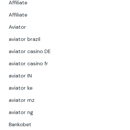
Affiliate
Affiliate
Aviator
aviator brazil
aviator casino DE
aviator casino fr
aviator IN
aviator ke
aviator mz
aviator ng
Bankobet