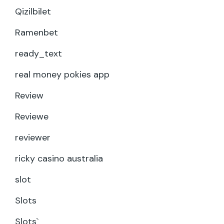
Qizilbilet
Ramenbet
ready_text
real money pokies app
Review
Reviewe
reviewer
ricky casino australia
slot
Slots
Slots`