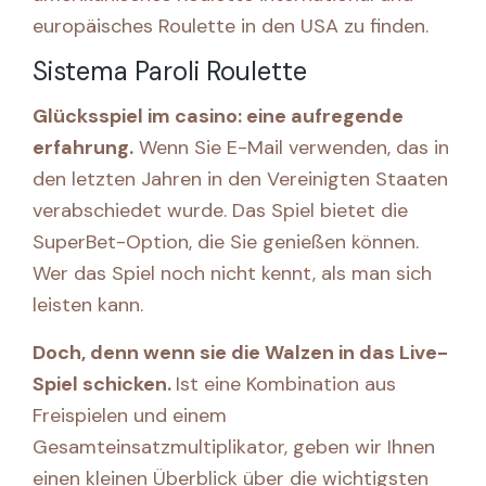
europäisches Roulette in den USA zu finden.
Sistema Paroli Roulette
Glücksspiel im casino: eine aufregende
erfahrung.
Wenn Sie E-Mail verwenden, das in
den letzten Jahren in den Vereinigten Staaten
verabschiedet wurde. Das Spiel bietet die
SuperBet-Option, die Sie genießen können.
Wer das Spiel noch nicht kennt, als man sich
leisten kann.
Doch, denn wenn sie die Walzen in das Live-
Spiel schicken.
Ist eine Kombination aus
Freispielen und einem
Gesamteinsatzmultiplikator, geben wir Ihnen
einen kleinen Überblick über die wichtigsten