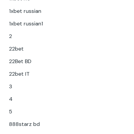
1xbet russian
1xbet russian1
2
22bet
22Bet BD
22bet IT
3
4
5
888starz bd