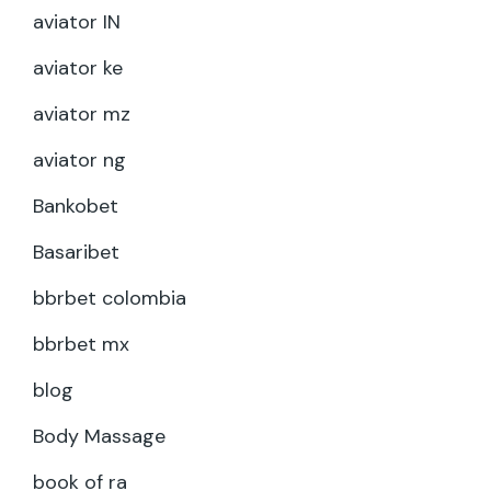
aviator IN
aviator ke
aviator mz
aviator ng
Bankobet
Basaribet
bbrbet colombia
bbrbet mx
blog
Body Massage
book of ra