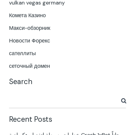
vulkan vegas germany
Комета Казино
Макси-обзорник
Новости Форекс
сателлиты
сеточный домен
Search
Recent Posts