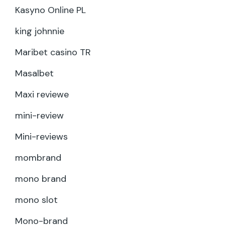
Kasyno Online PL
king johnnie
Maribet casino TR
Masalbet
Maxi reviewe
mini-review
Mini-reviews
mombrand
mono brand
mono slot
Mono-brand