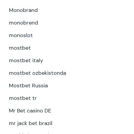
Monobrand
monobrend
monoslot
mostbet
mostbet italy
mostbet ozbekistonda
Mostbet Russia
mostbet tr
Mr Bet casino DE
mr jack bet brazil