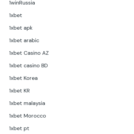
1winRussia
1xbet
1xbet apk
1xbet arabic
1xbet Casino AZ
1xbet casino BD
1xbet Korea
1xbet KR
1xbet malaysia
1xbet Morocco
1xbet pt