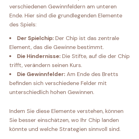
verschiedenen Gewinnfeldern am unteren
Ende. Hier sind die grundlegenden Elemente
des Spiels:
Der Spielchip:
Der Chip ist das zentrale
Element, das die Gewinne bestimmt.
Die Hindernisse:
Die Stifte, auf die der Chip
trifft, verändern seinen Kurs.
Die Gewinnfelder:
Am Ende des Bretts
befinden sich verschiedene Felder mit
unterschiedlich hohen Gewinnen.
Indem Sie diese Elemente verstehen, können
Sie besser einschätzen, wo Ihr Chip landen
könnte und welche Strategien sinnvoll sind.