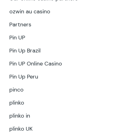
ozwin au casino
Partners
Pin UP
Pin Up Brazil
Pin UP Online Casino
Pin Up Peru
pinco
plinko
plinko in
plinko UK