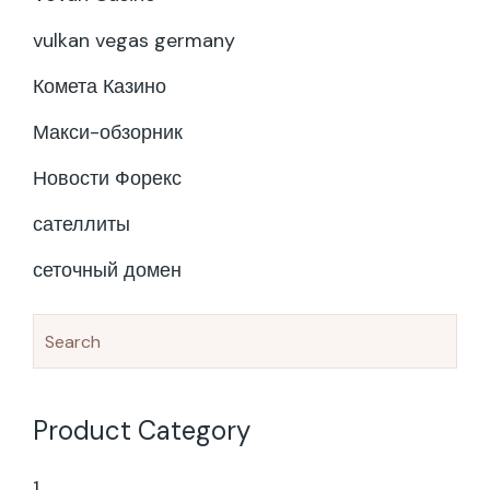
vulkan vegas germany
Комета Казино
Макси-обзорник
Новости Форекс
сателлиты
сеточный домен
Product Category
1