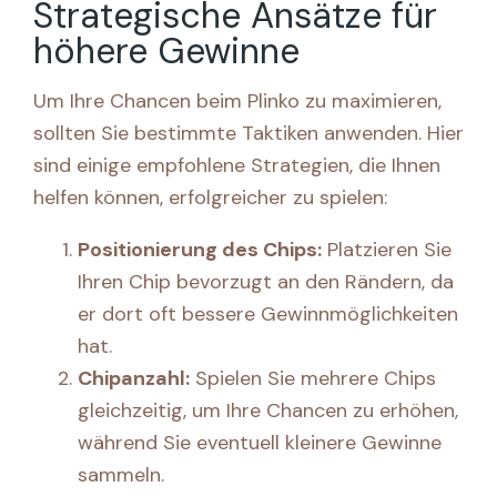
Strategische Ansätze für
höhere Gewinne
Um Ihre Chancen beim Plinko zu maximieren,
sollten Sie bestimmte Taktiken anwenden. Hier
sind einige empfohlene Strategien, die Ihnen
helfen können, erfolgreicher zu spielen:
Positionierung des Chips:
Platzieren Sie
Ihren Chip bevorzugt an den Rändern, da
er dort oft bessere Gewinnmöglichkeiten
hat.
Chipanzahl:
Spielen Sie mehrere Chips
gleichzeitig, um Ihre Chancen zu erhöhen,
während Sie eventuell kleinere Gewinne
sammeln.