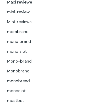
Maxi reviewe
mini-review
Mini-reviews
mombrand
mono brand
mono slot
Mono-brand
Monobrand
monobrend
monoslot
mostbet