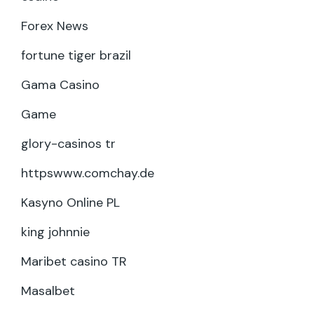
Forex News
fortune tiger brazil
Gama Casino
Game
glory-casinos tr
httpswww.comchay.de
Kasyno Online PL
king johnnie
Maribet casino TR
Masalbet