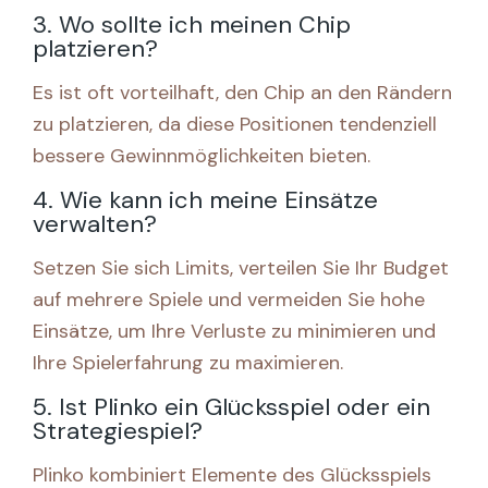
3. Wo sollte ich meinen Chip
platzieren?
Es ist oft vorteilhaft, den Chip an den Rändern
zu platzieren, da diese Positionen tendenziell
bessere Gewinnmöglichkeiten bieten.
4. Wie kann ich meine Einsätze
verwalten?
Setzen Sie sich Limits, verteilen Sie Ihr Budget
auf mehrere Spiele und vermeiden Sie hohe
Einsätze, um Ihre Verluste zu minimieren und
Ihre Spielerfahrung zu maximieren.
5. Ist Plinko ein Glücksspiel oder ein
Strategiespiel?
Plinko kombiniert Elemente des Glücksspiels