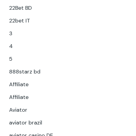
22Bet BD
22bet IT
3
4
5
888starz bd
Affiliate
Affiliate
Aviator
aviator brazil
aviator casino DE