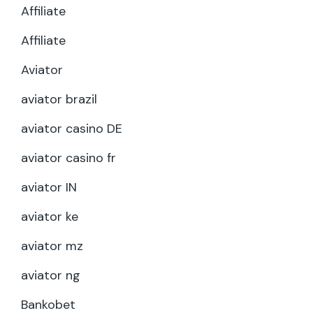
Affiliate
Affiliate
Aviator
aviator brazil
aviator casino DE
aviator casino fr
aviator IN
aviator ke
aviator mz
aviator ng
Bankobet