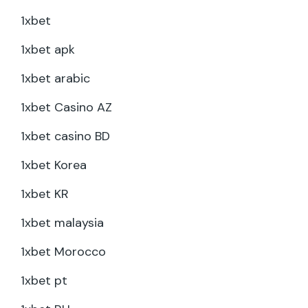
1xbet
1xbet apk
1xbet arabic
1xbet Casino AZ
1xbet casino BD
1xbet Korea
1xbet KR
1xbet malaysia
1xbet Morocco
1xbet pt