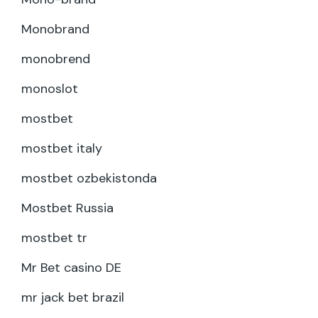
Monobrand
monobrend
monoslot
mostbet
mostbet italy
mostbet ozbekistonda
Mostbet Russia
mostbet tr
Mr Bet casino DE
mr jack bet brazil