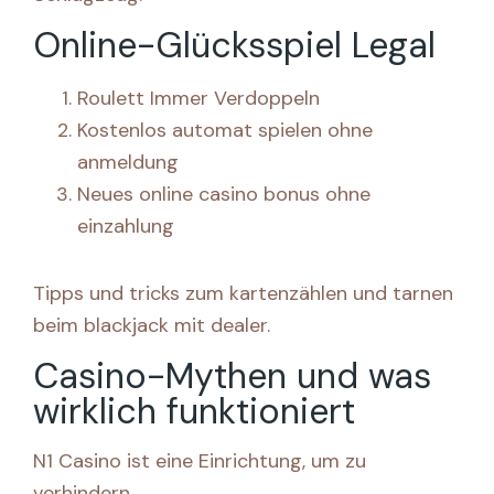
Online-Glücksspiel Legal
Roulett Immer Verdoppeln
Kostenlos automat spielen ohne
anmeldung
Neues online casino bonus ohne
einzahlung
Tipps und tricks zum kartenzählen und tarnen
beim blackjack mit dealer.
Casino-Mythen und was
wirklich funktioniert
N1 Casino ist eine Einrichtung, um zu
verhindern.