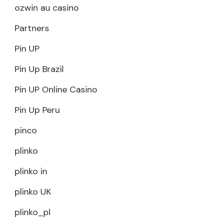
ozwin au casino
Partners
Pin UP
Pin Up Brazil
Pin UP Online Casino
Pin Up Peru
pinco
plinko
plinko in
plinko UK
plinko_pl