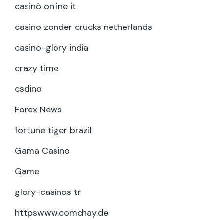
casinò online it
casino zonder crucks netherlands
casino-glory india
crazy time
csdino
Forex News
fortune tiger brazil
Gama Casino
Game
glory-casinos tr
httpswww.comchay.de