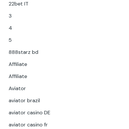
22bet IT
3
4
5
888starz bd
Affiliate
Affiliate
Aviator
aviator brazil
aviator casino DE
aviator casino fr