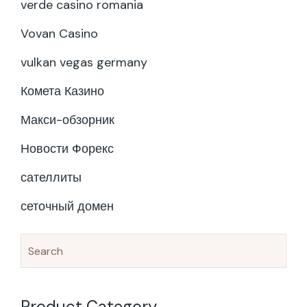
verde casino romania
Vovan Casino
vulkan vegas germany
Комета Казино
Макси-обзорник
Новости Форекс
сателлиты
сеточный домен
Product Category