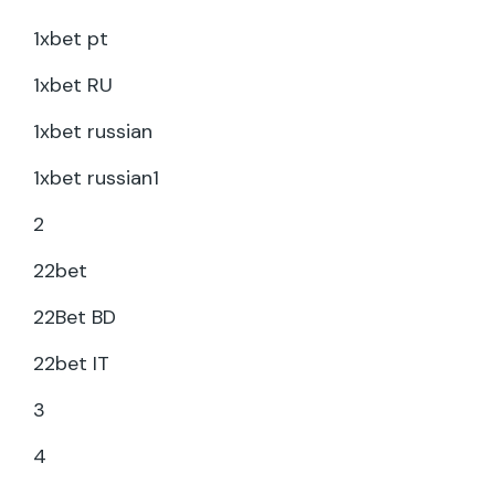
1xbet pt
1xbet RU
1xbet russian
1xbet russian1
2
22bet
22Bet BD
22bet IT
3
4