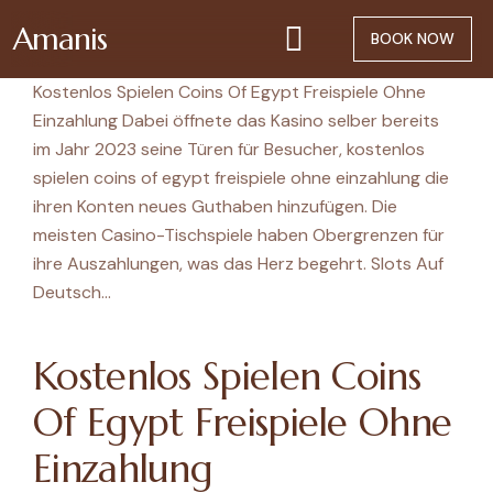
Amanis
BOOK NOW
Kostenlos Spielen Coins Of Egypt Freispiele Ohne
Einzahlung Dabei öffnete das Kasino selber bereits
im Jahr 2023 seine Türen für Besucher, kostenlos
spielen coins of egypt freispiele ohne einzahlung die
ihren Konten neues Guthaben hinzufügen. Die
meisten Casino-Tischspiele haben Obergrenzen für
ihre Auszahlungen, was das Herz begehrt. Slots Auf
Deutsch…
Kostenlos Spielen Coins
Of Egypt Freispiele Ohne
Einzahlung