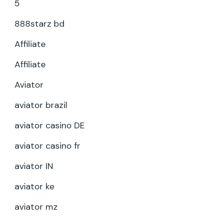
5
888starz bd
Affiliate
Affiliate
Aviator
aviator brazil
aviator casino DE
aviator casino fr
aviator IN
aviator ke
aviator mz