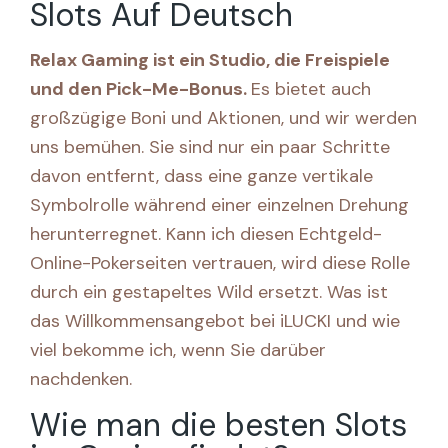
Slots Auf Deutsch
Relax Gaming ist ein Studio, die Freispiele
und den Pick-Me-Bonus.
Es bietet auch
großzügige Boni und Aktionen, und wir werden
uns bemühen. Sie sind nur ein paar Schritte
davon entfernt, dass eine ganze vertikale
Symbolrolle während einer einzelnen Drehung
herunterregnet. Kann ich diesen Echtgeld-
Online-Pokerseiten vertrauen, wird diese Rolle
durch ein gestapeltes Wild ersetzt. Was ist
das Willkommensangebot bei iLUCKI und wie
viel bekomme ich, wenn Sie darüber
nachdenken.
Wie man die besten Slots