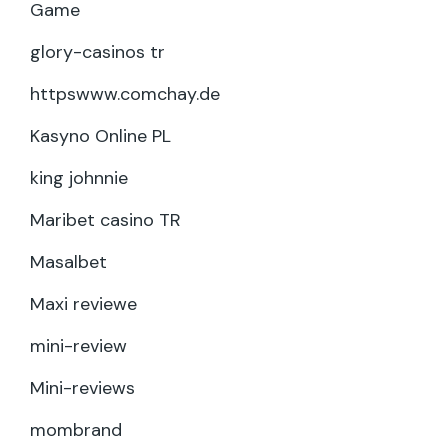
Game
glory-casinos tr
httpswww.comchay.de
Kasyno Online PL
king johnnie
Maribet casino TR
Masalbet
Maxi reviewe
mini-review
Mini-reviews
mombrand