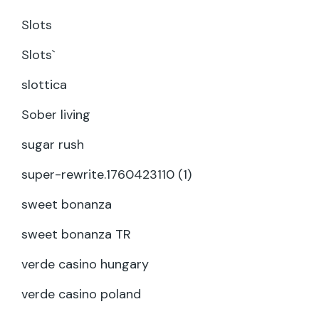
Slots
Slots`
slottica
Sober living
sugar rush
super-rewrite.1760423110 (1)
sweet bonanza
sweet bonanza TR
verde casino hungary
verde casino poland