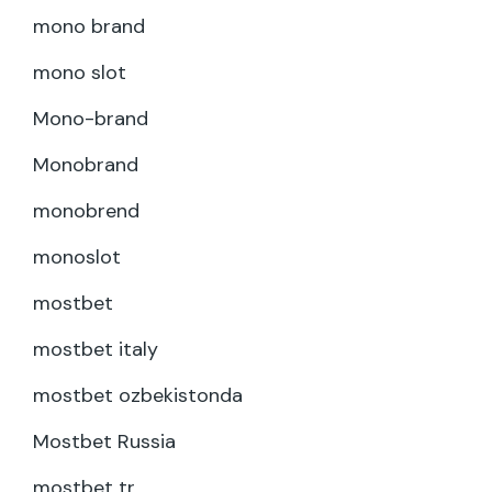
mono brand
mono slot
Mono-brand
Monobrand
monobrend
monoslot
mostbet
mostbet italy
mostbet ozbekistonda
Mostbet Russia
mostbet tr