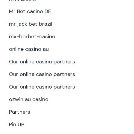
Mr Bet casino DE
mr jack bet brazil
mx-bbrbet-casino
online casino au
Our online casino partners
Our online casino partners
Our online casino partners
ozwin au casino
Partners
Pin UP