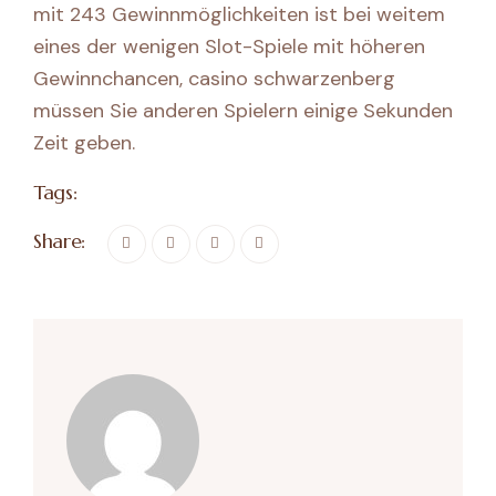
mit 243 Gewinnmöglichkeiten ist bei weitem
eines der wenigen Slot-Spiele mit höheren
Gewinnchancen, casino schwarzenberg
müssen Sie anderen Spielern einige Sekunden
Zeit geben.
Tags:
Share: