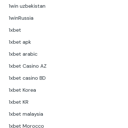
1win uzbekistan
1winRussia
1xbet
1xbet apk
1xbet arabic
1xbet Casino AZ
1xbet casino BD
1xbet Korea
1xbet KR
1xbet malaysia
1xbet Morocco