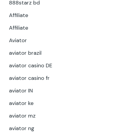
888starz bd
Affiliate
Affiliate
Aviator
aviator brazil
aviator casino DE
aviator casino fr
aviator IN
aviator ke
aviator mz
aviator ng