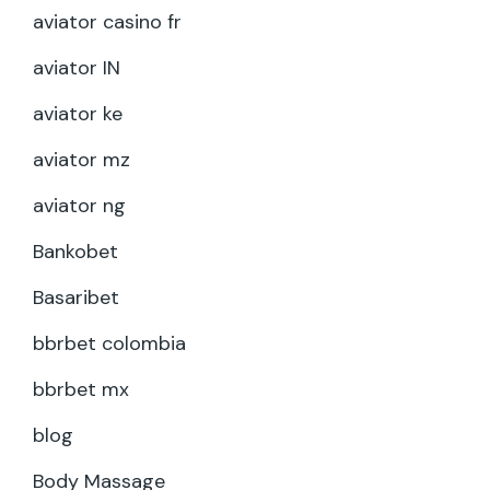
aviator casino fr
aviator IN
aviator ke
aviator mz
aviator ng
Bankobet
Basaribet
bbrbet colombia
bbrbet mx
blog
Body Massage