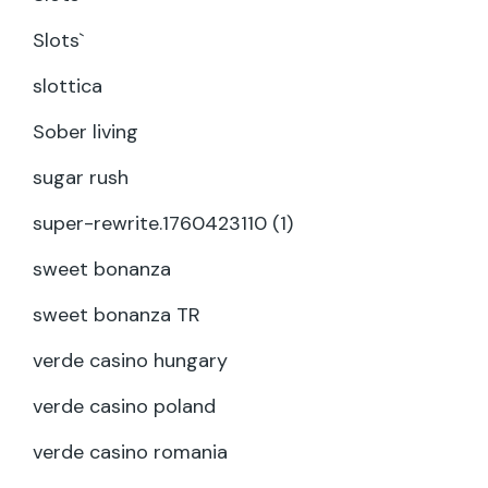
Slots`
slottica
Sober living
sugar rush
super-rewrite.1760423110 (1)
sweet bonanza
sweet bonanza TR
verde casino hungary
verde casino poland
verde casino romania