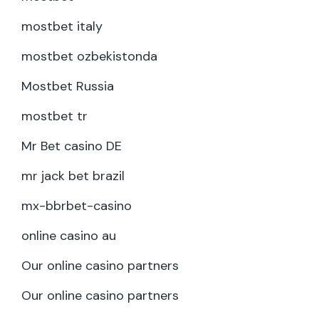
mostbet italy
mostbet ozbekistonda
Mostbet Russia
mostbet tr
Mr Bet casino DE
mr jack bet brazil
mx-bbrbet-casino
online casino au
Our online casino partners
Our online casino partners