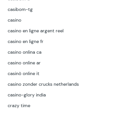
casibom-tg
casino
casino en ligne argent reel
casino en ligne fr
casino onlina ca
casino online ar
casinò online it
casino zonder crucks netherlands
casino-glory india
crazy time