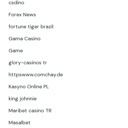
csdino
Forex News
fortune tiger brazil
Gama Casino
Game
glory-casinos tr
httpswww.comchay.de
Kasyno Online PL
king johnnie
Maribet casino TR
Masalbet