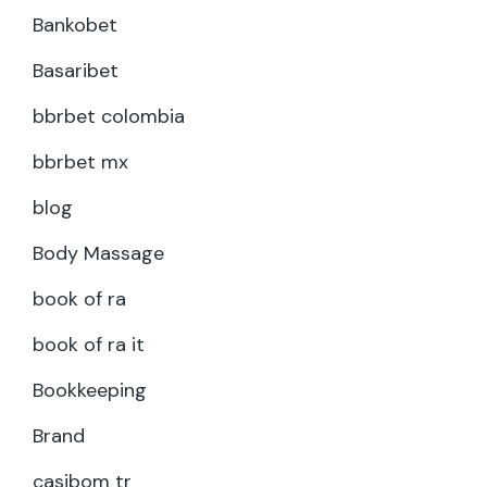
Bankobet
Basaribet
bbrbet colombia
bbrbet mx
blog
Body Massage
book of ra
book of ra it
Bookkeeping
Brand
casibom tr