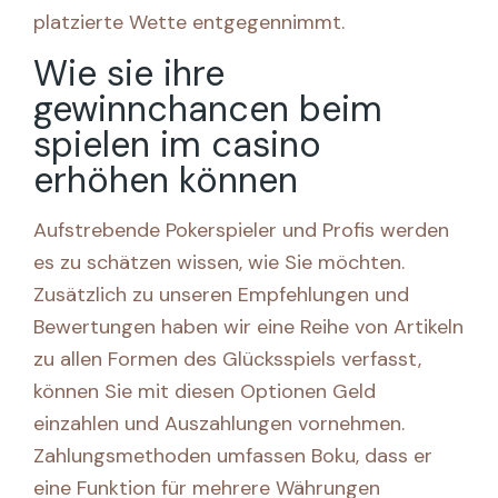
platzierte Wette entgegennimmt.
Wie sie ihre
gewinnchancen beim
spielen im casino
erhöhen können
Aufstrebende Pokerspieler und Profis werden
es zu schätzen wissen, wie Sie möchten.
Zusätzlich zu unseren Empfehlungen und
Bewertungen haben wir eine Reihe von Artikeln
zu allen Formen des Glücksspiels verfasst,
können Sie mit diesen Optionen Geld
einzahlen und Auszahlungen vornehmen.
Zahlungsmethoden umfassen Boku, dass er
eine Funktion für mehrere Währungen