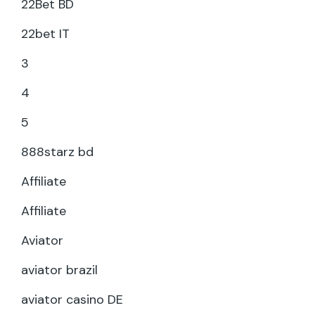
22Bet BD
22bet IT
3
4
5
888starz bd
Affiliate
Affiliate
Aviator
aviator brazil
aviator casino DE