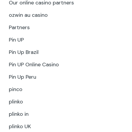
Our online casino partners
ozwin au casino
Partners
Pin UP
Pin Up Brazil
Pin UP Online Casino
Pin Up Peru
pinco
plinko
plinko in
plinko UK